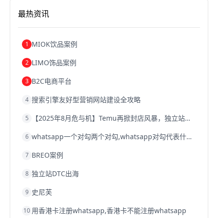
跨境电商关税
跨境电商网店
跨境电商物流模式
最热资讯
跨境电商建站
跨境电商国际物流
跨境电商结算
浙江跨境电商
宁波跨境电商
跨境电商的模式
跨境电商优势
跨境电商的优势
seo运营
seo优化
seo
MIOK饮品案例
1
Shopify
独立站
whatsapp群发
LIMO饰品案例
2
B2C电商平台
3
搜索引擎友好型营销网站建设全攻略
4
【2025年8月危与机】Temu再掀封店风暴，独立站才是跨境卖家的避险通道
5
whatsapp一个对勾两个对勾,whatsapp对勾代表什么意思
6
BREO案例
7
独立站DTC出海
8
史尼芙
9
用香港卡注册whatsapp,香港卡不能注册whatsapp
10