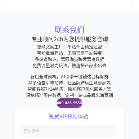
联系我们
专业顾问24h为您提供服务咨询
智能文案工厂，千站千面精准适配
智能批量建站，无限官网子站裂变
多渠道触达，驾驭海量跨境营销数据
免费流量暴力玩法，快速把产品卖出去
智启全球商机，AI引擎一键触达目标客群
AI多语言引擎加持，让品牌跨境生意更高效
智能客服7×24响应，赋能客户优化服务方案
深挖精准用户数据，定制一站式品牌出海营销
400-086-9686