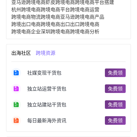
亚马逊跨境电商
虾皮跨境电商
跨境电商平台搭建
杭州跨境电商
跨境电商平台
跨境电商运营
跨境电商物流
跨境电商亚马逊
跨境电商产品
跨境出口电商
跨境电商出口
出口跨境电商
跨境电商企业
深圳跨境电商
跨境电商分析
进口跨境电商
跨境电商服务
广州跨境电商
跨境电商市场
跨境电商创业
跨境电商注册
出海社区
跨境资源
跨境电商开店
跨境电商营销
跨境电商网站
跨境电商商品
个人跨境电商
跨境电商案例
国内跨境电商
跨境电商管理
跨境电商卖家
社媒变现干货包
免费领
郑州跨境电商
跨境电商趋势
广东跨境电商
跨境电商支付
阿里跨境电商
全球跨境电商
独立站运营干货包
免费领
跨境电商费用
美国跨境电商
跨境电商仓储
跨境电商推广
河南跨境电商
日本跨境电商
独立站建站干货包
免费领
天津跨境电商
东南亚跨境电商
跨境电商教程
成都跨境电商
独立站跨境电商
跨境电商独立站
跨境电商b2b
阿里巴巴跨境电商
跨境电商erp
每日最新海外资讯
免费领
西安跨境电商
韩国跨境电商
跨境电商退税
沈阳跨境电商
跨境电商服务平台
欧洲跨境电商