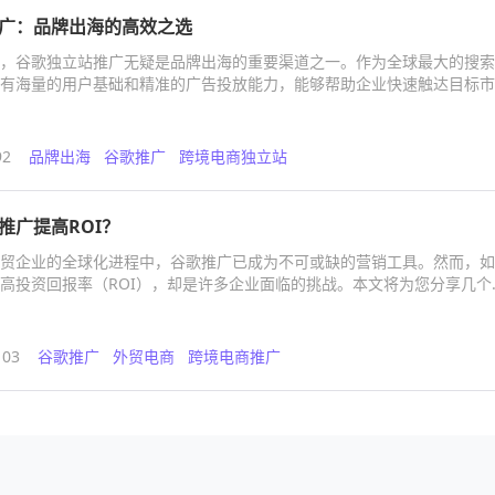
广：品牌出海的高效之选
，谷歌独立站推广无疑是品牌出海的重要渠道之一。作为全球最大的搜索
有海量的用户基础和精准的广告投放能力，能够帮助企业快速触达目标市
名度和销售转化率。
92
品牌出海
谷歌推广
跨境电商独立站
推广提高ROI？
贸企业的全球化进程中，谷歌推广已成为不可或缺的营销工具。然而，如
高投资回报率（ROI），却是许多企业面临的挑战。本文将为您分享几个
出海帮的专业服务，助您在全球市场中脱颖而出。
103
谷歌推广
外贸电商
跨境电商推广