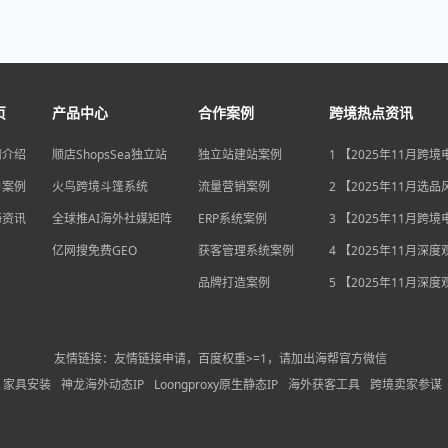
页
产品中心
合作案例
跨境热点资讯
司介绍
顺店ShopsSea独立站
独立站建站案例
1 【2025年11月跨
变局】eBay店铺升级
户案例
火鸟跨境斗篷系统
流量营销案例
独立站流量自主权如
2 【2025年11月选
围？
俄罗斯安眠药需求激
海资讯
全球推AI海外社媒矩阵
ERP系统案例
后，跨境电商如何抢
3 【2025年11月跨
排毒与助眠市场？
机遇】沃尔玛自配送
亿网搜免费GEO
获客管理系统案例
宽，独立站卖家如何
4 【2025年11月深
围？
中国汽车暴增英国销
品牌打造案例
后，跨境电商如何用“
5 【2025年11月深
量”破局增长困局？
海关总署数据新高，
商如何抓住出海“增长
利”？
友情链接：友情链接申请，百度权重>=1，请加出海帮官方微信
家具安装
神龙海外动态IP
Loongproxy原生静态IP
海外获客工具
跨境卖家参谋