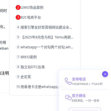
韩国跨境电商
跨境电商退税
LIMO饰品案例
2
沈阳跨境电商
跨境电商服务平台
，同时
欧洲跨境电商
跨境电商关税
B2C电商平台
3
跨境电商网店
跨境电商物流模式
跨境电商建站
跨境电商国际物流
变化，
搜索引擎友好型营销网站建设全攻略
4
跨境电商结算
浙江跨境电商
宁波跨境电商
跨境电商的模式
【2025年8月危与机】Temu再掀封店风暴，独立站才是跨境卖家的避险通道
5
跨境电商优势
跨境电商的优势
seo运营
的核
seo优化
seo
Shopify
独立站
whatsapp一个对勾两个对勾,whatsapp对勾代表什么意思
6
whatsapp群发
ban
BREO案例
7
独立站DTC出海
8
请注明
×
史尼芙
9
咨询电话
19328700639 | 7*24小时
用香港卡注册whatsapp,香港卡不能注册whatsapp
10
官方微信
扫码添加，一对一咨询