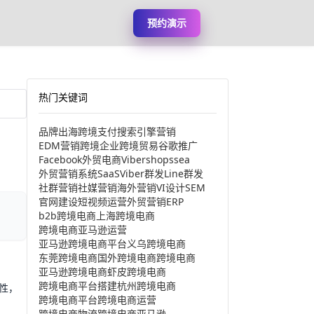
预约演示
热门关键词
品牌出海
跨境支付
搜索引擎营销
EDM营销
跨境企业
跨境贸易
谷歌推广
Facebook
外贸电商
Viber
shopssea
外贸营销系统
SaaS
Viber群发
Line群发
社群营销
社媒营销
海外营销
VI设计
SEM
官网建设
短视频运营
外贸营销
ERP
b2b跨境电商
上海跨境电商
跨境电商亚马逊运营
亚马逊跨境电商平台
义乌跨境电商
东莞跨境电商
国外跨境电商
跨境电商
亚马逊跨境电商
虾皮跨境电商
跨境电商平台搭建
杭州跨境电商
性，
跨境电商平台
跨境电商运营
跨境电商物流
跨境电商亚马逊