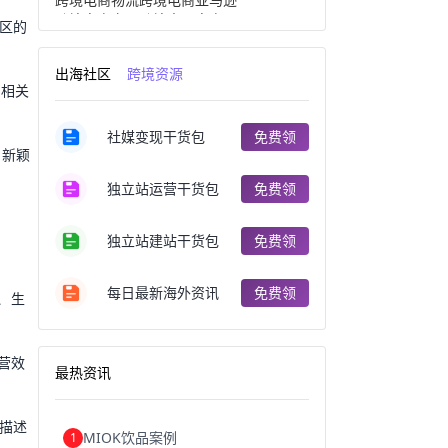
跨境电商产品
跨境出口电商
区的
跨境电商出口
出口跨境电商
跨境电商企业
深圳跨境电商
出海社区
跨境资源
跨境电商分析
进口跨境电商
取相关
跨境电商服务
广州跨境电商
跨境电商市场
跨境电商创业
社媒变现干货包
免费领
跨境电商注册
跨境电商开店
和新颖
跨境电商营销
跨境电商网站
跨境电商商品
个人跨境电商
独立站运营干货包
免费领
跨境电商案例
国内跨境电商
跨境电商管理
跨境电商卖家
郑州跨境电商
跨境电商趋势
独立站建站干货包
免费领
广东跨境电商
跨境电商支付
阿里跨境电商
全球跨境电商
每日最新海外资讯
免费领
、生
跨境电商费用
美国跨境电商
跨境电商仓储
跨境电商推广
河南跨境电商
日本跨境电商
天津跨境电商
东南亚跨境电商
营效
最热资讯
跨境电商教程
成都跨境电商
独立站跨境电商
跨境电商独立站
跨境电商b2b
阿里巴巴跨境电商
细描述
MIOK饮品案例
1
跨境电商erp
西安跨境电商