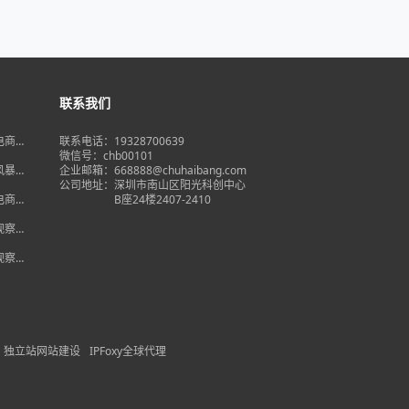
联系我们
境电商大
联系电话：19328700639
在即，
微信号：chb00101
何突
品风暴】
企业邮箱：668888@chuhaibang.com
增背
公司地址：
深圳市南山区阳光科创中心
占数字
境电商新
B座24楼2407-2410
政策放
借势突
度观察】
量背
自主流
度观察】
跨境电
红
独立站网站建设
IPFoxy全球代理