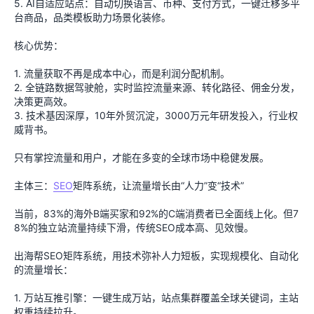
5. AI自适应站点：自动切换语言、币种、支付方式，一键迁移多平
台商品，品类模板助力场景化装修。
核心优势：
1. 流量获取不再是成本中心，而是利润分配机制。
2. 全链路数据驾驶舱，实时监控流量来源、转化路径、佣金分发，
决策更高效。
3. 技术基因深厚，10年外贸沉淀，3000万元年研发投入，行业权
威背书。
只有掌控流量和用户，才能在多变的全球市场中稳健发展。
主体三：
SEO
矩阵系统，让流量增长由“人力”变“技术”
当前，83%的海外B端买家和92%的C端消费者已全面线上化。但7
8%的独立站流量持续下滑，传统SEO成本高、见效慢。
出海帮SEO矩阵系统，用技术弥补人力短板，实现规模化、自动化
的流量增长：
1. 万站互推引擎：一键生成万站，站点集群覆盖全球关键词，主站
权重持续拉升。