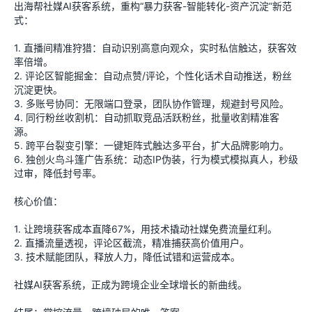
出海帮社媒AI获客系统，重构“暴力获客-智能转化-资产沉淀”新范
式：
1. 直播间精准狩猎：自动识别高意向观众，实时私信触达，获客效
率倍增。
2. 评论区智能掘金：自动点赞/评论，个性化话术自动推送，粉丝
沉淀更快。
3. 多账号协同：无限端口登录，团队协作管理，规避封号风险。
4. 同行粉丝收割机：自动抓取竞品活跃粉丝，批量收割精准客
源。
5. 跨平台裂变引擎：一键矩阵式触达多平台，扩大品牌影响力。
6. 独创火鸟斗篷广告系统：动态IP伪装，行为模式模拟真人，秒级
过审，降低封号率。
核心价值：
1. 让跨境获客成本直降67%，用技术撬动社媒免费流量红利。
2. 直播流量透视，评论区截流，精准捕获高价值用户。
3. 技术赋能团队，释放人力，降低试错和运营成本。
社媒AI获客系统，正成为跨境企业全球增长的新曲线。