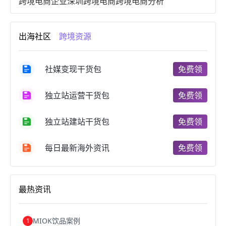
跨境电商企业
深圳跨境电商
跨境电商分析
进口跨境电商
跨境电商服务
广州跨境电商
跨境电商市场
跨境电商创业
跨境电商注册
出海社区
跨境资源
跨境电商开店
跨境电商营销
跨境电商网站
跨境电商商品
个人跨境电商
跨境电商案例
国内跨境电商
跨境电商管理
跨境电商卖家
社媒变现干货包
免费领
郑州跨境电商
跨境电商趋势
广东跨境电商
跨境电商支付
阿里跨境电商
全球跨境电商
独立站运营干货包
免费领
跨境电商费用
美国跨境电商
跨境电商仓储
跨境电商推广
河南跨境电商
日本跨境电商
独立站建站干货包
免费领
天津跨境电商
东南亚跨境电商
跨境电商教程
成都跨境电商
独立站跨境电商
跨境电商独立站
跨境电商b2b
阿里巴巴跨境电商
跨境电商erp
每日最新海外资讯
免费领
西安跨境电商
韩国跨境电商
跨境电商退税
沈阳跨境电商
跨境电商服务平台
欧洲跨境电商
跨境电商关税
跨境电商网店
跨境电商物流模式
最热资讯
跨境电商建站
跨境电商国际物流
跨境电商结算
浙江跨境电商
宁波跨境电商
跨境电商的模式
跨境电商优势
跨境电商的优势
seo运营
seo优化
seo
MIOK饮品案例
1