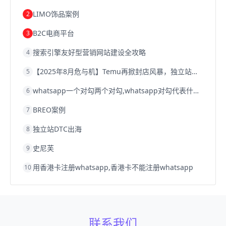
Shopify
独立站
whatsapp群发
LIMO饰品案例
2
B2C电商平台
3
搜索引擎友好型营销网站建设全攻略
4
【2025年8月危与机】Temu再掀封店风暴，独立站才是跨境卖家的避险通道
5
whatsapp一个对勾两个对勾,whatsapp对勾代表什么意思
6
BREO案例
7
独立站DTC出海
8
史尼芙
9
用香港卡注册whatsapp,香港卡不能注册whatsapp
10
联系我们