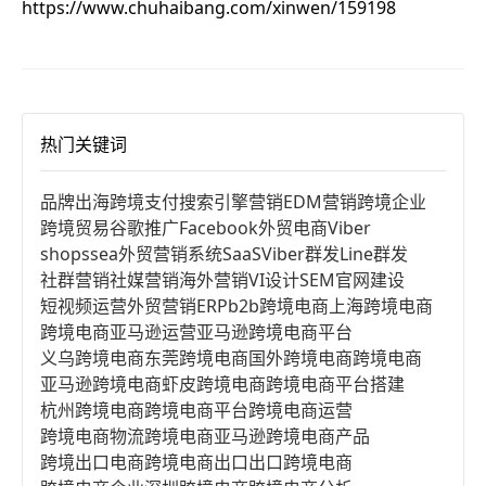
https://www.chuhaibang.com/xinwen/159198
热门关键词
品牌出海
跨境支付
搜索引擎营销
EDM营销
跨境企业
跨境贸易
谷歌推广
Facebook
外贸电商
Viber
shopssea
外贸营销系统
SaaS
Viber群发
Line群发
社群营销
社媒营销
海外营销
VI设计
SEM
官网建设
短视频运营
外贸营销
ERP
b2b跨境电商
上海跨境电商
跨境电商亚马逊运营
亚马逊跨境电商平台
义乌跨境电商
东莞跨境电商
国外跨境电商
跨境电商
亚马逊跨境电商
虾皮跨境电商
跨境电商平台搭建
杭州跨境电商
跨境电商平台
跨境电商运营
跨境电商物流
跨境电商亚马逊
跨境电商产品
跨境出口电商
跨境电商出口
出口跨境电商