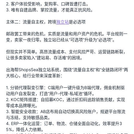
2. 客户体验受影响，复购率、口碑皆遭打击。
3. 唯有自建品牌、掌控流量，才能真正抗风险。
主体二：流量自主权，跨境
独立站
是必选项
邮政罢工带来的危机，实质是流量和用户资产的危机。平台规则一
变，卖家一夜归零。独立站已经从“可选项”升级为“必选项”。
但现实并不简单。高昂流量成本、支付风控严苛、运营链路断裂，
让很多卖家陷入“建站易、存活难”的困境。
出海帮ShopsSea独立站系统，围绕“流量自主权”和“全链路闭环”两
大核心，给行业带来深度革新：
1. 分销代理裂变引擎：C端用户一键升级为B端代理，佣金机制驱
动用户自发裂变，打造“用户-代理-私域池”循环。
2. KOC矩阵搭建：自招募KOC，通过折扣码追踪销售贡献，实现
零成本品牌曝光。
3. 智能安全收款：AB店布局自动切换高风险账户，规避平台限流
与冻结，支持敏感品类。
4. ERP一体化运营：订单、物流、仓储全面自动化，效率提升3
5%，降低人力依赖。