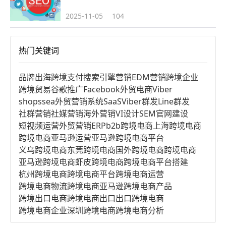
2025-11-05
104
热门关键词
品牌出海
跨境支付
搜索引擎营销
EDM营销
跨境企业
跨境贸易
谷歌推广
Facebook
外贸电商
Viber
shopssea
外贸营销系统
SaaS
Viber群发
Line群发
社群营销
社媒营销
海外营销
VI设计
SEM
官网建设
短视频运营
外贸营销
ERP
b2b跨境电商
上海跨境电商
跨境电商亚马逊运营
亚马逊跨境电商平台
义乌跨境电商
东莞跨境电商
国外跨境电商
跨境电商
亚马逊跨境电商
虾皮跨境电商
跨境电商平台搭建
杭州跨境电商
跨境电商平台
跨境电商运营
跨境电商物流
跨境电商亚马逊
跨境电商产品
跨境出口电商
跨境电商出口
出口跨境电商
跨境电商企业
深圳跨境电商
跨境电商分析
进口跨境电商
跨境电商服务
广州跨境电商