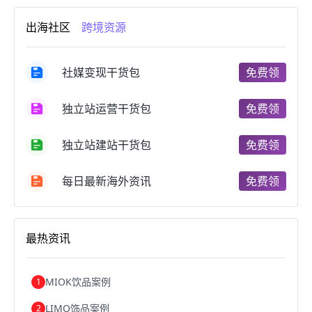
跨境电商市场
跨境电商创业
跨境电商注册
出海社区
跨境资源
跨境电商开店
跨境电商营销
跨境电商网站
跨境电商商品
个人跨境电商
跨境电商案例
国内跨境电商
跨境电商管理
跨境电商卖家
社媒变现干货包
免费领
郑州跨境电商
跨境电商趋势
广东跨境电商
跨境电商支付
阿里跨境电商
全球跨境电商
独立站运营干货包
免费领
跨境电商费用
美国跨境电商
跨境电商仓储
跨境电商推广
河南跨境电商
日本跨境电商
独立站建站干货包
免费领
天津跨境电商
东南亚跨境电商
跨境电商教程
成都跨境电商
独立站跨境电商
跨境电商独立站
跨境电商b2b
阿里巴巴跨境电商
跨境电商erp
每日最新海外资讯
免费领
西安跨境电商
韩国跨境电商
跨境电商退税
沈阳跨境电商
跨境电商服务平台
欧洲跨境电商
跨境电商关税
跨境电商网店
跨境电商物流模式
最热资讯
跨境电商建站
跨境电商国际物流
跨境电商结算
浙江跨境电商
宁波跨境电商
跨境电商的模式
跨境电商优势
跨境电商的优势
seo运营
seo优化
seo
MIOK饮品案例
1
Shopify
独立站
whatsapp群发
LIMO饰品案例
2