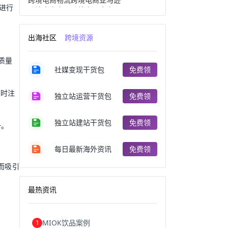
进行
跨境电商产品
跨境出口电商
跨境电商出口
出口跨境电商
跨境电商企业
深圳跨境电商
出海社区
跨境资源
跨境电商分析
进口跨境电商
跨境电商服务
广州跨境电商
高质量
跨境电商市场
跨境电商创业
社媒变现干货包
免费领
跨境电商注册
跨境电商开店
跨境电商营销
跨境电商网站
跨境电商商品
个人跨境电商
同时注
独立站运营干货包
免费领
跨境电商案例
国内跨境电商
跨境电商管理
跨境电商卖家
郑州跨境电商
跨境电商趋势
独立站建站干货包
免费领
一。
广东跨境电商
跨境电商支付
阿里跨境电商
全球跨境电商
每日最新海外资讯
免费领
跨境电商费用
美国跨境电商
跨境电商仓储
跨境电商推广
而吸引
河南跨境电商
日本跨境电商
天津跨境电商
东南亚跨境电商
最热资讯
跨境电商教程
成都跨境电商
独立站跨境电商
跨境电商独立站
跨境电商b2b
阿里巴巴跨境电商
MIOK饮品案例
1
跨境电商erp
西安跨境电商