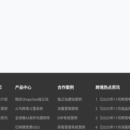
页
产品中心
合作案例
跨境热点资讯
司介绍
顺店ShopsSea独立站
独立站建站案例
1 【2025年11月跨
变局】eBay店铺升级
户案例
火鸟跨境斗篷系统
流量营销案例
独立站流量自主权如
2 【2025年11月选
围？
俄罗斯安眠药需求激
海资讯
全球推AI海外社媒矩阵
ERP系统案例
后，跨境电商如何抢
3 【2025年11月跨
排毒与助眠市场？
机遇】沃尔玛自配送
亿网搜免费GEO
获客管理系统案例
宽，独立站卖家如何
4 【2025年11月深