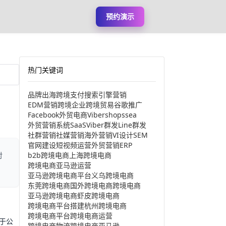
预约演示
热门关键词
品牌出海
跨境支付
搜索引擎营销
EDM营销
跨境企业
跨境贸易
谷歌推广
Facebook
外贸电商
Viber
shopssea
外贸营销系统
SaaS
Viber群发
Line群发
社群营销
社媒营销
海外营销
VI设计
SEM
官网建设
短视频运营
外贸营销
ERP
b2b跨境电商
上海跨境电商
对
跨境电商亚马逊运营
亚马逊跨境电商平台
义乌跨境电商
东莞跨境电商
国外跨境电商
跨境电商
亚马逊跨境电商
虾皮跨境电商
跨境电商平台搭建
杭州跨境电商
跨境电商平台
跨境电商运营
于公
跨境电商物流
跨境电商亚马逊