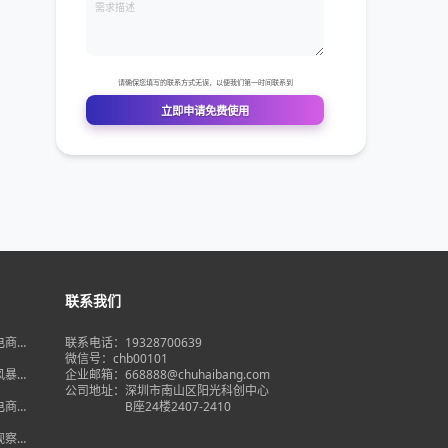
联系我们
境电商大
联系电话：19328700639
在即，
微信号：chb00101
何突
品风暴】
企业邮箱：668888@chuhaibang.com
增背
公司地址：
深圳市南山区阳光科创中心
占数字
境电商新
B座24楼2407-2410
政策放
借势突
度观察】