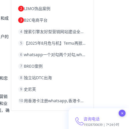
韩国跨境电商
跨境电商退税
LIMO饰品案例
2
沈阳跨境电商
跨境电商服务平台
欧洲跨境电商
跨境电商关税
例和成
B2C电商平台
3
跨境电商网店
跨境电商物流模式
跨境电商建站
跨境电商国际物流
搜索引擎友好型营销网站建设全攻略
4
跨境电商结算
浙江跨境电商
用户的
宁波跨境电商
跨境电商的模式
【2025年8月危与机】Temu再掀封店风暴，独立站才是跨境卖家的避险通道
5
跨境电商优势
跨境电商的优势
seo运营
seo优化
seo
Shopify
独立站
whatsapp一个对勾两个对勾,whatsapp对勾代表什么意思
6
whatsapp群发
BREO案例
7
独立站DTC出海
8
和忠
史尼芙
9
营销
用香港卡注册whatsapp,香港卡不能注册whatsapp
10
和业
面，确
×
咨询电话
19328700639 | 7*24小时