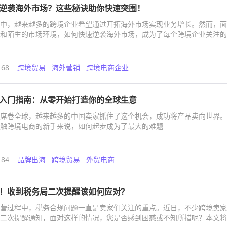
逆袭海外市场？这些秘诀助你快速突围！
中，越来越多的跨境企业希望通过开拓海外市场实现业务增长。然而，面
和陌生的市场环境，如何快速逆袭海外市场，成为了每个跨境企业关注的
将从几个关键角度为您解析如何在海外市场中脱颖而出。
168
跨境贸易
海外营销
跨境电商企业
入门指南：从零开始打造你的全球生意
席卷全球，越来越多的中国卖家抓住了这个机会，成功将产品卖向世界。
触跨境电商的新手来说，如何起步成为了最大的难题
184
品牌出海
跨境贸易
外贸电商
！收到税务局二次提醒该如何应对？
营过程中，税务合规问题一直是卖家们关注的重点。近日，不少跨境卖家
二次提醒通知，面对这样的情况，您是否感到困惑或不知所措呢？本文将