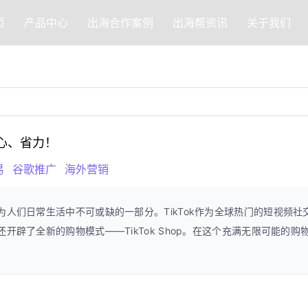
页
产品中心
出海合作案例
出海帮资讯
关于我们
省心、省力！
易
谷歌推广
海外营销
人们日常生活中不可或缺的一部分。TikTok作为全球热门的短视频社
辟了全新的购物模式——TikTok Shop。在这个充满无限可能的购