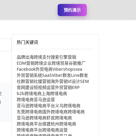
预约演示
热门关键词
品牌出海
跨境支付
搜索引擎营销
EDM营销
跨境企业
跨境贸易
谷歌推广
Facebook
外贸电商
Viber
shopssea
外贸营销系统
SaaS
Viber群发
Line群发
社群营销
社媒营销
海外营销
VI设计
SEM
官网建设
短视频运营
外贸营销
ERP
b2b跨境电商
上海跨境电商
交
跨境电商亚马逊运营
物
亚马逊跨境电商平台
义乌跨境电商
东莞跨境电商
国外跨境电商
跨境电商
亚马逊跨境电商
虾皮跨境电商
跨境电商平台搭建
杭州跨境电商
跨境电商平台
跨境电商运营
跨境电商物流
跨境电商亚马逊