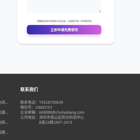
联系我们
境电商大
联系电话：19328700639
在即，
微信号：chb00101
何突
品风暴】
企业邮箱：668888@chuhaibang.com
增背
公司地址：
深圳市南山区阳光科创中心
占数字
境电商新
B座24楼2407-2410
政策放
借势突
度观察】
量背