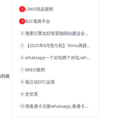
韩国跨境电商
跨境电商退税
LIMO饰品案例
2
沈阳跨境电商
跨境电商服务平台
欧洲跨境电商
跨境电商关税
B2C电商平台
3
跨境电商网店
跨境电商物流模式
跨境电商建站
跨境电商国际物流
搜索引擎友好型营销网站建设全攻略
4
跨境电商结算
浙江跨境电商
宁波跨境电商
跨境电商的模式
【2025年8月危与机】Temu再掀封店风暴，独立站才是跨境卖家的避险通道
5
跨境电商优势
跨境电商的优势
seo运营
seo优化
seo
Shopify
独立站
whatsapp一个对勾两个对勾,whatsapp对勾代表什么意思
6
whatsapp群发
BREO案例
7
趣的商
独立站DTC出海
8
史尼芙
9
用香港卡注册whatsapp,香港卡不能注册whatsapp
10