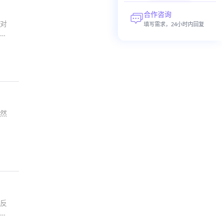
合作咨询
对
填写需求，24小时内回复
焦
然
反
为