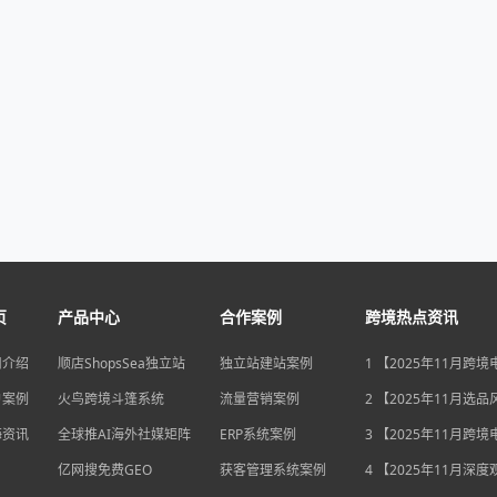
页
产品中心
合作案例
跨境热点资讯
司介绍
顺店ShopsSea独立站
独立站建站案例
1 【2025年11月跨
变局】eBay店铺升级
户案例
火鸟跨境斗篷系统
流量营销案例
独立站流量自主权如
2 【2025年11月选
围？
俄罗斯安眠药需求激
海资讯
全球推AI海外社媒矩阵
ERP系统案例
后，跨境电商如何抢
3 【2025年11月跨
排毒与助眠市场？
机遇】沃尔玛自配送
亿网搜免费GEO
获客管理系统案例
宽，独立站卖家如何
4 【2025年11月深
围？
中国汽车暴增英国销