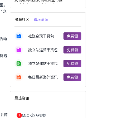
这里，
跨境电商产品
跨境出口电商
跨境电商出口
出口跨境电商
了众
跨境电商企业
深圳跨境电商
出海社区
跨境资源
跨境电商分析
进口跨境电商
跨境电商服务
广州跨境电商
跨境电商市场
跨境电商创业
社媒变现干货包
免费领
跨境电商注册
跨境电商开店
解活动
跨境电商营销
跨境电商网站
跨境电商商品
个人跨境电商
独立站运营干货包
免费领
跨境电商案例
国内跨境电商
以挑选
跨境电商管理
跨境电商卖家
郑州跨境电商
跨境电商趋势
独立站建站干货包
免费领
广东跨境电商
跨境电商支付
阿里跨境电商
全球跨境电商
每日最新海外资讯
免费领
跨境电商费用
美国跨境电商
跨境电商仓储
跨境电商推广
河南跨境电商
日本跨境电商
天津跨境电商
东南亚跨境电商
最热资讯
跨境电商教程
成都跨境电商
独立站跨境电商
跨境电商独立站
跨境电商b2b
阿里巴巴跨境电商
联系商
MIOK饮品案例
1
跨境电商erp
西安跨境电商