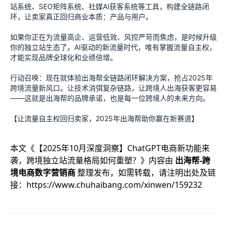
站系统、SEO矩阵系统、社媒AI获客系统等工具，构建全链路闭
环，让卖家真正回归商业本质：产品与用户。
如果你正在为流量高企、运营低效、风控严苛而焦虑，是时候升级
你的独立站生态了。AI驱动的新流量时代，唯有掌握流量自主权，
才能实现品牌全球化和业绩倍增。
行动召唤：现在就体验出海帮全链路闭环解决方案，抢占2025年
跨境流量新风口。让技术消弭复杂链路，让跨境人出海获客更容易
——这就是出海帮的品牌承诺，也是每一位跨境人的未来方向。
【让流量自主权回归卖家，2025年出海帮助你赢在新赛道】
本文《
【2025年10月深度洞察】ChatGPT电商新功能来
袭，跨境独立站流量格局如何重塑？
》内容由
出海帮-跨
境电商数字营销商
整理发布，如需转载，请注明出处及链
接：
https://www.chuhaibang.com/xinwen/159232