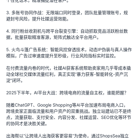
个性化话术，精准捕捉潜在客户。
3. 多账号协同作战：无限端口同时登录，团队批量管理账号，规
避封号风险，提升社媒运营效能。
4. 同行粉丝收割机与跨平台裂变引擎：自动抓取竞品活跃粉丝数
据，批量获取精准客源，矩阵式触达全平台用户。
5. 火鸟斗篷广告系统：智能风控穿透技术，动态IP伪装与真人操作
模拟，广告过审速度提升至秒级，行业风险指标实时监控。
在付费流量内卷的时代，社媒AI获客系统帮助卖家用几乎零成本撬
动全球社交媒体流量红利，真正实现“暴力获客-智能转化-资产沉
淀”闭环。
2025下半年，AI平台大战：跨境电商的流量自主权，谁能把握？
随着ChatGPT、Google Shopping等AI平台加速布局电商入口，
跨境卖家正面临流量和用户资产的双重挑战。独立站建站已不是终
点，流量获取、支付安全、内容分发、社媒运营、SEO优化等环节
的协同才是决胜关键。
出海帮以“让跨境人出海获客更容易”为使命，通过ShopsSea独立