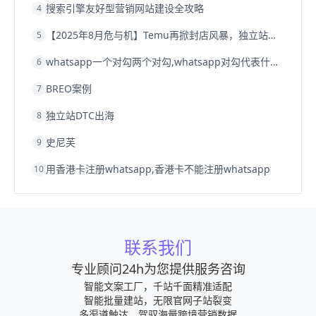
搜索引擎友好型营销网站建设全攻略
4
【2025年8月危与机】Temu再掀封店风暴，独立站才是跨境卖家的避险通道
5
whatsapp一个对勾两个对勾,whatsapp对勾代表什么意思
6
BREO案例
7
独立站DTC出海
8
史尼芙
9
用香港卡注册whatsapp,香港卡不能注册whatsapp
10
联系我们
专业顾问24h为您提供服务咨询
智能文案工厂，千站千面精准适配
智能批量建站，无限官网子站裂变
多渠道触达，驾驭海量跨境营销数据