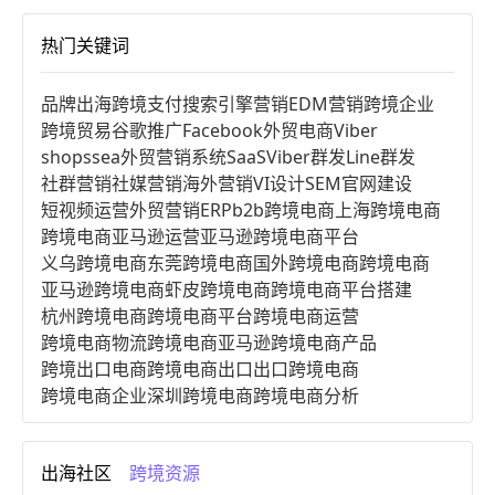
热门关键词
品牌出海
跨境支付
搜索引擎营销
EDM营销
跨境企业
跨境贸易
谷歌推广
Facebook
外贸电商
Viber
shopssea
外贸营销系统
SaaS
Viber群发
Line群发
社群营销
社媒营销
海外营销
VI设计
SEM
官网建设
短视频运营
外贸营销
ERP
b2b跨境电商
上海跨境电商
跨境电商亚马逊运营
亚马逊跨境电商平台
义乌跨境电商
东莞跨境电商
国外跨境电商
跨境电商
亚马逊跨境电商
虾皮跨境电商
跨境电商平台搭建
杭州跨境电商
跨境电商平台
跨境电商运营
跨境电商物流
跨境电商亚马逊
跨境电商产品
跨境出口电商
跨境电商出口
出口跨境电商
跨境电商企业
深圳跨境电商
跨境电商分析
进口跨境电商
跨境电商服务
广州跨境电商
跨境电商市场
跨境电商创业
跨境电商注册
出海社区
跨境资源
跨境电商开店
跨境电商营销
跨境电商网站