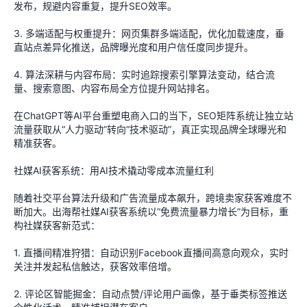
发布，规避内容重复，提升SEO效率。
3. 多端适配与权重提升：网页集群多端适配，优化加载速度，垂
直站点差异化推送，品牌曝光度和用户信任度同步提升。
4. 算法深耕与内容布局：实时追踪搜索引擎算法变动，结合流
量、搜索意图、内容布局全方位提升网站排名。
在ChatGPT等AI平台重塑电商入口的当下，SEO矩阵系统让独立站
流量获取从“人力驱动”转向“技术驱动”，真正实现品牌全球曝光和
精准获客。
社媒AI获客系统：用AI技术撬动零成本流量红利
随着社交平台算法升级和广告流量成本飙升，跨境卖家获客难度不
断加大。出海帮社媒AI获客系统以“免费流量暴力增长”为目标，重
构社媒获客新范式：
1. 直播间精准狩猎：自动识别Facebook直播间高意向观众，实时
关注并发起私信触达，获客效率倍增。
2. 评论区智能掘金：自动点赞/评论用户画像，基于垂类标签推送