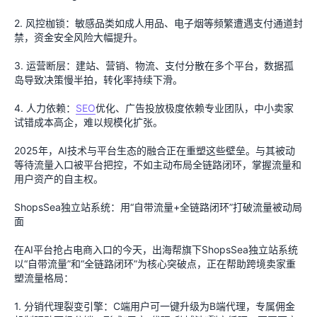
2. 风控枷锁：敏感品类如成人用品、电子烟等频繁遭遇支付通道封
禁，资金安全风险大幅提升。
3. 运营断层：建站、营销、物流、支付分散在多个平台，数据孤
岛导致决策慢半拍，转化率持续下滑。
4. 人力依赖：
SEO
优化、广告投放极度依赖专业团队，中小卖家
试错成本高企，难以规模化扩张。
2025年，AI技术与平台生态的融合正在重塑这些壁垒。与其被动
等待流量入口被平台把控，不如主动布局全链路闭环，掌握流量和
用户资产的自主权。
ShopsSea独立站系统：用“自带流量+全链路闭环”打破流量被动局
面
在AI平台抢占电商入口的今天，出海帮旗下ShopsSea独立站系统
以“自带流量”和“全链路闭环”为核心突破点，正在帮助跨境卖家重
塑流量格局：
1. 分销代理裂变引擎：C端用户可一键升级为B端代理，专属佣金