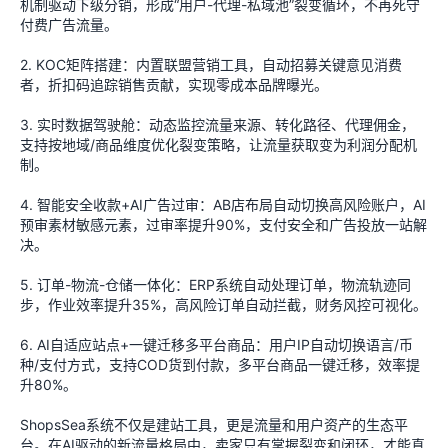
机制驱动下级分销，形成“用户-代理-私域池”裂变循环，不再死守
付费广告流量。
2. KOC矩阵搭建：内置联盟营销工具，自动招募关键意见消费
者，折扣码追踪销售贡献，实现零成本品牌曝光。
3. 实时数据驾驶舱：动态监控流量来源、转化路径、代理佣金，
支持按地域/商品维度优化裂变策略，让流量获取变为利润分配机
制。
4. 智能安全收款+AI广告过审：AB店布局自动切换高风险账户，AI
预审素材敏感元素，过审率提升90%，支付安全和广告投放一站解
决。
5. 订单-物流-仓储一体化：ERP系统自动处理订单，物流轨迹同
步，作业效率提升35%，高风险订单自动拦截，财务风控可视化。
6. AI自适应站点+一键迁移多平台商品：用户IP自动切换语言/币
种/支付方式，支持COD货到付款，多平台商品一键迁移，效率提
升80%。
ShopsSea系统不仅是建站工具，更是流量和用户资产的生态平
台。在AI驱动的新流量格局中，卖家只有掌握裂变和闭环，才能真