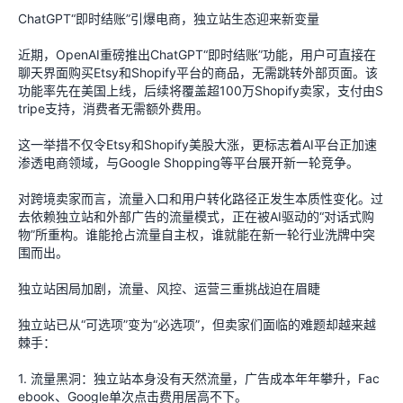
ChatGPT“即时结账”引爆电商，独立站生态迎来新变量
近期，OpenAI重磅推出ChatGPT“即时结账”功能，用户可直接在
聊天界面购买Etsy和Shopify平台的商品，无需跳转外部页面。该
功能率先在美国上线，后续将覆盖超100万Shopify卖家，支付由S
tripe支持，消费者无需额外费用。
这一举措不仅令Etsy和Shopify美股大涨，更标志着AI平台正加速
渗透电商领域，与Google Shopping等平台展开新一轮竞争。
对跨境卖家而言，流量入口和用户转化路径正发生本质性变化。过
去依赖独立站和外部广告的流量模式，正在被AI驱动的“对话式购
物”所重构。谁能抢占流量自主权，谁就能在新一轮行业洗牌中突
围而出。
独立站困局加剧，流量、风控、运营三重挑战迫在眉睫
独立站已从“可选项”变为“必选项”，但卖家们面临的难题却越来越
棘手：
1. 流量黑洞：独立站本身没有天然流量，广告成本年年攀升，Fac
ebook、Google单次点击费用居高不下。