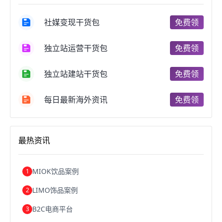
跨境电商商品
个人跨境电商
跨境电商案例
国内跨境电商
跨境电商管理
跨境电商卖家
社媒变现干货包
免费领
郑州跨境电商
跨境电商趋势
广东跨境电商
跨境电商支付
阿里跨境电商
全球跨境电商
独立站运营干货包
免费领
跨境电商费用
美国跨境电商
跨境电商仓储
跨境电商推广
河南跨境电商
日本跨境电商
独立站建站干货包
免费领
天津跨境电商
东南亚跨境电商
跨境电商教程
成都跨境电商
独立站跨境电商
跨境电商独立站
跨境电商b2b
阿里巴巴跨境电商
跨境电商erp
每日最新海外资讯
免费领
西安跨境电商
韩国跨境电商
跨境电商退税
沈阳跨境电商
跨境电商服务平台
欧洲跨境电商
跨境电商关税
跨境电商网店
跨境电商物流模式
最热资讯
跨境电商建站
跨境电商国际物流
跨境电商结算
浙江跨境电商
宁波跨境电商
跨境电商的模式
跨境电商优势
跨境电商的优势
seo运营
seo优化
seo
MIOK饮品案例
1
Shopify
独立站
whatsapp群发
LIMO饰品案例
2
B2C电商平台
3