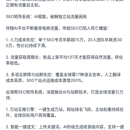
正拥有流量自主权。
SEO矩阵系统：AI赋能，破解独立站流量困局
伴随AI平台不断蚕食电商流量，传统SEO已陷入死亡螺旋：
1. 人力成本失控：单个SEO专员年薪超15万，20人团队年耗资30
0万，性价比持续下滑。
2. 流量获取周期长：新品上架平均137天才能获得自然流量，转化
率极低。
3. 多语言屏障与站群失控：覆盖全球需17种语言变体，人工翻译
成本高昂，300个站点运维成本激增200%。
出海帮SEO矩阵系统，深度融合AI与站群技术，打造全球流量引力
场：
1. 万站互推引擎：一键生成万站，网站排名飞跃，主站权重持续拉
升，全球目标用户高效覆盖。
2. 智能一键成文：上传关键词，AI秒级生成收录级内容，支持一键