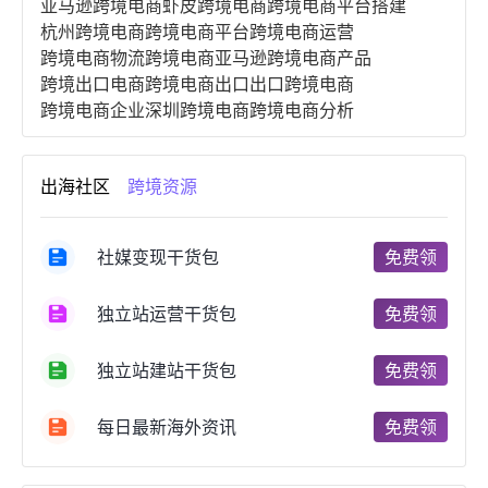
亚马逊跨境电商
虾皮跨境电商
跨境电商平台搭建
杭州跨境电商
跨境电商平台
跨境电商运营
跨境电商物流
跨境电商亚马逊
跨境电商产品
跨境出口电商
跨境电商出口
出口跨境电商
跨境电商企业
深圳跨境电商
跨境电商分析
进口跨境电商
跨境电商服务
广州跨境电商
跨境电商市场
跨境电商创业
跨境电商注册
出海社区
跨境资源
跨境电商开店
跨境电商营销
跨境电商网站
跨境电商商品
个人跨境电商
跨境电商案例
国内跨境电商
跨境电商管理
跨境电商卖家
社媒变现干货包
免费领
郑州跨境电商
跨境电商趋势
广东跨境电商
跨境电商支付
阿里跨境电商
全球跨境电商
独立站运营干货包
免费领
跨境电商费用
美国跨境电商
跨境电商仓储
跨境电商推广
河南跨境电商
日本跨境电商
独立站建站干货包
免费领
天津跨境电商
东南亚跨境电商
跨境电商教程
成都跨境电商
独立站跨境电商
跨境电商独立站
跨境电商b2b
阿里巴巴跨境电商
跨境电商erp
每日最新海外资讯
免费领
西安跨境电商
韩国跨境电商
跨境电商退税
沈阳跨境电商
跨境电商服务平台
欧洲跨境电商