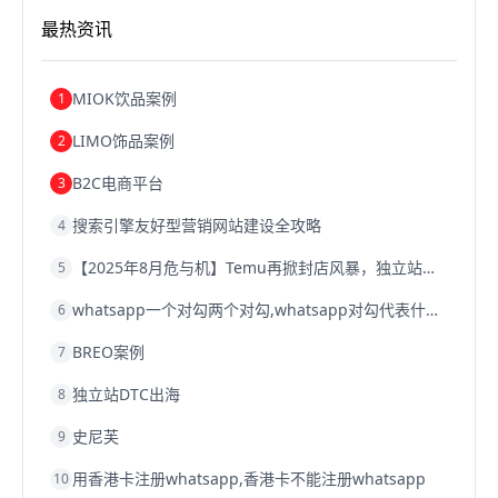
跨境电商关税
跨境电商网店
跨境电商物流模式
最热资讯
跨境电商建站
跨境电商国际物流
跨境电商结算
浙江跨境电商
宁波跨境电商
跨境电商的模式
跨境电商优势
跨境电商的优势
seo运营
seo优化
seo
MIOK饮品案例
1
Shopify
独立站
whatsapp群发
LIMO饰品案例
2
B2C电商平台
3
搜索引擎友好型营销网站建设全攻略
4
【2025年8月危与机】Temu再掀封店风暴，独立站才是跨境卖家的避险通道
5
whatsapp一个对勾两个对勾,whatsapp对勾代表什么意思
6
BREO案例
7
独立站DTC出海
8
史尼芙
9
用香港卡注册whatsapp,香港卡不能注册whatsapp
10