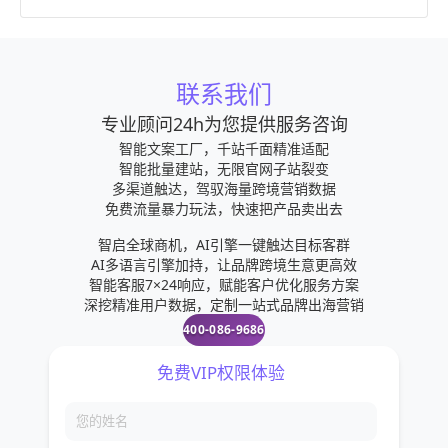
联系我们
专业顾问24h为您提供服务咨询
智能文案工厂，千站千面精准适配
智能批量建站，无限官网子站裂变
多渠道触达，驾驭海量跨境营销数据
免费流量暴力玩法，快速把产品卖出去
智启全球商机，AI引擎一键触达目标客群
AI多语言引擎加持，让品牌跨境生意更高效
智能客服7×24响应，赋能客户优化服务方案
深挖精准用户数据，定制一站式品牌出海营销
400-086-9686