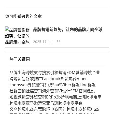
你可能感兴趣的文章
品牌营销新趋势，让您的品牌走向全球
2025-11-11
86
热门关键词
品牌出海
跨境支付
搜索引擎营销
EDM营销
跨境企业
跨境贸易
谷歌推广
Facebook
外贸电商
Viber
shopssea
外贸营销系统
SaaS
Viber群发
Line群发
社群营销
社媒营销
海外营销
VI设计
SEM
官网建设
短视频运营
外贸营销
ERP
b2b跨境电商
上海跨境电商
跨境电商亚马逊运营
亚马逊跨境电商平台
义乌跨境电商
东莞跨境电商
国外跨境电商
跨境电商