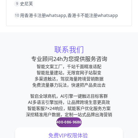
史尼芙
9
用香港卡注册whatsapp,香港卡不能注册whatsapp
10
联系我们
专业顾问24h为您提供服务咨询
智能文案工厂，千站千面精准适配
智能批量建站，无限官网子站裂变
多渠道触达，驾驭海量跨境营销数据
免费流量暴力玩法，快速把产品卖出去
智启全球商机，AI引擎一键触达目标客群
AI多语言引擎加持，让品牌跨境生意更高效
智能客服7×24响应，赋能客户优化服务方案
深挖精准用户数据，定制一站式品牌出海营销
400-086-9686