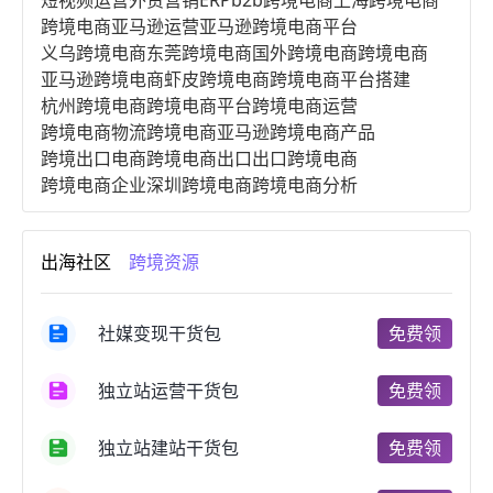
短视频运营
外贸营销
ERP
b2b跨境电商
上海跨境电商
跨境电商亚马逊运营
亚马逊跨境电商平台
义乌跨境电商
东莞跨境电商
国外跨境电商
跨境电商
亚马逊跨境电商
虾皮跨境电商
跨境电商平台搭建
杭州跨境电商
跨境电商平台
跨境电商运营
跨境电商物流
跨境电商亚马逊
跨境电商产品
跨境出口电商
跨境电商出口
出口跨境电商
跨境电商企业
深圳跨境电商
跨境电商分析
进口跨境电商
跨境电商服务
广州跨境电商
跨境电商市场
跨境电商创业
跨境电商注册
出海社区
跨境资源
跨境电商开店
跨境电商营销
跨境电商网站
跨境电商商品
个人跨境电商
跨境电商案例
国内跨境电商
跨境电商管理
跨境电商卖家
社媒变现干货包
免费领
郑州跨境电商
跨境电商趋势
广东跨境电商
跨境电商支付
阿里跨境电商
全球跨境电商
独立站运营干货包
免费领
跨境电商费用
美国跨境电商
跨境电商仓储
跨境电商推广
河南跨境电商
日本跨境电商
独立站建站干货包
免费领
天津跨境电商
东南亚跨境电商
跨境电商教程
成都跨境电商
独立站跨境电商
跨境电商独立站