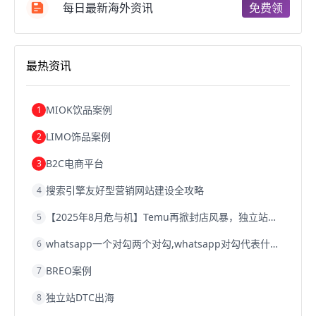
跨境电商b2b
阿里巴巴跨境电商
跨境电商erp
每日最新海外资讯
免费领
西安跨境电商
韩国跨境电商
跨境电商退税
沈阳跨境电商
跨境电商服务平台
欧洲跨境电商
跨境电商关税
跨境电商网店
跨境电商物流模式
最热资讯
跨境电商建站
跨境电商国际物流
跨境电商结算
浙江跨境电商
宁波跨境电商
跨境电商的模式
跨境电商优势
跨境电商的优势
seo运营
seo优化
seo
MIOK饮品案例
1
Shopify
独立站
whatsapp群发
LIMO饰品案例
2
B2C电商平台
3
搜索引擎友好型营销网站建设全攻略
4
【2025年8月危与机】Temu再掀封店风暴，独立站才是跨境卖家的避险通道
5
whatsapp一个对勾两个对勾,whatsapp对勾代表什么意思
6
BREO案例
7
独立站DTC出海
8