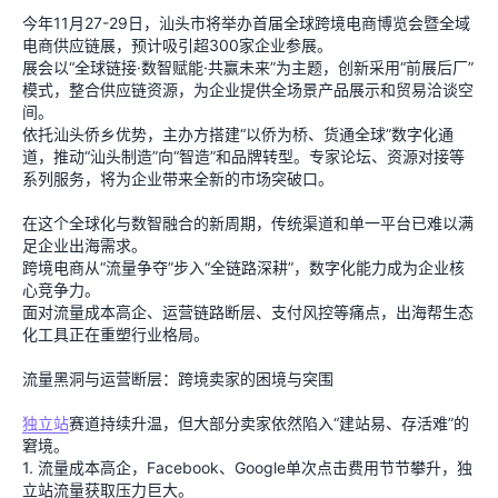
今年11月27-29日，汕头市将举办首届全球跨境电商博览会暨全域
电商供应链展，预计吸引超300家企业参展。
展会以“全球链接·数智赋能·共赢未来”为主题，创新采用“前展后厂”
模式，整合供应链资源，为企业提供全场景产品展示和贸易洽谈空
间。
依托汕头侨乡优势，主办方搭建“以侨为桥、货通全球”数字化通
道，推动“汕头制造”向“智造”和品牌转型。专家论坛、资源对接等
系列服务，将为企业带来全新的市场突破口。
在这个全球化与数智融合的新周期，传统渠道和单一平台已难以满
足企业出海需求。
跨境电商从“流量争夺”步入“全链路深耕”，数字化能力成为企业核
心竞争力。
面对流量成本高企、运营链路断层、支付风控等痛点，出海帮生态
化工具正在重塑行业格局。
流量黑洞与运营断层：跨境卖家的困境与突围
独立站
赛道持续升温，但大部分卖家依然陷入“建站易、存活难”的
窘境。
1. 流量成本高企，Facebook、Google单次点击费用节节攀升，独
立站流量获取压力巨大。