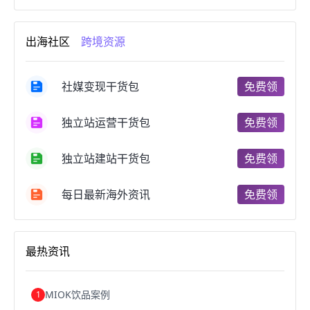
进口跨境电商
跨境电商服务
广州跨境电商
跨境电商市场
跨境电商创业
跨境电商注册
出海社区
跨境资源
跨境电商开店
跨境电商营销
跨境电商网站
跨境电商商品
个人跨境电商
跨境电商案例
国内跨境电商
跨境电商管理
跨境电商卖家
社媒变现干货包
免费领
郑州跨境电商
跨境电商趋势
广东跨境电商
跨境电商支付
阿里跨境电商
全球跨境电商
独立站运营干货包
免费领
跨境电商费用
美国跨境电商
跨境电商仓储
跨境电商推广
河南跨境电商
日本跨境电商
独立站建站干货包
免费领
天津跨境电商
东南亚跨境电商
跨境电商教程
成都跨境电商
独立站跨境电商
跨境电商独立站
跨境电商b2b
阿里巴巴跨境电商
跨境电商erp
每日最新海外资讯
免费领
西安跨境电商
韩国跨境电商
跨境电商退税
沈阳跨境电商
跨境电商服务平台
欧洲跨境电商
跨境电商关税
跨境电商网店
跨境电商物流模式
最热资讯
跨境电商建站
跨境电商国际物流
跨境电商结算
浙江跨境电商
宁波跨境电商
跨境电商的模式
跨境电商优势
跨境电商的优势
seo运营
seo优化
seo
MIOK饮品案例
1
Shopify
独立站
whatsapp群发