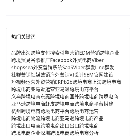
热门关键词
品牌出海
跨境支付
搜索引擎营销
EDM营销
跨境企业
跨境贸易
谷歌推广
Facebook
外贸电商
Viber
shopssea
外贸营销系统
SaaS
Viber群发
Line群发
社群营销
社媒营销
海外营销
VI设计
SEM
官网建设
短视频运营
外贸营销
ERP
b2b跨境电商
上海跨境电商
跨境电商亚马逊运营
亚马逊跨境电商平台
义乌跨境电商
东莞跨境电商
国外跨境电商
跨境电商
亚马逊跨境电商
虾皮跨境电商
跨境电商平台搭建
杭州跨境电商
跨境电商平台
跨境电商运营
跨境电商物流
跨境电商亚马逊
跨境电商产品
跨境出口电商
跨境电商出口
出口跨境电商
跨境电商企业
深圳跨境电商
跨境电商分析