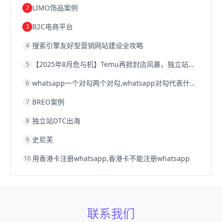
LIMO饰品案例
2
B2C电商平台
3
搜索引擎友好型营销网站建设全攻略
4
【2025年8月危与机】Temu再掀封店风暴，独立站才是跨境卖家的避险通道
5
whatsapp一个对勾两个对勾,whatsapp对勾代表什么意思
6
BREO案例
7
独立站DTC出海
8
史尼芙
9
用香港卡注册whatsapp,香港卡不能注册whatsapp
10
联系我们