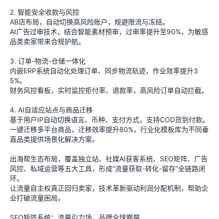
2. 智能安全收款与风控
AB店布局，自动切换高风险账户，规避限流与冻结。
AI广告过审技术，结合智能素材预审，过审率提升至90%，为敏感
品类卖家带来合规护航。
3. 订单-物流-仓储一体化
内嵌ERP系统自动化处理订单、同步物流轨迹，作业效率提升3
5%。
财务风控看板，实时监控拒付率、退款率，高风险订单自动拦截。
4. AI自适应站点与商品迁移
基于用户IP自动切换语言、币种、支付方式，支持COD货到付款。
一键迁移多平台商品，迁移效率提升80%，行业化模板库为不同垂
直品类提供场景化解决方案。
出海帮生态布局，覆盖独立站、社媒AI获客系统、SEO矩阵、广告
风控、私域运营等五大工具，形成“流量获取-转化-留存”全链路闭
环。
让流量自主权真正回归卖家，技术革新驱动利润分配机制，帮助企
业打破流量困局。
SEO矩阵系统：流量引力场，品牌全球霸屏