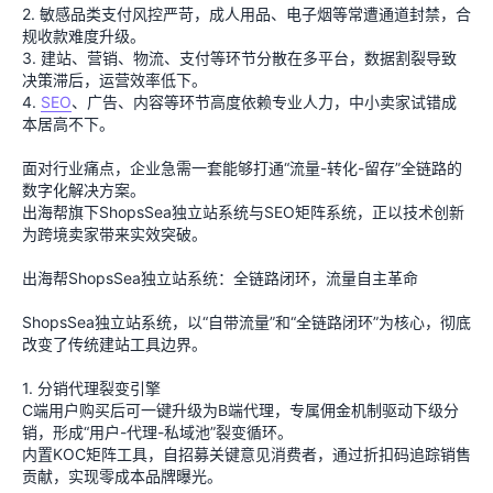
2. 敏感品类支付风控严苛，成人用品、电子烟等常遭通道封禁，合
规收款难度升级。
3. 建站、营销、物流、支付等环节分散在多平台，数据割裂导致
决策滞后，运营效率低下。
4.
SEO
、广告、内容等环节高度依赖专业人力，中小卖家试错成
本居高不下。
面对行业痛点，企业急需一套能够打通“流量-转化-留存”全链路的
数字化解决方案。
出海帮旗下ShopsSea独立站系统与SEO矩阵系统，正以技术创新
为跨境卖家带来实效突破。
出海帮ShopsSea独立站系统：全链路闭环，流量自主革命
ShopsSea独立站系统，以“自带流量”和“全链路闭环”为核心，彻底
改变了传统建站工具边界。
1. 分销代理裂变引擎
C端用户购买后可一键升级为B端代理，专属佣金机制驱动下级分
销，形成“用户-代理-私域池”裂变循环。
内置KOC矩阵工具，自招募关键意见消费者，通过折扣码追踪销售
贡献，实现零成本品牌曝光。