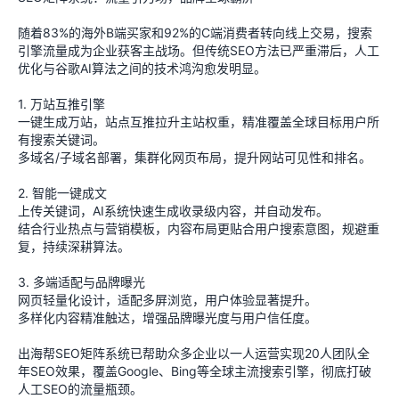
随着83%的海外B端买家和92%的C端消费者转向线上交易，搜索
引擎流量成为企业获客主战场。但传统SEO方法已严重滞后，人工
优化与谷歌AI算法之间的技术鸿沟愈发明显。
1. 万站互推引擎
一键生成万站，站点互推拉升主站权重，精准覆盖全球目标用户所
有搜索关键词。
多域名/子域名部署，集群化网页布局，提升网站可见性和排名。
2. 智能一键成文
上传关键词，AI系统快速生成收录级内容，并自动发布。
结合行业热点与营销模板，内容布局更贴合用户搜索意图，规避重
复，持续深耕算法。
3. 多端适配与品牌曝光
网页轻量化设计，适配多屏浏览，用户体验显著提升。
多样化内容精准触达，增强品牌曝光度与用户信任度。
出海帮SEO矩阵系统已帮助众多企业以一人运营实现20人团队全
年SEO效果，覆盖Google、Bing等全球主流搜索引擎，彻底打破
人工SEO的流量瓶颈。