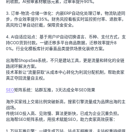
利收款。AI预审素材敏感元素，过审率提升90%。
3. 订单-物流-仓储一体化：内嵌ERP自动化处理订单，物流轨迹同
步，作业效率提升35%。财务风控看板实时监控拒付率、退款率，
高风险订单自动拦截，保障资金安全。
4. AI自适应站点：基于用户IP自动切换语言、币种、支付方式，支
持COD货到付款。一键迁移多平台商品数据，迁移效率提升8
0%。行业化模板库针对垂直品类提供场景化装修方案。
出海帮ShopsSea系统，不只是建站工具，更是流量和转化的全链
路闭环解决方案。
技术革新让“流量获取”从成本中心转化为利润分配机制，帮助卖家
真正夺回流量自主权。
SEO
矩阵系统：站群互推，3天达成全年SEO效果
海外买家线上交易比例突破新高，搜索引擎流量成为品牌出海的主
战场。
传统SEO投入高、见效慢、算法更新快，已成为企业沉重负担。
出海帮SEO矩阵系统，用技术赋能SEO，助力卖家高效获客：
1. 万站互推引擎：一键生成万站，站点互相推送，主站权重持续提