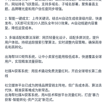
升，网站排名飞跃靠前。支持多域名、子域名部署，聚焦垂直主
题，品牌曝光度和用户信任度同步增强。
2. 智能一键成文：上传关键词，结合AI自动生成收录级内容，快速
发布，3天即可实现20人团队全年SEO效果。AI自动规避内容重
复，降低运营成本。
3. 多端适配和算法深耕：网页轻量化设计，适配多屏浏览，提升
用户体验。持续追踪搜索引擎算法，实时调整内容策略，确保高排
名和高转化。
出海帮SEO矩阵系统，让中小卖家也能用极低成本，快速覆盖全球
用户，实现精准流量获取。
社媒AI获客系统：用技术撬动免费流量红利，开启全球增长第二曲
线
社交媒体平台已成为跨境品牌营销主阵地，但广告成本高、算法迭
代快、精准获客难成为新常态。
出海帮社媒AI获客系统，用AI技术释放平台流量红利，打造“暴力
获客-智能转化-资产沉淀”新范式。