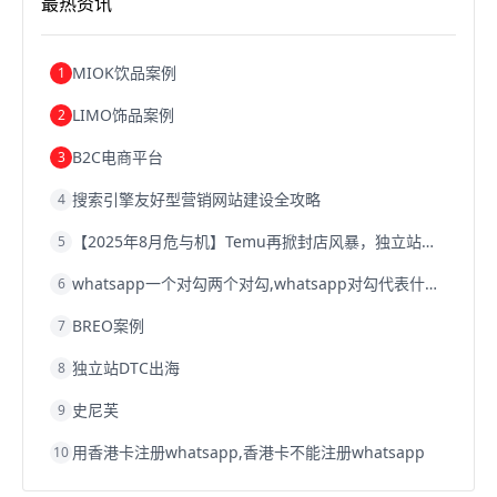
最热资讯
跨境电商建站
跨境电商国际物流
跨境电商结算
浙江跨境电商
宁波跨境电商
跨境电商的模式
跨境电商优势
跨境电商的优势
seo运营
seo优化
seo
MIOK饮品案例
1
Shopify
独立站
whatsapp群发
LIMO饰品案例
2
B2C电商平台
3
搜索引擎友好型营销网站建设全攻略
4
【2025年8月危与机】Temu再掀封店风暴，独立站才是跨境卖家的避险通道
5
whatsapp一个对勾两个对勾,whatsapp对勾代表什么意思
6
BREO案例
7
独立站DTC出海
8
史尼芙
9
用香港卡注册whatsapp,香港卡不能注册whatsapp
10