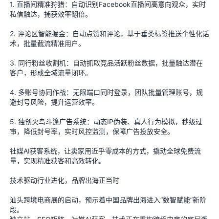
1. 直播间精准狩猎：自动识别Facebook直播间高意向观众，实时
私信触达，捕获效率翻倍。
2. 评论区智能掘金：自动点赞和评论，基于垂类标签推送个性化话
术，批量截流精准用户。
3. 同行粉丝收割机：自动抓取竞品活跃粉丝数据，批量触达潜在
客户，形成全域流量闭环。
4. 多账号协同作战：无限端口同时登录，团队批量管理账号，规
避封号风险，提升运营效率。
5. 独创火鸟斗篷广告系统：动态IP伪装、真人行为模拟，秒级过
审，降低封号率，实时风控监测，保障广告投放安全。
社媒AI获客系统，让卖家用近乎零成本的方式，撬动全球免费流
量，实现精准获客和高效转化。
技术驱动行业进化，品牌出海正当时
汕头跨境电商展的启动，预示着中国品牌出海进入“数智赋能”新阶
段。