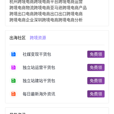
杭州跨境电商
跨境电商平台
跨境电商运营
跨境电商物流
跨境电商亚马逊
跨境电商产品
跨境出口电商
跨境电商出口
出口跨境电商
跨境电商企业
深圳跨境电商
跨境电商分析
进口跨境电商
跨境电商服务
广州跨境电商
跨境电商市场
跨境电商创业
跨境电商注册
出海社区
跨境资源
跨境电商开店
跨境电商营销
跨境电商网站
跨境电商商品
个人跨境电商
跨境电商案例
国内跨境电商
跨境电商管理
跨境电商卖家
社媒变现干货包
免费领
郑州跨境电商
跨境电商趋势
广东跨境电商
跨境电商支付
阿里跨境电商
全球跨境电商
独立站运营干货包
免费领
跨境电商费用
美国跨境电商
跨境电商仓储
跨境电商推广
河南跨境电商
日本跨境电商
独立站建站干货包
免费领
天津跨境电商
东南亚跨境电商
跨境电商教程
成都跨境电商
独立站跨境电商
跨境电商独立站
跨境电商b2b
阿里巴巴跨境电商
跨境电商erp
每日最新海外资讯
免费领
西安跨境电商
韩国跨境电商
跨境电商退税
沈阳跨境电商
跨境电商服务平台
欧洲跨境电商
跨境电商关税
跨境电商网店
跨境电商物流模式