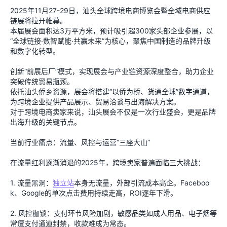
2025年11月27-29日，汕头全球跨境电商博览会暨全域电商供应
链展将拉开帷幕。
本届展会面积达3万平方米，预计吸引超300家头部企业参展，以
“全球链接·数智赋能·共赢未来”为核心，聚焦中国制造的品牌升级
和数字化转型。
创新“前展后厂”模式，实现展会与产业链资源深度整合，助力企业
突破传统贸易瓶颈。
依托汕头侨乡资源，展会将搭建“以侨为桥、货通全球”数字通道，
为跨境企业提供产品展示、贸易洽谈与出海解决方案。
对于跨境电商卖家来说，汕头展会不仅是一次行业盛会，更是品牌
出海升级的关键节点。
当前行业痛点：流量、风控与运营“三座大山”
在流量红利逐渐消退的2025年，跨境卖家普遍面临三大挑战：
1. 流量黑洞：
独立站
本身无流量，外部引流成本高企。Faceboo
k、Google的单次点击费用持续走高，ROI逐年下滑。
2. 风控枷锁：支付环节风险加剧，敏感品类如成人用品、电子烟等
常遭支付通道封禁，收款难成为常态。