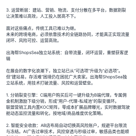
3. 运营断层：建站、营销、物流、支付分散在多平台，数据割裂
让决策难以高效，人工投入居高不下。
面对这些痛点，传统工具已难以为继。
未来的跨境电商，必须依靠技术的全链路协同，才能真正实现流量
闭环、风险可控、运营高效。
出海帮ShopsSea独立站系统：自带流量，闭环运营，重塑获客逻
辑
在展会的数字化浪潮下，独立站已从“可选项”升级为“必选项”。
但“建站易，存活难”困境仍在困扰广大卖家。出海帮ShopsSea独
立站系统，用技术打破流量、风控和运营壁垒。
1. 分销裂变引擎：C端用户购买后可一键升级为B端代理，专属佣
金机制激励下级分销，形成“用户-代理-私域池”的裂变循环。
联盟营销工具内置KOC矩阵，零成本扩展品牌曝光，实时数据驾驶
舱动态监控流量和转化，按地域/商品维度优化策略。
2. 智能安全收款：AB店布局自动切换高风险账户，规避平台限流
与冻结。AI广告过审技术，风控穿透与秒级过审，敏感品类也能顺