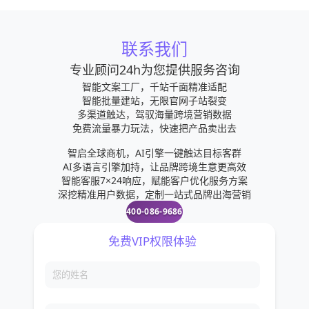
联系我们
专业顾问24h为您提供服务咨询
智能文案工厂，千站千面精准适配
智能批量建站，无限官网子站裂变
多渠道触达，驾驭海量跨境营销数据
免费流量暴力玩法，快速把产品卖出去
智启全球商机，AI引擎一键触达目标客群
AI多语言引擎加持，让品牌跨境生意更高效
智能客服7×24响应，赋能客户优化服务方案
深挖精准用户数据，定制一站式品牌出海营销
400-086-9686