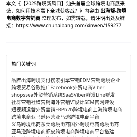
本文《
【2025跨境新风口】汕头首届全球跨境电商展来
袭，如何用技术赢下全域获客战？
》内容由
出海帮-跨境
电商数字营销商
整理发布，如需转载，请注明出处及链
接：
https://www.chuhaibang.com/xinwen/159277
热门关键词
品牌出海
跨境支付
搜索引擎营销
EDM营销
跨境企业
跨境贸易
谷歌推广
Facebook
外贸电商
Viber
shopssea
外贸营销系统
SaaS
Viber群发
Line群发
社群营销
社媒营销
海外营销
VI设计
SEM
官网建设
短视频运营
外贸营销
ERP
b2b跨境电商
上海跨境电商
跨境电商亚马逊运营
亚马逊跨境电商平台
义乌跨境电商
东莞跨境电商
国外跨境电商
跨境电商
亚马逊跨境电商
虾皮跨境电商
跨境电商平台搭建