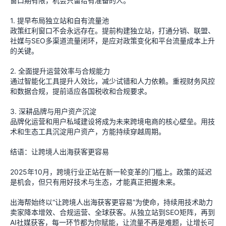
窗口期有限，机会只留给有准备的人。
1. 提早布局独立站和自有流量池
政策红利窗口不会永远存在。提前构建独立站，打通分销、联盟、
社媒与SEO多渠道流量闭环，是应对政策变化和平台流量成本上升
的关键。
2. 全面提升运营效率与合规能力
通过智能化工具提升人效比，减少试错和人力依赖。重视财务风控
和数据合规，提前适应各国税收和合规要求。
3. 深耕品牌与用户资产沉淀
品牌化运营和用户私域建设将成为未来跨境电商的核心壁垒。用技
术和生态工具沉淀用户资产，方能持续穿越周期。
结语：让跨境人出海获客更容易
2025年10月，跨境行业正站在新一轮变革的门槛上。政策的延迟
是机会，但只有用好技术与生态，才能真正把握未来。
出海帮始终以“让跨境人出海获客更容易”为使命，持续用技术助力
卖家降本增效、合规运营、全球获客。从独立站到SEO矩阵，再到
AI社媒获客，每一环节都为你赋能，让流量不再是难题，让增长可