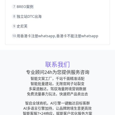
BREO案例
7
独立站DTC出海
8
史尼芙
9
用香港卡注册whatsapp,香港卡不能注册whatsapp
10
联系我们
专业顾问24h为您提供服务咨询
智能文案工厂，千站千面精准适配
智能批量建站，无限官网子站裂变
多渠道触达，驾驭海量跨境营销数据
免费流量暴力玩法，快速把产品卖出去
智启全球商机，AI引擎一键触达目标客群
AI多语言引擎加持，让品牌跨境生意更高效
智能客服7×24响应，赋能客户优化服务方案