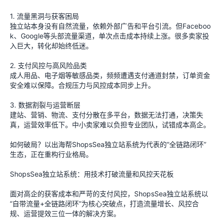
1. 流量黑洞与获客困局
独立站本身没有自然流量，依赖外部广告和平台引流。但Faceboo
k、Google等头部流量渠道，单次点击成本持续上涨。很多卖家投
入巨大，转化却始终低迷。
2. 支付风控与高风险品类
成人用品、电子烟等敏感品类，频频遭遇支付通道封禁，订单资金
安全难以保障。合规压力与风控成本同步上升。
3. 数据割裂与运营断层
建站、营销、物流、支付分散在多平台，数据无法打通，决策失
真，运营效率低下。中小卖家难以负担专业团队，试错成本高企。
如何破局？以出海帮ShopsSea独立站系统为代表的“全链路闭环”
生态，正在重构行业格局。
ShopsSea独立站系统：用技术打破流量和风控天花板
面对高企的获客成本和严苛的支付风控，ShopsSea独立站系统以
“自带流量+全链路闭环”为核心突破点，打造流量增长、风控合
规、运营提效三位一体的解决方案。