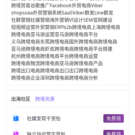
跨境贸易
谷歌推广
Facebook
外贸电商
Viber
shopssea
外贸营销系统
SaaS
Viber群发
Line群发
社群营销
社媒营销
海外营销
VI设计
SEM
官网建设
短视频运营
外贸营销
ERP
b2b跨境电商
上海跨境电商
跨境电商亚马逊运营
亚马逊跨境电商平台
义乌跨境电商
东莞跨境电商
国外跨境电商
跨境电商
亚马逊跨境电商
虾皮跨境电商
跨境电商平台搭建
杭州跨境电商
跨境电商平台
跨境电商运营
跨境电商物流
跨境电商亚马逊
跨境电商产品
跨境出口电商
跨境电商出口
出口跨境电商
跨境电商企业
深圳跨境电商
跨境电商分析
进口跨境电商
跨境电商服务
广州跨境电商
跨境电商市场
跨境电商创业
跨境电商注册
出海社区
跨境资源
跨境电商开店
跨境电商营销
跨境电商网站
跨境电商商品
个人跨境电商
跨境电商案例
国内跨境电商
跨境电商管理
跨境电商卖家
社媒变现干货包
免费领
郑州跨境电商
跨境电商趋势
广东跨境电商
跨境电商支付
阿里跨境电商
全球跨境电商
独立站运营干货包
免费领