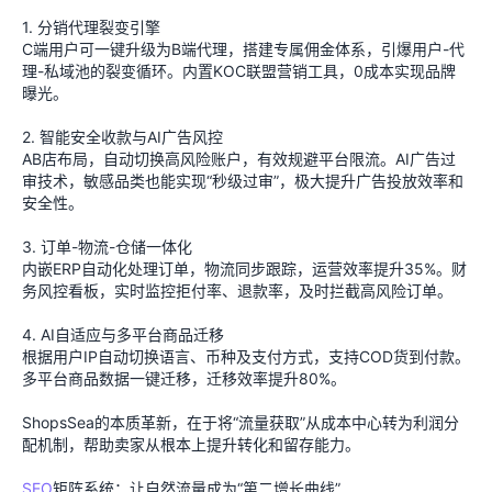
1. 分销代理裂变引擎
C端用户可一键升级为B端代理，搭建专属佣金体系，引爆用户-代
理-私域池的裂变循环。内置KOC联盟营销工具，0成本实现品牌
曝光。
2. 智能安全收款与AI广告风控
AB店布局，自动切换高风险账户，有效规避平台限流。AI广告过
审技术，敏感品类也能实现“秒级过审”，极大提升广告投放效率和
安全性。
3. 订单-物流-仓储一体化
内嵌ERP自动化处理订单，物流同步跟踪，运营效率提升35%。财
务风控看板，实时监控拒付率、退款率，及时拦截高风险订单。
4. AI自适应与多平台商品迁移
根据用户IP自动切换语言、币种及支付方式，支持COD货到付款。
多平台商品数据一键迁移，迁移效率提升80%。
ShopsSea的本质革新，在于将“流量获取”从成本中心转为利润分
配机制，帮助卖家从根本上提升转化和留存能力。
SEO
矩阵系统：让自然流量成为“第二增长曲线”