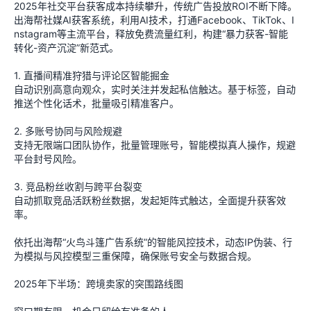
2025年社交平台获客成本持续攀升，传统广告投放ROI不断下降。
出海帮社媒AI获客系统，利用AI技术，打通Facebook、TikTok、I
nstagram等主流平台，释放免费流量红利，构建“暴力获客-智能
转化-资产沉淀”新范式。
1. 直播间精准狩猎与评论区智能掘金
自动识别高意向观众，实时关注并发起私信触达。基于标签，自动
推送个性化话术，批量吸引精准客户。
2. 多账号协同与风险规避
支持无限端口团队协作，批量管理账号，智能模拟真人操作，规避
平台封号风险。
3. 竞品粉丝收割与跨平台裂变
自动抓取竞品活跃粉丝数据，发起矩阵式触达，全面提升获客效
率。
依托出海帮“火鸟斗篷广告系统”的智能风控技术，动态IP伪装、行
为模拟与风控模型三重保障，确保账号安全与数据合规。
2025年下半场：跨境卖家的突围路线图