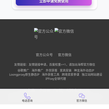
您的姓名
您的电话
公司名称
官方公众号
官方微信
需求描述
友情链接：友情链接申请，百度权重>=1，请加出海帮官方微信
谷歌推广
海外推广
外贸获客
家具安装
神龙海外动态IP
Loongproxy原生静态IP
海外获客工具
跨境卖家参谋
独立站网站建设
IPFoxy全球代理
请确保您填写的联系方式无误，以便我们第一时间联系到
公司名称：
中巨量（深圳）科技有限公司
立即申请免费使用
备案信息：
粤ICP备2022150197号-13
隐私政策
网站地图
电话咨询
官方微信