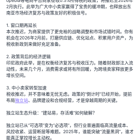
opedia等电商平台商家征收0.5%所得税的政策，将推迟至2026年
2月执行。此举为广大中小卖家赢得了宝贵的缓冲期，也释放出东
南亚市场经济复苏与政策友好的积极信号。
1. 窗口期再延长
本次推迟，为商家提供了更充裕的战略调整和市场试错时间。你有
机会在2026年2月前，打磨供应链、优化站点、积累用户资产，为
税收新政到来做好充足准备。
2. 政策背后的经济逻辑
印尼政府此举，是在权衡经济复苏与税收压力。随着财政部注入流
动性，未来几个月，消费需求或将有所回暖，为跨境卖家释放更多
增长空间。
3. 中小卖家转型加速
税收推迟，并不意味着无忧无虑。政策的“倒计时”已经开始，提前
布局
独立站
、品牌建设和合规经营，才是穿越周期的关键。
独立站生态升级：“建站易，存活难”如何破解？
独立站已从“可选项”变为“必选项”，但行业普遍面临高流量成本、
风控收紧、运营断层等难题。2025年，谁能突破“流量黑洞”，谁才
能真正掌控增长主动权。