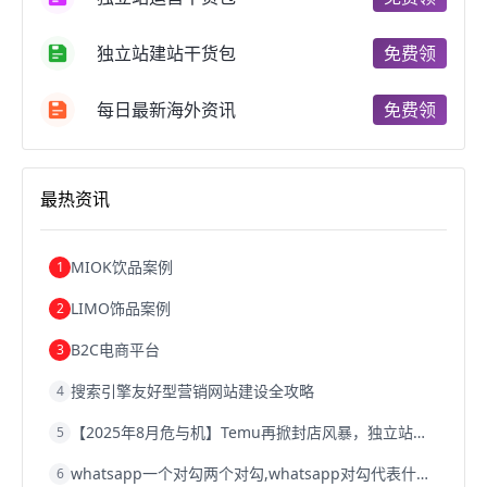
跨境电商费用
美国跨境电商
跨境电商仓储
跨境电商推广
河南跨境电商
日本跨境电商
独立站建站干货包
免费领
天津跨境电商
东南亚跨境电商
跨境电商教程
成都跨境电商
独立站跨境电商
跨境电商独立站
跨境电商b2b
阿里巴巴跨境电商
跨境电商erp
每日最新海外资讯
免费领
西安跨境电商
韩国跨境电商
跨境电商退税
沈阳跨境电商
跨境电商服务平台
欧洲跨境电商
跨境电商关税
跨境电商网店
跨境电商物流模式
最热资讯
跨境电商建站
跨境电商国际物流
跨境电商结算
浙江跨境电商
宁波跨境电商
跨境电商的模式
跨境电商优势
跨境电商的优势
seo运营
seo优化
seo
MIOK饮品案例
1
Shopify
独立站
whatsapp群发
LIMO饰品案例
2
B2C电商平台
3
搜索引擎友好型营销网站建设全攻略
4
【2025年8月危与机】Temu再掀封店风暴，独立站才是跨境卖家的避险通道
5
whatsapp一个对勾两个对勾,whatsapp对勾代表什么意思
6