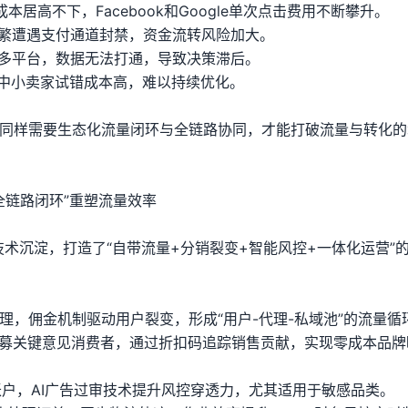
本居高不下，Facebook和Google单次点击费用不断攀升。
频繁遭遇支付通道封禁，资金流转风险加大。
在多平台，数据无法打通，导致决策滞后。
队，中小卖家试错成本高，难以持续优化。
卖家同样需要生态化流量闭环与全链路协同，才能打破流量与转化
+全链路闭环”重塑流量效率
贸技术沉淀，打造了“自带流量+分销裂变+智能风控+一体化运营”
代理，佣金机制驱动用户裂变，形成“用户-代理-私域池”的流量循
动招募关键意见消费者，通过折扣码追踪销售贡献，实现零成本品牌
险账户，AI广告过审技术提升风控穿透力，尤其适用于敏感品类。