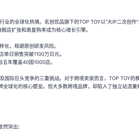
行业的全球化热情。名创优品旗下的TOP TOY以“大IP二次创作
，旗舰店扩张和高复购率成为核心增长引擎。
品多样化，规避原创研发风险。
店单日销售突破1100万日元。
标五年覆盖40国1000店。
流及国际巨头竞争的三重挑战。对于跨境卖家而言，TOP TOY的
牌全球化的核心壁垒。但大多数跨境品牌，却陷入了独立站流量
依然突出：