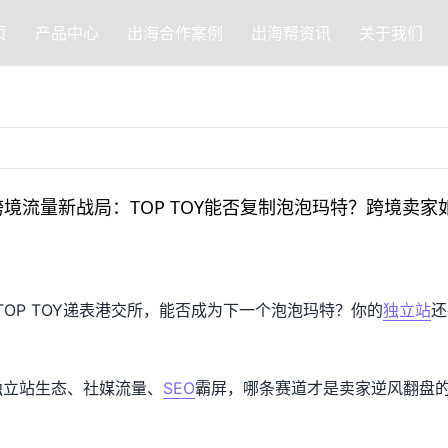
页
产品中心
出海合作案例
出海帮资讯
关于我们
跨境流量新战局：TOP TOY能否复制泡泡玛特？跨境卖家
OP TOY递表港交所，能否成为下一个泡泡玛特？你的
独立站
还
独立站生态、社媒流量、
SEO
霸屏，哪条赛道才是卖家逆风翻盘