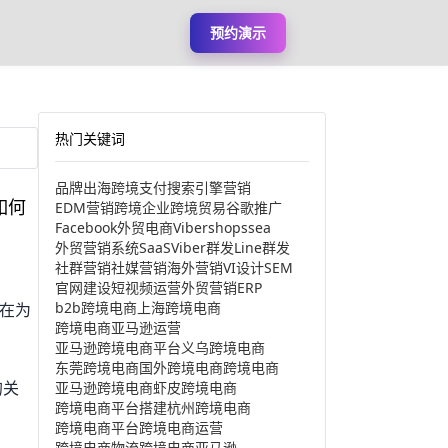
预约演示
热门关键词
品牌出海
跨境支付
搜索引擎营销
如何
EDM营销
跨境企业
跨境贸易
谷歌推广
Facebook
外贸电商
Viber
shopssea
外贸营销系统
SaaS
Viber群发
Line群发
社群营销
社媒营销
海外营销
VI设计
SEM
官网建设
短视频运营
外贸营销
ERP
b2b跨境电商
上海跨境电商
在为
跨境电商亚马逊运营
亚马逊跨境电商平台
义乌跨境电商
东莞跨境电商
国外跨境电商
跨境电商
的关
亚马逊跨境电商
虾皮跨境电商
跨境电商平台搭建
杭州跨境电商
跨境电商平台
跨境电商运营
跨境电商物流
跨境电商亚马逊