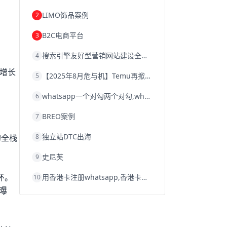
韩国跨境电商
跨境电商退税
LIMO饰品案例
2
沈阳跨境电商
跨境电商服务平台
欧洲跨境电商
跨境电商关税
B2C电商平台
3
跨境电商网店
跨境电商物流模式
跨境电商建站
跨境电商国际物流
搜索引擎友好型营销网站建设全攻略
4
跨境电商结算
浙江跨境电商
宁波跨境电商
跨境电商的模式
的增长
【2025年8月危与机】Temu再掀封店风暴，独立站才是跨境卖家的避险通道
5
跨境电商优势
跨境电商的优势
seo运营
seo优化
seo
Shopify
独立站
whatsapp一个对勾两个对勾,whatsapp对勾代表什么意思
6
whatsapp群发
BREO案例
7
独立站DTC出海
8
的全栈
史尼芙
9
环。
用香港卡注册whatsapp,香港卡不能注册whatsapp
10
曝