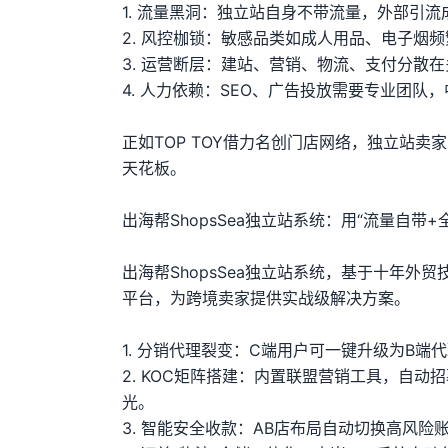
1. 流量黑洞：独立站自身不带流量，外部引流成
2. 风控枷锁：敏感品类如成人用品、电子烟
3. 运营断层：建站、营销、物流、支付分散
4. 人力依赖：SEO、广告投放需要专业团
正如TOP TOY借力名创门店网络，独立站
天花板。
出海帮ShopsSea独立站系统：用“流量自带
出海帮ShopsSea独立站系统，基于十年外
平台，为跨境卖家提供实战级解决方案。
1. 分销代理裂变：C端用户可一键升级为B端
2. KOC矩阵搭建：内置联盟营销工具，自
光。
3. 智能安全收款：AB店布局自动切换高风