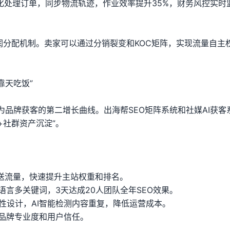
自动化处理订单，同步物流轨迹，作业效率提升35%，财务风控实时
润分配机制。卖家可以通过分销裂变和KOC矩阵，实现流量自主
靠天吃饭”
为品牌获客的第二增长曲线。出海帮SEO矩阵系统和社媒AI获客
+社群资产沉淀”。
推送流量，快速提升主站权重和排名。
多语言多关键词，3天达成20人团队全年SEO效果。
弹性设计，AI智能检测内容重复，降低运营成本。
升品牌专业度和用户信任。