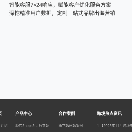
智能客服7×24响应，赋能客户优化服务方案
深挖精准用户数据，定制一站式品牌出海营销
页
产品中心
合作案例
跨境热点资讯
司介绍
顺店ShopsSea独立站
独立站建站案例
1 【2025年11月跨
变局】eBay店铺升级