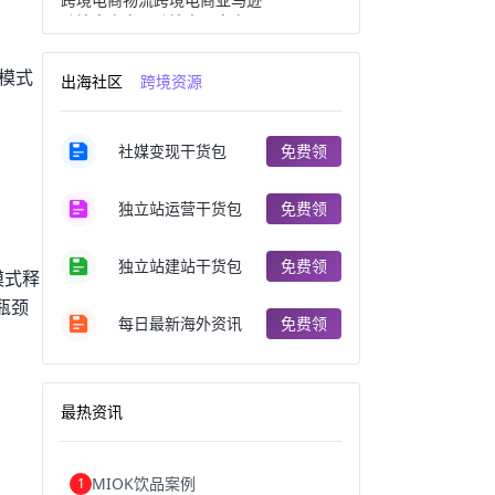
跨境电商产品
跨境出口电商
跨境电商出口
出口跨境电商
跨境电商企业
深圳跨境电商
”模式
出海社区
跨境资源
跨境电商分析
进口跨境电商
跨境电商服务
广州跨境电商
跨境电商市场
跨境电商创业
社媒变现干货包
免费领
跨境电商注册
跨境电商开店
跨境电商营销
跨境电商网站
跨境电商商品
个人跨境电商
独立站运营干货包
免费领
跨境电商案例
国内跨境电商
跨境电商管理
跨境电商卖家
郑州跨境电商
跨境电商趋势
独立站建站干货包
免费领
模式释
广东跨境电商
跨境电商支付
瓶颈
阿里跨境电商
全球跨境电商
每日最新海外资讯
免费领
跨境电商费用
美国跨境电商
跨境电商仓储
跨境电商推广
河南跨境电商
日本跨境电商
天津跨境电商
东南亚跨境电商
最热资讯
跨境电商教程
成都跨境电商
独立站跨境电商
跨境电商独立站
跨境电商b2b
阿里巴巴跨境电商
MIOK饮品案例
1
跨境电商erp
西安跨境电商