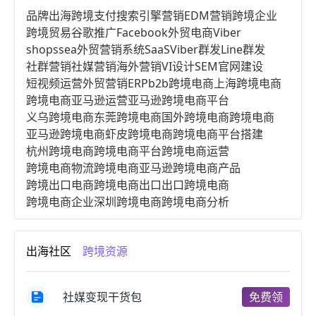
品牌出海
跨境支付
搜索引擎营销
EDM营销
跨境企业
跨境贸易
谷歌推广
Facebook
外贸电商
Viber
shopssea
外贸营销系统
SaaS
Viber群发
Line群发
社群营销
社媒营销
海外营销
VI设计
SEM
官网建设
短视频运营
外贸营销
ERP
b2b跨境电商
上海跨境电商
跨境电商亚马逊运营
亚马逊跨境电商平台
义乌跨境电商
东莞跨境电商
国外跨境电商
跨境电商
亚马逊跨境电商
虾皮跨境电商
跨境电商平台搭建
杭州跨境电商
跨境电商平台
跨境电商运营
跨境电商物流
跨境电商亚马逊
跨境电商产品
跨境出口电商
跨境电商出口
出口跨境电商
跨境电商企业
深圳跨境电商
跨境电商分析
进口跨境电商
跨境电商服务
广州跨境电商
跨境电商市场
跨境电商创业
跨境电商注册
出海社区
跨境资源
跨境电商开店
跨境电商营销
跨境电商网站
跨境电商商品
个人跨境电商
跨境电商案例
国内跨境电商
跨境电商管理
跨境电商卖家
社媒变现干货包
免费领
郑州跨境电商
跨境电商趋势
广东跨境电商