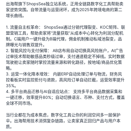
出海帮旗下ShopsSea独立站系统，正用全链路数字化工具帮助卖
家逆势突围。自带流量与运营闭环，成为2025年跨境电商的第二
增长曲线。
1. 流量自主权革命： ShopsSea通过分销代理裂变、KOC矩阵、联
盟营销工具，帮助卖家将“流量获取”从成本中心转化为利润分配机
制。C端用户一键升级为B端代理，佣金机制推动私域池裂变，品
牌曝光与销售双提升。
2. 智能风控与支付保障： AB店布局自动切换高风险账户，AI广告
过审技术帮助敏感品类秒级过审，支付通道稳定不掉线。实时数据
驾驶舱让卖家随时掌控流量来源和转化路径，按地域/商品优化策
略。
3. 运营一体化降本增效： 内嵌ERP自动处理订单与物流，财务风
控看板实时监控拒付与退款，高风险订单自动拦截，运营效率提升
35%。
4. 多平台商品迁移与AI自适应站点： 支持多平台商品数据采集和
一键迁移，效率提升80%；自动切换语言、币种、支付方式，覆盖
全球不同市场。
当行业都在为成本焦虑，数字化工具让你的利润空间多一层保护
伞。出海帮用技术消弭复杂链路，让卖家真正回归产品与用户本
质。