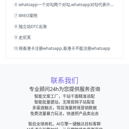
whatsapp一个对勾两个对勾,whatsapp对勾代表什么意思
6
BREO案例
7
独立站DTC出海
8
史尼芙
9
用香港卡注册whatsapp,香港卡不能注册whatsapp
10
联系我们
专业顾问24h为您提供服务咨询
智能文案工厂，千站千面精准适配
智能批量建站，无限官网子站裂变
多渠道触达，驾驭海量跨境营销数据
免费流量暴力玩法，快速把产品卖出去
智启全球商机，AI引擎一键触达目标客群