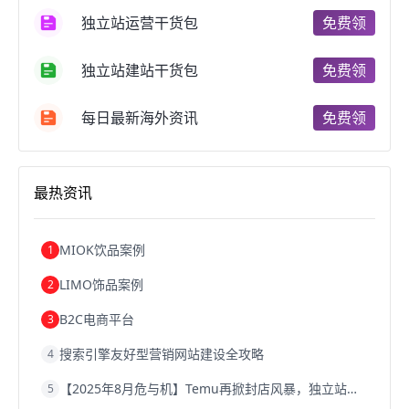
跨境电商支付
阿里跨境电商
全球跨境电商
独立站运营干货包
免费领
跨境电商费用
美国跨境电商
跨境电商仓储
跨境电商推广
河南跨境电商
日本跨境电商
独立站建站干货包
免费领
天津跨境电商
东南亚跨境电商
跨境电商教程
成都跨境电商
独立站跨境电商
跨境电商独立站
跨境电商b2b
阿里巴巴跨境电商
跨境电商erp
每日最新海外资讯
免费领
西安跨境电商
韩国跨境电商
跨境电商退税
沈阳跨境电商
跨境电商服务平台
欧洲跨境电商
跨境电商关税
跨境电商网店
跨境电商物流模式
最热资讯
跨境电商建站
跨境电商国际物流
跨境电商结算
浙江跨境电商
宁波跨境电商
跨境电商的模式
跨境电商优势
跨境电商的优势
seo运营
seo优化
seo
MIOK饮品案例
1
Shopify
独立站
whatsapp群发
LIMO饰品案例
2
B2C电商平台
3
搜索引擎友好型营销网站建设全攻略
4
【2025年8月危与机】Temu再掀封店风暴，独立站才是跨境卖家的避险通道
5