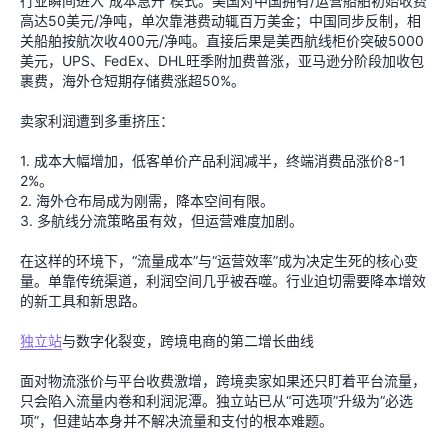
行业瞬间进入“成本急升”模式。美国对中国拥有/运营船舶初始收费
高达50美元/净吨，单次靠港费动辄百万美金；中国同步反制，相
关船舶按航次收400元/净吨。直接后果是美西航线柜价突破5000
美元，UPS、FedEx、DHL旺季附加费普涨，亚马逊分阶段加收包
裹费，海外仓短期存储费涨超50%。
卖家利润遭到多重挤压：
1. 成本大幅增加，低客单价产品利润减半，终端消费品涨价8-1
2%。
2. 海外仓布局成为刚需，降本空间有限。
3. 多航线分流策略虽有效，但运营难度加剧。
在这样的环境下，“流量成本”与“运营效率”成为决定生死的核心变
量。单靠传统渠道，利润空间几乎被吞噬。行业迫切需要降本增效
的新工具和新思路。
独立站
与数字化裂变，跨境电商的第二增长曲线
面对物流涨价与平台收费激增，跨境卖家如果还只盯着平台流量，
只会陷入流量内卷和利润泥潭。独立站已从“可选项”升级为“必选
项”，但建站本身并不解决流量和支付的根本难题。