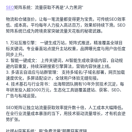
SEO
矩阵系统：流量获取不再是“人力黑洞”
物流和仓储涨价，让每一笔流量都变得更为宝贵。可传统SEO效率
低、成本高，平均每年人力投入高达百万，效果却持续下滑。SEO
矩阵系统已成为跨境卖家突破流量天花板的秘密武器。
1. 万站互推引擎： 一键生成万站，矩阵式推送，精准覆盖全球目
标关键词。专业垂直站点提升主站权重，品牌曝光度与用户信任度
同步上升。
2. 智能一键成文： 上传关键词，AI智能生成收录级内容，自动规
避内容重复，持续深耕搜索引擎算法，营销内容快速上线。
3. 多语言自适应与站群管理： 支持多域名/子域名部署，网页加载
速度优化，多屏适配设计，全球用户体验无缝衔接。
4. 技术基石与行业背书： 出海帮团队拥有10年外贸技术沉淀，每
年研发投入超3000万元，生态化工具链覆盖建站、获客、SEO、
广告与私域运营。
SEO矩阵让独立站流量获取效率提升数十倍，人工成本大幅降低。
在全行业流量成本暴涨的当下，用技术驱动流量增长，才有机会逆
势扩张。
社媒AI获客系统：用“免费流量”颠覆获客逻辑