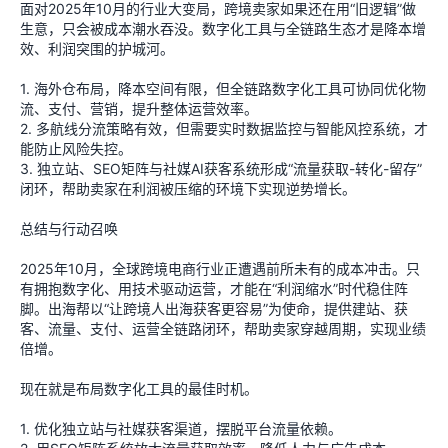
面对2025年10月的行业大变局，跨境卖家如果还在用“旧逻辑”做
生意，只会被成本潮水吞没。数字化工具与全链路生态才是降本增
效、利润突围的护城河。
1. 海外仓布局，降本空间有限，但全链路数字化工具可协同优化物
流、支付、营销，提升整体运营效率。
2. 多航线分流策略有效，但需要实时数据监控与智能风控系统，才
能防止风险失控。
3. 独立站、SEO矩阵与社媒AI获客系统形成“流量获取-转化-留存”
闭环，帮助卖家在利润被压缩的环境下实现逆势增长。
总结与行动召唤
2025年10月，全球跨境电商行业正遭遇前所未有的成本冲击。只
有拥抱数字化、用技术驱动运营，才能在“利润缩水”时代稳住阵
脚。出海帮以“让跨境人出海获客更容易”为使命，提供建站、获
客、流量、支付、运营全链路闭环，帮助卖家穿越周期，实现业绩
倍增。
现在就是布局数字化工具的最佳时机。
1. 优化独立站与社媒获客渠道，摆脱平台流量依赖。