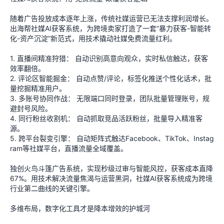
随着广告投放成本逐年上涨，传统社媒运营已无法支撑利润增长。
出海帮社媒AI获客系统，为跨境卖家打造了一套“暴力获客-智能转
化-资产沉淀”新范式，用技术撬动社媒免费流量红利。
1. 直播间精准狩猎： 自动识别高意向观众，实时私信触达，获客
效率翻倍。
2. 评论区智能掘金： 自动点赞/评论，标签化推送个性化话术，批
量挖掘精准用户。
3. 多账号协同作战： 无限端口同时登录，团队批量管理账号，规
避封号风险。
4. 同行粉丝收割机： 自动抓取竞品活跃粉丝，批量导入精准客
源。
5. 跨平台裂变引擎： 自动矩阵式触达Facebook、TikTok、Instag
ram等社媒平台，直播流量全域覆盖。
独创火鸟斗篷广告系统，实现秒级过审与智能风控，获客成本直降
67%。用技术解决流量焦渴与运营黑洞，社媒AI获客系统成为跨境
行业第二曲线的关键引擎。
多维布局，数字化工具才是降本增效的护城河