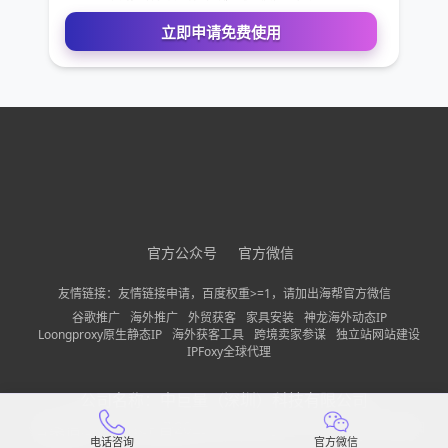
您的姓名
您的电话
公司名称
需求描述
官方公众号
官方微信
友情链接：友情链接申请，百度权重>=1，请加出海帮官方微信
谷歌推广
海外推广
外贸获客
家具安装
神龙海外动态IP
请确保您填写的联系方式无误，以便我们第一时间联系到
Loongproxy原生静态IP
海外获客工具
跨境卖家参谋
独立站网站建设
IPFoxy全球代理
立即申请免费使用
公司名称：
中巨量（深圳）科技有限公司
备案信息：
粤ICP备2022150197号-13
隐私政策
网站地图
电话咨询
官方微信