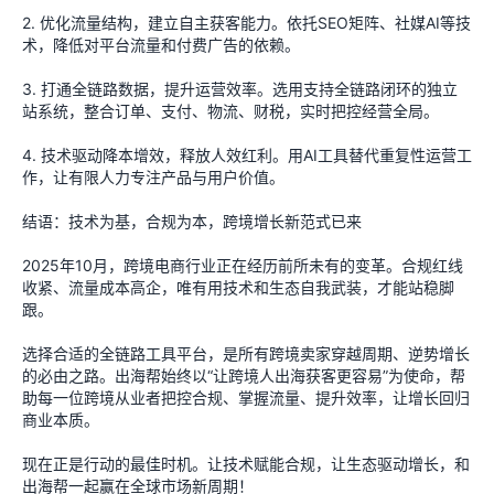
2. 优化流量结构，建立自主获客能力。依托SEO矩阵、社媒AI等技
术，降低对平台流量和付费广告的依赖。
3. 打通全链路数据，提升运营效率。选用支持全链路闭环的独立
站系统，整合订单、支付、物流、财税，实时把控经营全局。
4. 技术驱动降本增效，释放人效红利。用AI工具替代重复性运营工
作，让有限人力专注产品与用户价值。
结语：技术为基，合规为本，跨境增长新范式已来
2025年10月，跨境电商行业正在经历前所未有的变革。合规红线
收紧、流量成本高企，唯有用技术和生态自我武装，才能站稳脚
跟。
选择合适的全链路工具平台，是所有跨境卖家穿越周期、逆势增长
的必由之路。出海帮始终以“让跨境人出海获客更容易”为使命，帮
助每一位跨境从业者把控合规、掌握流量、提升效率，让增长回归
商业本质。
现在正是行动的最佳时机。让技术赋能合规，让生态驱动增长，和
出海帮一起赢在全球市场新周期！