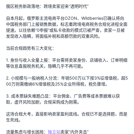
俄区税务新政落地：跨境卖家迎来“透明时代”
自本月起，俄罗斯主流电商平台OZON、Wildberries已确认将向
中国税务部门上报销售数据，标志着跨境电商税务合规化进程全面
提速。以往依赖“0申报”或私卡收款的模式已被严查，卖家一旦被
发现收入隐瞒，将面临补税和高额罚款的双重风险。
当前合规趋势有三大变化：
1. 身份与收入全量上报：平台需将卖家身份、店铺收入、订单明细
等信息直报税务机关，隐瞒几乎不再可能。
2. 小规模与一般纳税人分流：年销500万以下按3%征增值税，超5
00万则需缴纳6%增值税及25%企业所得税，税负骤增。
3. 成本票缺失难题凸显：平台佣金、广告费等成本票据难以获
取，虚开风险加剧，合规采购成为刚需。
这场合规大考，直接影响卖家盈利底线。合规已不是选择题，而是
生死线。
流量焦虑与增长困局：
独立站
卖家“内外夹击”