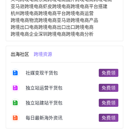
亚马逊跨境电商
虾皮跨境电商
跨境电商平台搭建
杭州跨境电商
跨境电商平台
跨境电商运营
跨境电商物流
跨境电商亚马逊
跨境电商产品
跨境出口电商
跨境电商出口
出口跨境电商
跨境电商企业
深圳跨境电商
跨境电商分析
进口跨境电商
跨境电商服务
广州跨境电商
跨境电商市场
跨境电商创业
跨境电商注册
出海社区
跨境资源
跨境电商开店
跨境电商营销
跨境电商网站
跨境电商商品
个人跨境电商
跨境电商案例
国内跨境电商
跨境电商管理
跨境电商卖家
社媒变现干货包
免费领
郑州跨境电商
跨境电商趋势
广东跨境电商
跨境电商支付
阿里跨境电商
全球跨境电商
独立站运营干货包
免费领
跨境电商费用
美国跨境电商
跨境电商仓储
跨境电商推广
河南跨境电商
日本跨境电商
独立站建站干货包
免费领
天津跨境电商
东南亚跨境电商
跨境电商教程
成都跨境电商
独立站跨境电商
跨境电商独立站
跨境电商b2b
阿里巴巴跨境电商
跨境电商erp
每日最新海外资讯
免费领
西安跨境电商
韩国跨境电商
跨境电商退税