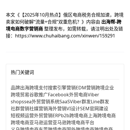
本文《
【2025年10月热点】俄区电商税务合规加速，跨境
卖家如何破解“流量+合规”双重危机？
》内容由
出海帮-跨
境电商数字营销商
整理发布，如需转载，请注明出处及链
接：
https://www.chuhaibang.com/xinwen/159291
热门关键词
品牌出海
跨境支付
搜索引擎营销
EDM营销
跨境企业
跨境贸易
谷歌推广
Facebook
外贸电商
Viber
shopssea
外贸营销系统
SaaS
Viber群发
Line群发
社群营销
社媒营销
海外营销
VI设计
SEM
官网建设
短视频运营
外贸营销
ERP
b2b跨境电商
上海跨境电商
跨境电商亚马逊运营
亚马逊跨境电商平台
义乌跨境电商
东莞跨境电商
国外跨境电商
跨境电商