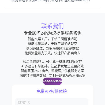
联系我们
专业顾问24h为您提供服务咨询
智能文案工厂，千站千面精准适配
智能批量建站，无限官网子站裂变
多渠道触达，驾驭海量跨境营销数据
免费流量暴力玩法，快速把产品卖出去
智启全球商机，AI引擎一键触达目标客群
AI多语言引擎加持，让品牌跨境生意更高效
智能客服7×24响应，赋能客户优化服务方案
深挖精准用户数据，定制一站式品牌出海营销
400-086-9686