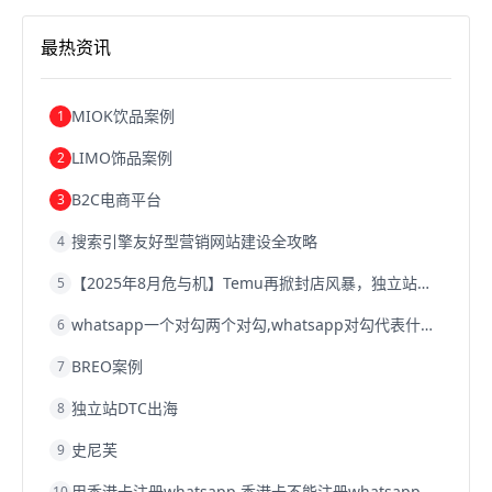
沈阳跨境电商
跨境电商服务平台
欧洲跨境电商
跨境电商关税
跨境电商网店
跨境电商物流模式
最热资讯
跨境电商建站
跨境电商国际物流
跨境电商结算
浙江跨境电商
宁波跨境电商
跨境电商的模式
跨境电商优势
跨境电商的优势
seo运营
seo优化
seo
MIOK饮品案例
1
Shopify
独立站
whatsapp群发
LIMO饰品案例
2
B2C电商平台
3
搜索引擎友好型营销网站建设全攻略
4
【2025年8月危与机】Temu再掀封店风暴，独立站才是跨境卖家的避险通道
5
whatsapp一个对勾两个对勾,whatsapp对勾代表什么意思
6
BREO案例
7
独立站DTC出海
8
史尼芙
9
用香港卡注册whatsapp,香港卡不能注册whatsapp
10