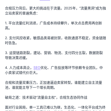
合规压力背后，更大的挑战在于流量。2025年，“流量黑洞”成为独
立站卖家的普遍焦虑：
1. 平台流量红利消退，广告成本持续攀升，单次点击费用再创新
高。
2. 支付风控收紧，敏感品类易被封禁，收款通道不稳定，资金链随
时告急。
3. 运营链路割裂，建站、营销、物流、支付四分五裂，数据割裂
导致决策迟缓。
4. 人力成本高企，
SEO
优化、广告投放等环节依赖专业团队，中
小卖家试错代价巨大。
合规和流量双重压力，正加速逼迫卖家转型。谁能建立自主流量
池，谁就能主导下一个增长周期。
破局之道：技术驱动“流量自主权”，合规生态协同作战
面对行业困局，单一工具已难以为继，生态化、一体化平台成为终