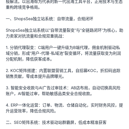
极解法。以出海帮为代表的新一代出海工具平台，正用技术与生态
重构跨境竞争格局。
一、ShopsSea独立站系统：自带流量，合规闭环
ShopsSea独立站系统以“自带流量裂变”与“全链路闭环”为核心，助
力卖家对抗流量和合规双重挑战：
1. 分销代理裂变：C端用户一键升级为B端代理，佣金机制驱动私
域分销，形成“用户-代理-私域池”裂变循环，将流量获取变为利润
分配机制，降低获客成本。
2. KOC矩阵搭建：内置联盟营销工具，自招募KOC，折扣码追踪
销售贡献，零成本提升品牌曝光。
3. 智能安全收款与AI广告过审技术：AB店布局，自动切换高风险
账户，AI智能过审，帮助敏感品类安全合规收款。
4. ERP一体化运营：订单、物流、仓储自动化，实时财务风控，提
升运营效率，降低合规风险。
二、SEO矩阵系统：技术驱动站群霸屏，低成本精准获客