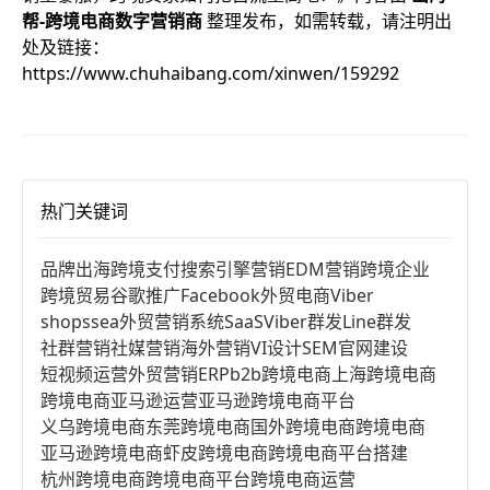
帮-跨境电商数字营销商
整理发布，如需转载，请注明出
处及链接：
https://www.chuhaibang.com/xinwen/159292
热门关键词
品牌出海
跨境支付
搜索引擎营销
EDM营销
跨境企业
跨境贸易
谷歌推广
Facebook
外贸电商
Viber
shopssea
外贸营销系统
SaaS
Viber群发
Line群发
社群营销
社媒营销
海外营销
VI设计
SEM
官网建设
短视频运营
外贸营销
ERP
b2b跨境电商
上海跨境电商
跨境电商亚马逊运营
亚马逊跨境电商平台
义乌跨境电商
东莞跨境电商
国外跨境电商
跨境电商
亚马逊跨境电商
虾皮跨境电商
跨境电商平台搭建
杭州跨境电商
跨境电商平台
跨境电商运营