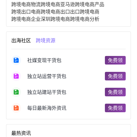
跨境电商物流
跨境电商亚马逊
跨境电商产品
跨境出口电商
跨境电商出口
出口跨境电商
跨境电商企业
深圳跨境电商
跨境电商分析
进口跨境电商
跨境电商服务
广州跨境电商
跨境电商市场
跨境电商创业
跨境电商注册
出海社区
跨境资源
跨境电商开店
跨境电商营销
跨境电商网站
跨境电商商品
个人跨境电商
跨境电商案例
国内跨境电商
跨境电商管理
跨境电商卖家
社媒变现干货包
免费领
郑州跨境电商
跨境电商趋势
广东跨境电商
跨境电商支付
阿里跨境电商
全球跨境电商
独立站运营干货包
免费领
跨境电商费用
美国跨境电商
跨境电商仓储
跨境电商推广
河南跨境电商
日本跨境电商
独立站建站干货包
免费领
天津跨境电商
东南亚跨境电商
跨境电商教程
成都跨境电商
独立站跨境电商
跨境电商独立站
跨境电商b2b
阿里巴巴跨境电商
跨境电商erp
每日最新海外资讯
免费领
西安跨境电商
韩国跨境电商
跨境电商退税
沈阳跨境电商
跨境电商服务平台
欧洲跨境电商
跨境电商关税
跨境电商网店
跨境电商物流模式
最热资讯
跨境电商建站
跨境电商国际物流
跨境电商结算