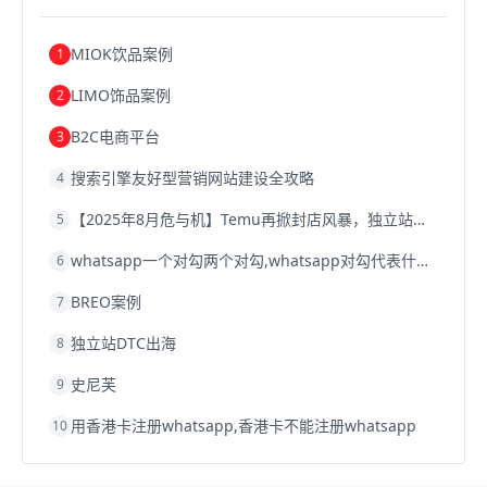
浙江跨境电商
宁波跨境电商
跨境电商的模式
跨境电商优势
跨境电商的优势
seo运营
seo优化
seo
MIOK饮品案例
1
Shopify
独立站
whatsapp群发
LIMO饰品案例
2
B2C电商平台
3
搜索引擎友好型营销网站建设全攻略
4
【2025年8月危与机】Temu再掀封店风暴，独立站才是跨境卖家的避险通道
5
whatsapp一个对勾两个对勾,whatsapp对勾代表什么意思
6
BREO案例
7
独立站DTC出海
8
史尼芙
9
用香港卡注册whatsapp,香港卡不能注册whatsapp
10