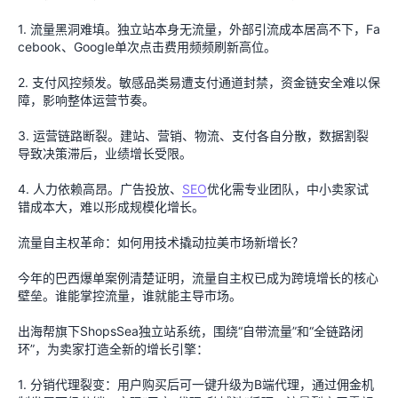
1. 流量黑洞难填。独立站本身无流量，外部引流成本居高不下，Fa
cebook、Google单次点击费用频频刷新高位。
2. 支付风控频发。敏感品类易遭支付通道封禁，资金链安全难以保
障，影响整体运营节奏。
3. 运营链路断裂。建站、营销、物流、支付各自分散，数据割裂
导致决策滞后，业绩增长受限。
4. 人力依赖高昂。广告投放、
SEO
优化需专业团队，中小卖家试
错成本大，难以形成规模化增长。
流量自主权革命：如何用技术撬动拉美市场新增长？
今年的巴西爆单案例清楚证明，流量自主权已成为跨境增长的核心
壁垒。谁能掌控流量，谁就能主导市场。
出海帮旗下ShopsSea独立站系统，围绕“自带流量”和“全链路闭
环”，为卖家打造全新的增长引擎：
1. 分销代理裂变：用户购买后可一键升级为B端代理，通过佣金机