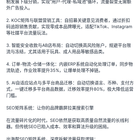
制发展下级分销，实现“用户-代理-私域池”循环，流量裂变无需额
外广告投入。
2. KOC矩阵与联盟营销工具：自招募关键意见消费者，通过折扣
码追踪销售贡献，实现零成本品牌曝光，适配TikTok、Instagram
等社媒平台流量玩法。
3. 智能安全收款与AB店布局：自动切换高风险账户，规避平台限
流与冻结，尤其适用于玩具、成人用品等敏感品类。
4. 订单-物流-仓储一体化：内嵌ERP系统自动化处理订单，同步物
流轨迹，作业效率提升35%，让爆单处理不掉链。
5. AI自适应站点与多平台商品迁移：自动切换语言、币种、支付方
式，一键迁移多平台商品数据，迁移效率提升80%，极大降低运营
门槛。
SEO矩阵系统：让你的品牌霸屏拉美搜索引擎
在流量碎片化的时代，SEO依然是获取高质量自然流量的长线利
器。但传统SEO已陷入成本、效率和算法升级的困局。
出海帮SEO矩阵系统，深度拆解流量获取逻辑：