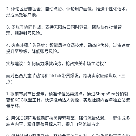
2. 评论区智能掘金：自动点赞、评论用户画像，推送个性化话术，
形成高效客户池。
3. 多账号协同作战：支持无限端口同时登录，团队协作批量管
理，规避封号风险。
4. 火鸟斗篷广告系统：智能风控穿透技术，动态IP伪装，过审速度
提升至秒级，降低账号风险。
实战建议：如何借力爆款趋势，抢占拉美市场主动权？
面对巴西儿童节热销和TikTok带货爆发，跨境卖家应聚焦以下三
点：
1. 提前布局节日流量，精准卡位品类爆点。通过ShopsSea分销裂
变和KOC联盟工具，快速撬动达人资源，实现社媒内容与独立站流
量闭环。
2. 用SEO矩阵系统霸屏拉美搜索引擎，降低流量依赖。一键生成多
站点内容，精准覆盖目标人群，提升自然流量占比。