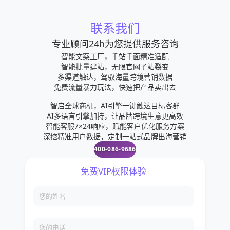
联系我们
专业顾问24h为您提供服务咨询
智能文案工厂，千站千面精准适配
智能批量建站，无限官网子站裂变
多渠道触达，驾驭海量跨境营销数据
免费流量暴力玩法，快速把产品卖出去
智启全球商机，AI引擎一键触达目标客群
AI多语言引擎加持，让品牌跨境生意更高效
智能客服7×24响应，赋能客户优化服务方案
深挖精准用户数据，定制一站式品牌出海营销
400-086-9686