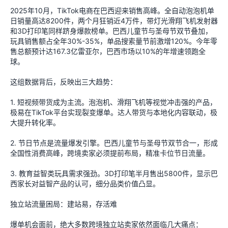
2025年10月，TikTok电商在巴西迎来销售高峰。全自动泡泡机单
日销量高达8200件，两个月狂销近4万件，带灯光滑翔飞机发射器
和3D打印笔同样跻身爆款榜单。巴西儿童节与圣母节双节叠加，
玩具销售额占全年30%-35%，单品搜索量节前激增120%。今年零
售总额预计达167.3亿雷亚尔，巴西市场以10%的年增速领跑全
球。
这组数据背后，反映出三大趋势：
1. 短视频带货成为主流。泡泡机、滑翔飞机等视觉冲击强的产品，
极易在TikTok平台实现裂变爆单。达人带货与本地化内容联动，极
大提升转化率。
2. 节日节点是流量爆发引擎。巴西儿童节与圣母节双节合一，形成
全国性消费高峰，跨境卖家必须提前布局，精准卡位节日流量。
3. 教育益智类玩具需求强劲。3D打印笔半月售出5800件，显示巴
西家长对益智产品的认可，细分品类价值凸显。
独立站流量困局：建站易，存活难
爆单机会面前，绝大多数跨境独立站卖家依然面临几大痛点：