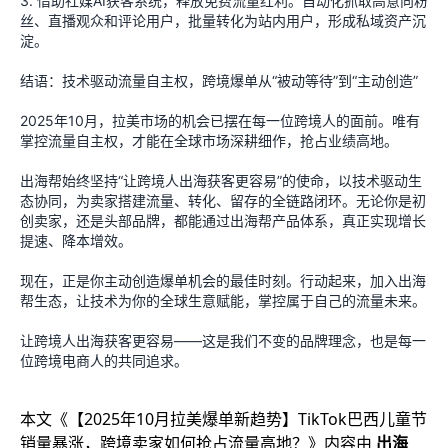
3. 借助社媒AI获客系统，释放免费流量红利。自动化抓取高意向粉
丝、直播观众和评论用户，批量转化为站内用户，形成私域资产沉
淀。
结语：技术驱动流量自主权，跨境爆单从“被动等待”到“主动创造”
2025年10月，拉美市场的机会已摆在每一位跨境人的面前。唯有
掌控流量自主权，才能在全球市场深耕细作，抢占业绩高地。
出海帮始终坚持“让跨境人出海获客更容易”的使命，以技术驱动生
态协同，为卖家搭建流量、转化、留存的全链路闭环。无论你是初
创卖家，还是头部品牌，都能通过出海帮产品体系，真正实现增长
提速、降本增效。
现在，正是你主动创造爆单机会的最佳时刻。行动起来，加入出海
帮生态，让技术为你的全球生意赋能，掌控属于自己的流量未来。
让跨境人出海获客更容易——这是我们不变的品牌理念，也是每一
位跨境电商人的共同追求。
本文《
【2025年10月拉美爆单新趋势】TikTok巴西儿童节
销量暴涨，跨境卖家如何抢占流量高地？
》内容由
出海