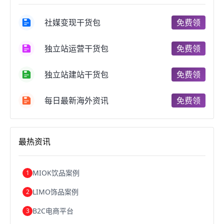
跨境电商商品
个人跨境电商
跨境电商案例
国内跨境电商
跨境电商管理
跨境电商卖家
社媒变现干货包
免费领
郑州跨境电商
跨境电商趋势
广东跨境电商
跨境电商支付
阿里跨境电商
全球跨境电商
独立站运营干货包
免费领
跨境电商费用
美国跨境电商
跨境电商仓储
跨境电商推广
河南跨境电商
日本跨境电商
独立站建站干货包
免费领
天津跨境电商
东南亚跨境电商
跨境电商教程
成都跨境电商
独立站跨境电商
跨境电商独立站
跨境电商b2b
阿里巴巴跨境电商
跨境电商erp
每日最新海外资讯
免费领
西安跨境电商
韩国跨境电商
跨境电商退税
沈阳跨境电商
跨境电商服务平台
欧洲跨境电商
跨境电商关税
跨境电商网店
跨境电商物流模式
最热资讯
跨境电商建站
跨境电商国际物流
跨境电商结算
浙江跨境电商
宁波跨境电商
跨境电商的模式
跨境电商优势
跨境电商的优势
seo运营
seo优化
seo
MIOK饮品案例
1
Shopify
独立站
whatsapp群发
LIMO饰品案例
2
B2C电商平台
3