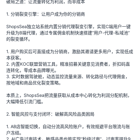
破局之道：让流量转化为利润，而非成本
1. 分销裂变引擎：让用户成为你的分销商
ShopsSea独立站系统内置分销代理裂变引擎，实现C端用户一键
升级为B端代理，通过专属佣金机制快速搭建“用户-代理-私域池”
的裂变循环。
1. 用户购买后可直接成为分销商，激励其邀请更多用户，实现低成
本获客。
2. 内置KOC联盟营销工具，精准招募关键意见消费者，折扣码直
连转化，零成本品牌曝光。
3. 实时数据驾驶舱，动态监控流量来源、转化路径与代理佣金，
按地域和商品优化裂变策略。
本质上，ShopsSea把流量获取从成本中心转化为利润分配机制，
大幅降低引流门槛。
2. 智能风控与支付闭环：破解高风险品类困局
1. AB店智能切换，自动分流高风险账户，有效规避平台限流与账
户冻结。
2. AI广告过审技术，敏感品类也能实现“秒级过审”，过审率提升9