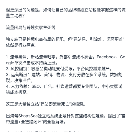
但更深层的问题是，如何让自己的品牌和独立站也能掌握这样的流
量主动权？
流量困局与跨境卖家生死线
独立站已是跨境电商布局的标配，但“建站易、引流难、闭环更难”
依然是行业痛点。
1. 流量黑洞：新站流量归零，外部引流成本高企，Facebook、Go
ogle单次点击成本持续上涨。
2. 风控枷锁：敏感品类动辄支付受限，平台风控越来越严。
3. 运营断层：建站、营销、物流、支付分散在多个系统，数据割
裂，决策滞后。
4. 人力依赖：SEO、广告、社媒运营都要专业团队，中小卖家试
错成本极高。
这正是大量独立站“建站即流量死亡”的根源。
出海帮ShopsSea独立站系统正是针对这些结构性难题，提出了“自
带流量+全链路闭环”的全新解法。