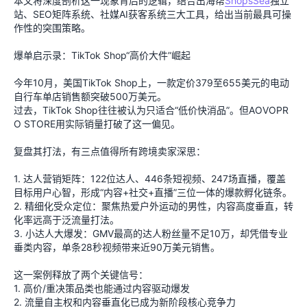
本文将深度剖析这一现象背后的逻辑，结合出海帮
ShopsSea
独立
站、SEO矩阵系统、社媒AI获客系统三大工具，给出当前最具可操
作性的突围策略。
爆单启示录：TikTok Shop“高价大件”崛起
今年10月，美国TikTok Shop上，一款定价379至655美元的电动
自行车单店销售额突破500万美元。
过去，TikTok Shop往往被认为只适合“低价快消品”。但AOVOPR
O STORE用实际销量打破了这一偏见。
复盘其打法，有三点值得所有跨境卖家深思：
1. 达人营销矩阵：122位达人、446条短视频、247场直播，覆盖
目标用户心智，形成“内容+社交+直播”三位一体的爆款孵化链条。
2. 精细化受众定位：聚焦热爱户外运动的男性，内容高度垂直，转
化率远高于泛流量打法。
3. 小达人大爆发：GMV最高的达人粉丝量不足10万，却凭借专业
垂类内容，单条28秒视频带来近90万美元销售。
这一案例释放了两个关键信号：
1. 高价/重决策品类也能通过内容驱动爆发
2. 流量自主权和内容垂直化已成为新阶段核心竞争力