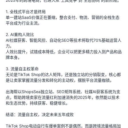
2025年的跨境电商，已进入从“工具竞争”到“生态协同”的新阶段。
1. 全栈式平台才是终局
单一建站SaaS价值正在萎缩，整合支付、物流、营销的全栈生态
平台成为行业主流。
2. AI重构人效比
AI社媒获客、智能风控、自动化SEO等技术将取代70%基础运营人
力。
人效比提升，试错成本降低，企业可以把更多精力投入到产品和品
牌本身。
3. 流量自主权革命
无论是TikTok Shop的达人矩阵，还是独立站的分销裂变，核心都
是让卖家掌握流量分发和转化的主动权，摆脱平台流量枷锁。
出海帮以ShopsSea独立站、SEO矩阵系统、社媒AI获客系统为支
点，帮助跨境卖家在流量红利加速消失的2025年，依然能以技术
和生态优势，持续获客、稳健增长。
结语：流量自主权，决定未来五年成败
TikTok Shop电动自行车爆单案例不是偶然，而是跨境流量格局加