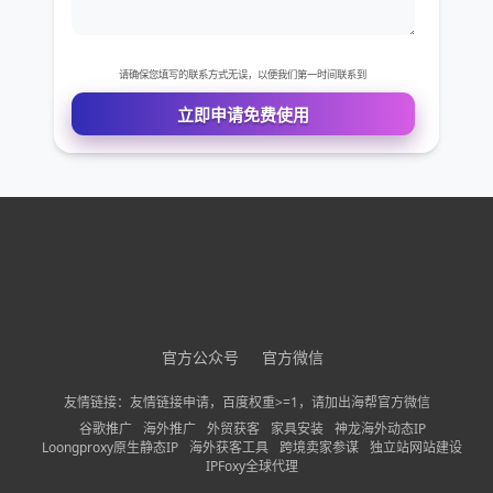
免费VIP权限体验
您的姓名
您的电话
公司名称
官方公众号
官方微信
需求描述
友情链接：友情链接申请，百度权重>=1，请加出海帮官方微信
谷歌推广
海外推广
外贸获客
家具安装
神龙海外动态IP
Loongproxy原生静态IP
海外获客工具
跨境卖家参谋
独立站网站建设
IPFoxy全球代理
请确保您填写的联系方式无误，以便我们第一时间联系到