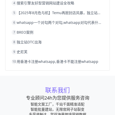
搜索引擎友好型营销网站建设全攻略
4
【2025年8月危与机】Temu再掀封店风暴，独立站才是跨境卖家的避险通道
5
whatsapp一个对勾两个对勾,whatsapp对勾代表什么意思
6
BREO案例
7
独立站DTC出海
8
史尼芙
9
用香港卡注册whatsapp,香港卡不能注册whatsapp
10
联系我们
专业顾问24h为您提供服务咨询
智能文案工厂，千站千面精准适配
智能批量建站，无限官网子站裂变
多渠道触达，驾驭海量跨境营销数据