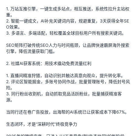
1. 万站互推引擎，一键生成多站点，相互推送，系统性拉升主站权
重。
2. 智能一键成文，AI补充关键词内容，规避重复，3天获得全年SE
O效果。
3. 多语言、多端适配，轻松覆盖全球目标用户所有搜索关键词。
SEO矩阵打破传统SEO人力与时间瓶颈，让品牌快速霸屏海外搜索
引擎，降低流量获取门槛。
2. 社媒AI获客系统：用技术撬动免费流量红利
1. 直播间精准狩猎，自动识别并触达高意向观众，提升转化率。
2. 评论区智能掘金，多账号协同作战，批量管理账号，降低封号风
险。
3. 同行粉丝收割机，自动抓取竞品活跃粉丝，批量捕获精准客
源。
当同行还在卷广告投放，出海帮的AI系统已让获客成本下降67%。
生态闭环，才是“深耕时代”终极竞争力