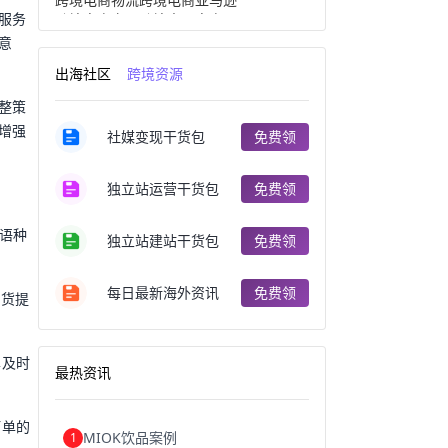
服务
跨境电商产品
跨境出口电商
跨境电商出口
出口跨境电商
意
跨境电商企业
深圳跨境电商
出海社区
跨境资源
跨境电商分析
进口跨境电商
跨境电商服务
广州跨境电商
整策
跨境电商市场
跨境电商创业
增强
社媒变现干货包
免费领
跨境电商注册
跨境电商开店
跨境电商营销
跨境电商网站
跨境电商商品
个人跨境电商
独立站运营干货包
免费领
跨境电商案例
国内跨境电商
跨境电商管理
跨境电商卖家
语种
郑州跨境电商
跨境电商趋势
独立站建站干货包
免费领
广东跨境电商
跨境电商支付
阿里跨境电商
全球跨境电商
每日最新海外资讯
免费领
补货提
跨境电商费用
美国跨境电商
跨境电商仓储
跨境电商推广
河南跨境电商
日本跨境电商
天津跨境电商
东南亚跨境电商
单及时
最热资讯
跨境电商教程
成都跨境电商
独立站跨境电商
跨境电商独立站
跨境电商b2b
阿里巴巴跨境电商
订单的
MIOK饮品案例
1
跨境电商erp
西安跨境电商