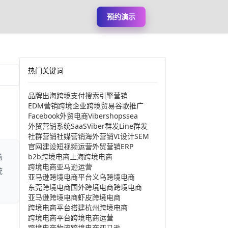
预约演示
热门关键词
品牌出海
跨境支付
搜索引擎营销
EDM营销
跨境企业
跨境贸易
谷歌推广
Facebook
外贸电商
Viber
shopssea
外贸营销系统
SaaS
Viber群发
Line群发
社群营销
社媒营销
海外营销
VI设计
SEM
官网建设
短视频运营
外贸营销
ERP
b2b跨境电商
上海跨境电商
场
跨境电商亚马逊运营
统
亚马逊跨境电商平台
义乌跨境电商
东莞跨境电商
国外跨境电商
跨境电商
亚马逊跨境电商
虾皮跨境电商
跨境电商平台搭建
杭州跨境电商
跨境电商平台
跨境电商运营
跨境电商物流
跨境电商亚马逊