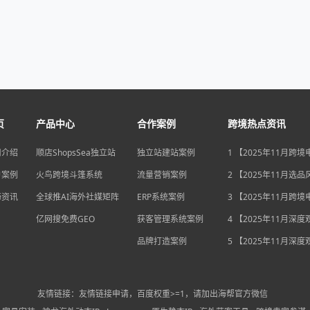
页
产品中心
合作案例
跨境热点资讯
司介绍
顺店ShopsSea独立站
独立站建站案例
1 【2025年11月跨
变局】eBay店铺升级
户案例
火鸟跨境斗篷系统
流量营销案例
独立站流量自主权如
2 【2025年11月选
围？
俄罗斯安眠药需求激
海资讯
全球推AI海外社媒矩阵
ERP系统案例
后，跨境电商如何抢
3 【2025年11月跨
排毒与助眠市场？
机遇】沃尔玛自配送
亿网搜免费GEO
获客管理系统案例
宽，独立站卖家如何
4 【2025年11月深
围？
中国汽车暴增英国销
品牌打造案例
后，跨境电商如何用“
5 【2025年11月深
量”破局增长困局？
海关总署数据新高，
商如何抓住出海“增长
利”？
友情链接：友情链接申请，百度权重>=1，请加出海帮官方微信