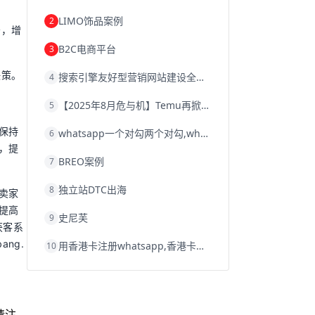
韩国跨境电商
跨境电商退税
LIMO饰品案例
2
沈阳跨境电商
跨境电商服务平台
务，增
欧洲跨境电商
跨境电商关税
B2C电商平台
3
跨境电商网店
跨境电商物流模式
跨境电商建站
跨境电商国际物流
决策。
搜索引擎友好型营销网站建设全攻略
4
跨境电商结算
浙江跨境电商
宁波跨境电商
跨境电商的模式
【2025年8月危与机】Temu再掀封店风暴，独立站才是跨境卖家的避险通道
5
跨境电商优势
跨境电商的优势
seo运营
seo优化
seo
Shopify
独立站
保持
whatsapp一个对勾两个对勾,whatsapp对勾代表什么意思
6
whatsapp群发
，提
BREO案例
7
独立站DTC出海
8
卖家
提高
史尼芙
9
获客系
ng.
用香港卡注册whatsapp,香港卡不能注册whatsapp
10
请注