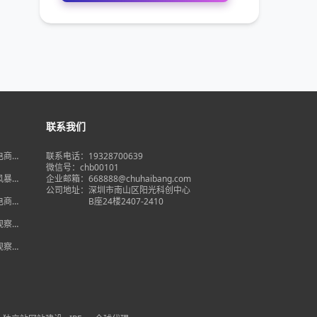
联系我们
境电商大
联系电话：19328700639
在即，
微信号：chb00101
何突
品风暴】
企业邮箱：668888@chuhaibang.com
增背
公司地址：
深圳市南山区阳光科创中心
占数字
境电商新
B座24楼2407-2410
政策放
借势突
度观察】
量背
自主流
度观察】
跨境电
红