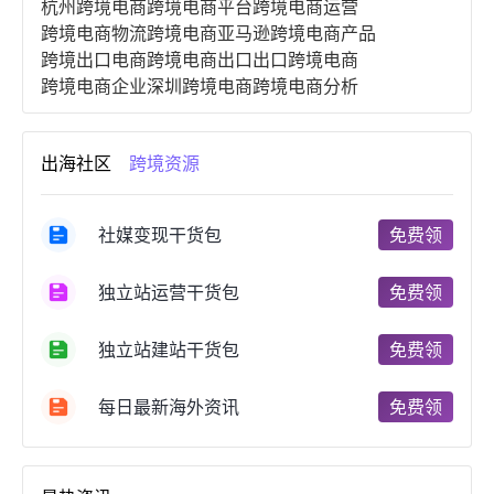
杭州跨境电商
跨境电商平台
跨境电商运营
跨境电商物流
跨境电商亚马逊
跨境电商产品
跨境出口电商
跨境电商出口
出口跨境电商
跨境电商企业
深圳跨境电商
跨境电商分析
进口跨境电商
跨境电商服务
广州跨境电商
跨境电商市场
跨境电商创业
跨境电商注册
出海社区
跨境资源
跨境电商开店
跨境电商营销
跨境电商网站
跨境电商商品
个人跨境电商
跨境电商案例
国内跨境电商
跨境电商管理
跨境电商卖家
社媒变现干货包
免费领
郑州跨境电商
跨境电商趋势
广东跨境电商
跨境电商支付
阿里跨境电商
全球跨境电商
独立站运营干货包
免费领
跨境电商费用
美国跨境电商
跨境电商仓储
跨境电商推广
河南跨境电商
日本跨境电商
独立站建站干货包
免费领
天津跨境电商
东南亚跨境电商
跨境电商教程
成都跨境电商
独立站跨境电商
跨境电商独立站
跨境电商b2b
阿里巴巴跨境电商
跨境电商erp
每日最新海外资讯
免费领
西安跨境电商
韩国跨境电商
跨境电商退税
沈阳跨境电商
跨境电商服务平台
欧洲跨境电商
跨境电商关税
跨境电商网店
跨境电商物流模式