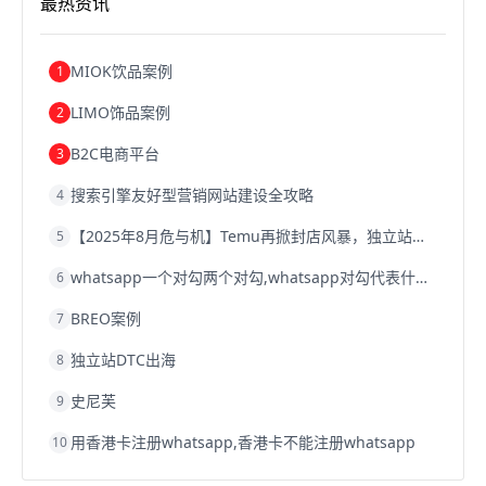
最热资讯
跨境电商建站
跨境电商国际物流
跨境电商结算
浙江跨境电商
宁波跨境电商
跨境电商的模式
跨境电商优势
跨境电商的优势
seo运营
seo优化
seo
MIOK饮品案例
1
Shopify
独立站
whatsapp群发
LIMO饰品案例
2
B2C电商平台
3
搜索引擎友好型营销网站建设全攻略
4
【2025年8月危与机】Temu再掀封店风暴，独立站才是跨境卖家的避险通道
5
whatsapp一个对勾两个对勾,whatsapp对勾代表什么意思
6
BREO案例
7
独立站DTC出海
8
史尼芙
9
用香港卡注册whatsapp,香港卡不能注册whatsapp
10