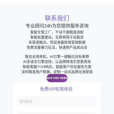
联系我们
专业顾问24h为您提供服务咨询
智能文案工厂，千站千面精准适配
智能批量建站，无限官网子站裂变
多渠道触达，驾驭海量跨境营销数据
免费流量暴力玩法，快速把产品卖出去
智启全球商机，AI引擎一键触达目标客群
AI多语言引擎加持，让品牌跨境生意更高效
智能客服7×24响应，赋能客户优化服务方案
深挖精准用户数据，定制一站式品牌出海营销
400-086-9686