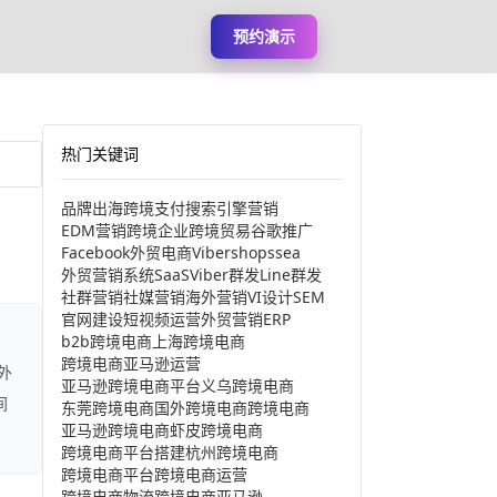
预约演示
热门关键词
品牌出海
跨境支付
搜索引擎营销
EDM营销
跨境企业
跨境贸易
谷歌推广
Facebook
外贸电商
Viber
shopssea
外贸营销系统
SaaS
Viber群发
Line群发
社群营销
社媒营销
海外营销
VI设计
SEM
官网建设
短视频运营
外贸营销
ERP
b2b跨境电商
上海跨境电商
跨境电商亚马逊运营
外
亚马逊跨境电商平台
义乌跨境电商
间
东莞跨境电商
国外跨境电商
跨境电商
亚马逊跨境电商
虾皮跨境电商
跨境电商平台搭建
杭州跨境电商
跨境电商平台
跨境电商运营
跨境电商物流
跨境电商亚马逊