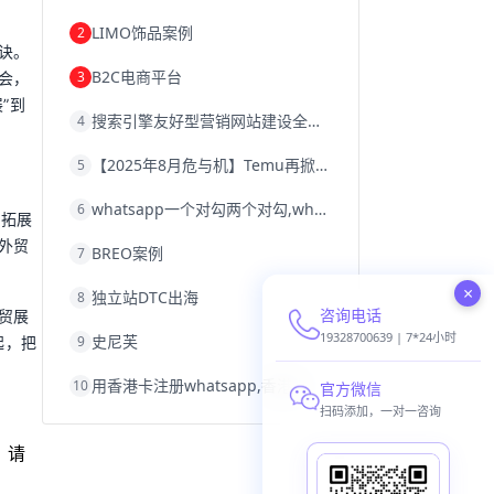
韩国跨境电商
跨境电商退税
LIMO饰品案例
2
沈阳跨境电商
跨境电商服务平台
诀。
欧洲跨境电商
跨境电商关税
B2C电商平台
3
会，
跨境电商网店
跨境电商物流模式
跨境电商建站
跨境电商国际物流
”到
搜索引擎友好型营销网站建设全攻略
4
跨境电商结算
浙江跨境电商
宁波跨境电商
跨境电商的模式
【2025年8月危与机】Temu再掀封店风暴，独立站才是跨境卖家的避险通道
5
跨境电商优势
跨境电商的优势
seo运营
seo优化
seo
Shopify
独立站
whatsapp一个对勾两个对勾,whatsapp对勾代表什么意思
6
whatsapp群发
、拓展
外贸
BREO案例
7
×
独立站DTC出海
8
咨询电话
贸展
19328700639 | 7*24小时
史尼芙
9
起，把
用香港卡注册whatsapp,香港卡不能注册whatsapp
10
官方微信
扫码添加，一对一咨询
，请