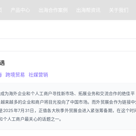
页
产品中心
出海合作案例
出海帮资讯
关于我们
遇
海
跨境贸易
社媒营销
经成为海外企业和个人工商户寻找新市场、拓展业务和交流合作的绝佳平
暖，越来越多的企业和商户将目光投向了中国市场。而外贸展会作为链接中
2025年7月31日，正值各大秋季外贸展会进入紧张筹备期，在这个时
和个人工商户最关心的话题之一。