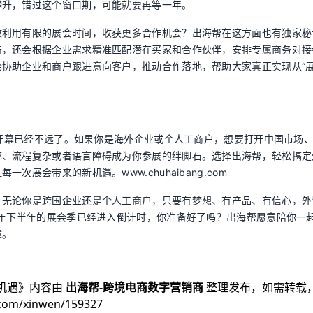
攀升，错过这个窗口期，可能就要再等一年。
效利用有限的展会时间，收获更多合作机会？出海帮在这方面也有独家秘
告，还会根据企业需求精准匹配潜在买家和合作伙伴，安排专属商务对接
协助企业和商户跟进意向客户，推动合作落地，帮助大家真正实现从“展
正式开幕已经不远了。如果你是海外企业或个人工商户，想要打开中国市场
称、流程复杂或者语言障碍成为你参展的绊脚石。选择出海帮，轻松搞定
展会带来的新机遇。www.chuhaibang.com
。无论你是跨国企业还是个人工商户，只要有梦想、有产品、有信心，外
5年下半年的展会季已经进入倒计时，你准备好了吗？出海帮愿意陪你一
章。
机遇
》内容由
出海帮-跨境电商数字营销商
整理发布，如需转载
.com/xinwen/159327