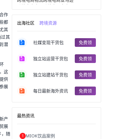
跨境电商产品
跨境出口电商
跨境电商出口
出口跨境电商
合作
跨境电商企业
深圳跨境电商
些都
出海社区
跨境资源
跨境电商分析
进口跨境电商
尤其
跨境电商服务
广州跨境电商
通过其
跨境电商市场
跨境电商创业
社媒变现干货包
免费领
跨境电商注册
跨境电商开店
到潜
跨境电商营销
跨境电商网站
跨境电商商品
个人跨境电商
独立站运营干货包
免费领
跨境电商案例
国内跨境电商
环
跨境电商管理
跨境电商卖家
。这
郑州跨境电商
跨境电商趋势
独立站建站干货包
免费领
提供
广东跨境电商
跨境电商支付
参展
阿里跨境电商
全球跨境电商
每日最新海外资讯
免费领
跨境电商费用
美国跨境电商
跨境电商仓储
跨境电商推广
河南跨境电商
日本跨境电商
天津跨境电商
东南亚跨境电商
最热资讯
跨境电商教程
成都跨境电商
新产
独立站跨境电商
跨境电商独立站
贸展
跨境电商b2b
阿里巴巴跨境电商
年，随
MIOK饮品案例
1
跨境电商erp
西安跨境电商