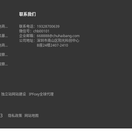
联系我们
境电商大
联系电话：19328700639
在即，
微信号：chb00101
何突
品风暴】
企业邮箱：668888@chuhaibang.com
增背
公司地址：
深圳市南山区阳光科创中心
占数字
境电商新
B座24楼2407-2410
政策放
借势突
度观察】
量背
自主流
度观察】
跨境电
红
独立站网站建设
IPFoxy全球代理
3
隐私政策
网站地图