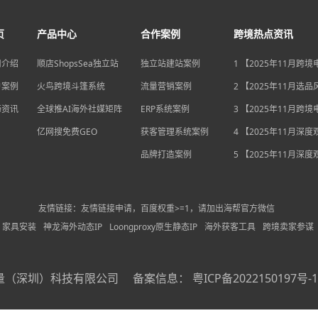
页
产品中心
合作案例
跨境热点资讯
司介绍
顺店ShopsSea独立站
独立站建站案例
1 【2025年11月跨
变局】eBay店铺升级
户案例
火鸟跨境斗篷系统
流量营销案例
独立站流量自主权如
2 【2025年11月选
围？
俄罗斯安眠药需求激
海资讯
全球推AI海外社媒矩阵
ERP系统案例
后，跨境电商如何抢
3 【2025年11月跨
排毒与助眠市场？
机遇】沃尔玛自配送
亿网搜免费GEO
获客管理系统案例
宽，独立站卖家如何
4 【2025年11月深
围？
中国汽车暴增英国销
品牌打造案例
后，跨境电商如何用“
5 【2025年11月深
量”破局增长困局？
海关总署数据新高，
商如何抓住出海“增长
利”？
友情链接：友情链接申请，百度权重>=1，请加出海帮官方微信
家具安装
神龙海外动态IP
Loongproxy原生静态IP
海外获客工具
跨境卖家参谋
量（深圳）科技有限公司
备案信息：
粤ICP备2022150197号-1