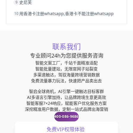
史尼芙
9
用香港卡注册whatsapp,香港卡不能注册whatsapp
10
联系我们
专业顾问24h为您提供服务咨询
智能文案工厂，千站千面精准适配
智能批量建站，无限官网子站裂变
多渠道触达，驾驭海量跨境营销数据
免费流量暴力玩法，快速把产品卖出去
智启全球商机，AI引擎一键触达目标客群
AI多语言引擎加持，让品牌跨境生意更高效
智能客服7×24响应，赋能客户优化服务方案
深挖精准用户数据，定制一站式品牌出海营销
400-086-9686