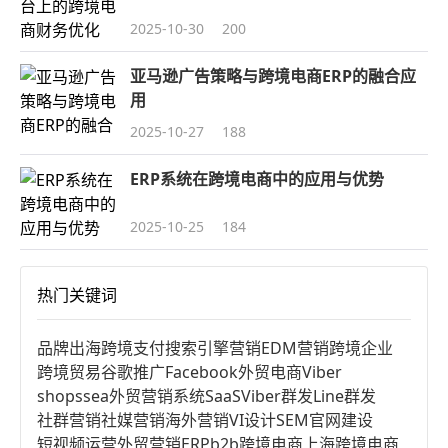
2025-10-30
200
亚马逊广告策略与跨境电商ERP的融合应
用
2025-10-27
188
ERP系统在跨境电商中的应用与优势
2025-10-25
184
热门关键词
品牌出海
跨境支付
搜索引擎营销
EDM营销
跨境企业
跨境贸易
谷歌推广
Facebook
外贸电商
Viber
shopssea
外贸营销系统
SaaS
Viber群发
Line群发
社群营销
社媒营销
海外营销
VI设计
SEM
官网建设
短视频运营
外贸营销
ERP
b2b跨境电商
上海跨境电商