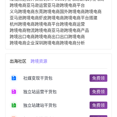
跨境电商亚马逊运营
亚马逊跨境电商平台
义乌跨境电商
东莞跨境电商
国外跨境电商
跨境电商
亚马逊跨境电商
虾皮跨境电商
跨境电商平台搭建
杭州跨境电商
跨境电商平台
跨境电商运营
跨境电商物流
跨境电商亚马逊
跨境电商产品
跨境出口电商
跨境电商出口
出口跨境电商
跨境电商企业
深圳跨境电商
跨境电商分析
进口跨境电商
跨境电商服务
广州跨境电商
跨境电商市场
跨境电商创业
跨境电商注册
出海社区
跨境资源
跨境电商开店
跨境电商营销
跨境电商网站
跨境电商商品
个人跨境电商
跨境电商案例
国内跨境电商
跨境电商管理
跨境电商卖家
社媒变现干货包
免费领
郑州跨境电商
跨境电商趋势
广东跨境电商
跨境电商支付
阿里跨境电商
全球跨境电商
独立站运营干货包
免费领
跨境电商费用
美国跨境电商
跨境电商仓储
跨境电商推广
河南跨境电商
日本跨境电商
独立站建站干货包
免费领
天津跨境电商
东南亚跨境电商
跨境电商教程
成都跨境电商
独立站跨境电商
跨境电商独立站