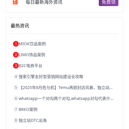
跨境电商b2b
阿里巴巴跨境电商
跨境电商erp
每日最新海外资讯
免费领
西安跨境电商
韩国跨境电商
跨境电商退税
沈阳跨境电商
跨境电商服务平台
欧洲跨境电商
跨境电商关税
跨境电商网店
跨境电商物流模式
最热资讯
跨境电商建站
跨境电商国际物流
跨境电商结算
浙江跨境电商
宁波跨境电商
跨境电商的模式
跨境电商优势
跨境电商的优势
seo运营
seo优化
seo
MIOK饮品案例
1
Shopify
独立站
whatsapp群发
LIMO饰品案例
2
B2C电商平台
3
搜索引擎友好型营销网站建设全攻略
4
【2025年8月危与机】Temu再掀封店风暴，独立站才是跨境卖家的避险通道
5
whatsapp一个对勾两个对勾,whatsapp对勾代表什么意思
6
BREO案例
7
独立站DTC出海
8