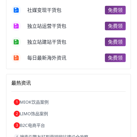
国内跨境电商
跨境电商管理
跨境电商卖家
社媒变现干货包
免费领
郑州跨境电商
跨境电商趋势
广东跨境电商
跨境电商支付
阿里跨境电商
全球跨境电商
独立站运营干货包
免费领
跨境电商费用
美国跨境电商
跨境电商仓储
跨境电商推广
河南跨境电商
日本跨境电商
独立站建站干货包
免费领
天津跨境电商
东南亚跨境电商
跨境电商教程
成都跨境电商
独立站跨境电商
跨境电商独立站
跨境电商b2b
阿里巴巴跨境电商
跨境电商erp
每日最新海外资讯
免费领
西安跨境电商
韩国跨境电商
跨境电商退税
沈阳跨境电商
跨境电商服务平台
欧洲跨境电商
跨境电商关税
跨境电商网店
跨境电商物流模式
最热资讯
跨境电商建站
跨境电商国际物流
跨境电商结算
浙江跨境电商
宁波跨境电商
跨境电商的模式
跨境电商优势
跨境电商的优势
seo运营
seo优化
seo
MIOK饮品案例
1
Shopify
独立站
whatsapp群发
LIMO饰品案例
2
B2C电商平台
3
搜索引擎友好型营销网站建设全攻略
4