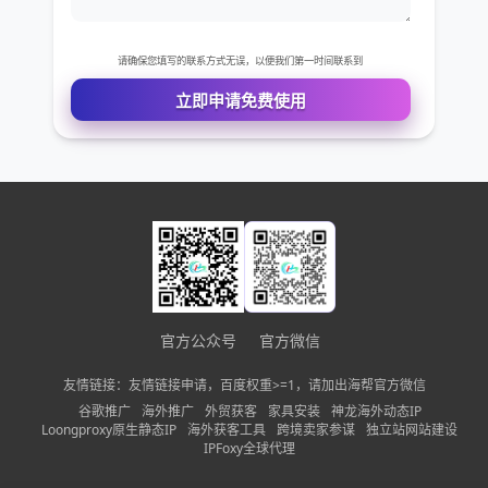
免费VIP权限体验
您的姓名
您的电话
官方公众号
官方微信
公司名称
友情链接：友情链接申请，百度权重>=1，请加出海帮官方微信
谷歌推广
海外推广
外贸获客
家具安装
神龙海外动态IP
需求描述
Loongproxy原生静态IP
海外获客工具
跨境卖家参谋
独立站网站建设
IPFoxy全球代理