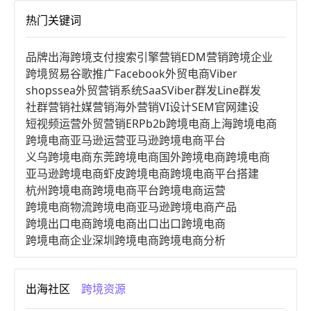
热门关键词
品牌出海
跨境支付
搜索引擎营销
EDM营销
跨境企业
跨境贸易
谷歌推广
Facebook
外贸电商
Viber
shopssea
外贸营销系统
SaaS
Viber群发
Line群发
社群营销
社媒营销
海外营销
VI设计
SEM
官网建设
短视频运营
外贸营销
ERP
b2b跨境电商
上海跨境电商
跨境电商亚马逊运营
亚马逊跨境电商平台
义乌跨境电商
东莞跨境电商
国外跨境电商
跨境电商
亚马逊跨境电商
虾皮跨境电商
跨境电商平台搭建
杭州跨境电商
跨境电商平台
跨境电商运营
跨境电商物流
跨境电商亚马逊
跨境电商产品
跨境出口电商
跨境电商出口
出口跨境电商
跨境电商企业
深圳跨境电商
跨境电商分析
进口跨境电商
跨境电商服务
广州跨境电商
跨境电商市场
跨境电商创业
跨境电商注册
出海社区
跨境资源
跨境电商开店
跨境电商营销
跨境电商网站
跨境电商商品
个人跨境电商
跨境电商案例