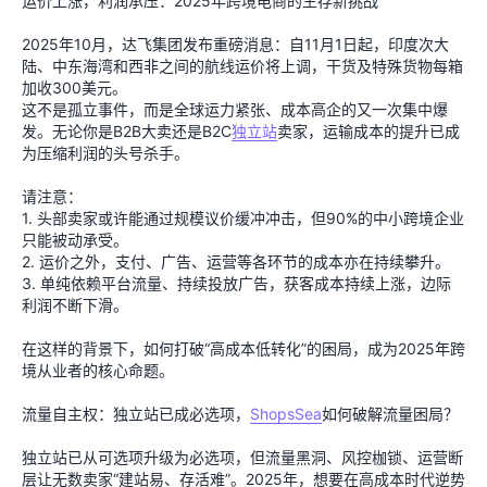
运价上涨，利润承压：2025年跨境电商的生存新挑战
2025年10月，达飞集团发布重磅消息：自11月1日起，印度次大
陆、中东海湾和西非之间的航线运价将上调，干货及特殊货物每箱
加收300美元。
这不是孤立事件，而是全球运力紧张、成本高企的又一次集中爆
发。无论你是B2B大卖还是B2C
独立站
卖家，运输成本的提升已成
为压缩利润的头号杀手。
请注意：
1. 头部卖家或许能通过规模议价缓冲冲击，但90%的中小跨境企业
只能被动承受。
2. 运价之外，支付、广告、运营等各环节的成本亦在持续攀升。
3. 单纯依赖平台流量、持续投放广告，获客成本持续上涨，边际
利润不断下滑。
在这样的背景下，如何打破“高成本低转化”的困局，成为2025年跨
境从业者的核心命题。
流量自主权：独立站已成必选项，
ShopsSea
如何破解流量困局？
独立站已从可选项升级为必选项，但流量黑洞、风控枷锁、运营断
层让无数卖家“建站易、存活难”。2025年，想要在高成本时代逆势