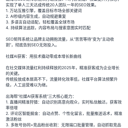
实现了单人三天达成传统20人团队一年的SEO效果。
1. 万站互推引擎，覆盖目标市场全部关键词
2. AI秒级内容生成，自动规避重复
3. 多语言自动适配，轻松覆盖全球市场
4. 持续算法追踪，内容布局与搜索意图实时匹配
SEO矩阵系统让品牌主动拥抱流量，从“苦苦等待”变为“主动收
割”，彻底告别SEO无效投入。
社媒AI获客：用技术撬动零成本增长新曲线
在社交媒体流量红利持续释放的2025年，精准获客成为企业增长
的关键。
传统投放成本居高不下，流量转化效率低，社媒平台算法频繁升
级，人工运营难以为继。
出海帮“社媒AI获客系统”三大核心能力：
1. 直播间精准狩猎：自动识别高意向观众，实时私信触达，获客效
率倍增
2. 评论区智能掘金：自动点赞、个性化留言，批量推送话术，精准
激活粉丝
3. 多账号协同+竞品粉丝收割：无限端口批量管理，自动抓取竞品