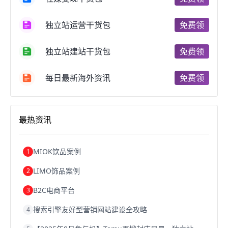
郑州跨境电商
跨境电商趋势
广东跨境电商
跨境电商支付
阿里跨境电商
全球跨境电商
独立站运营干货包
免费领
跨境电商费用
美国跨境电商
跨境电商仓储
跨境电商推广
河南跨境电商
日本跨境电商
独立站建站干货包
免费领
天津跨境电商
东南亚跨境电商
跨境电商教程
成都跨境电商
独立站跨境电商
跨境电商独立站
跨境电商b2b
阿里巴巴跨境电商
跨境电商erp
每日最新海外资讯
免费领
西安跨境电商
韩国跨境电商
跨境电商退税
沈阳跨境电商
跨境电商服务平台
欧洲跨境电商
跨境电商关税
跨境电商网店
跨境电商物流模式
最热资讯
跨境电商建站
跨境电商国际物流
跨境电商结算
浙江跨境电商
宁波跨境电商
跨境电商的模式
跨境电商优势
跨境电商的优势
seo运营
seo优化
seo
MIOK饮品案例
1
Shopify
独立站
whatsapp群发
LIMO饰品案例
2
B2C电商平台
3
搜索引擎友好型营销网站建设全攻略
4