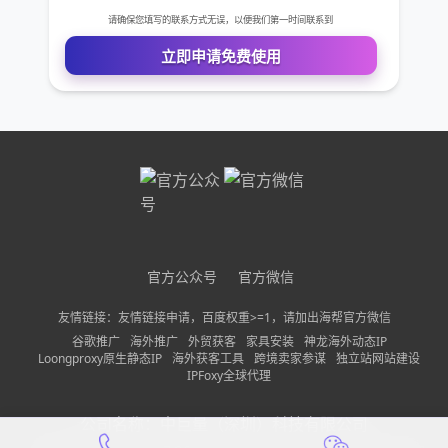
免费VIP权限体验
您的姓名
您的电话
公司名称
需求描述
官方公众号
官方微信
友情链接：友情链接申请，百度权重>=1，请加出海帮官方微信
谷歌推广
海外推广
外贸获客
家具安装
神龙海外动态IP
Loongproxy原生静态IP
海外获客工具
跨境卖家参谋
独立站网站建设
请确保您填写的联系方式无误，以便我们第一时间联系到
IPFoxy全球代理
立即申请免费使用
公司名称：
中巨量（深圳）科技有限公司