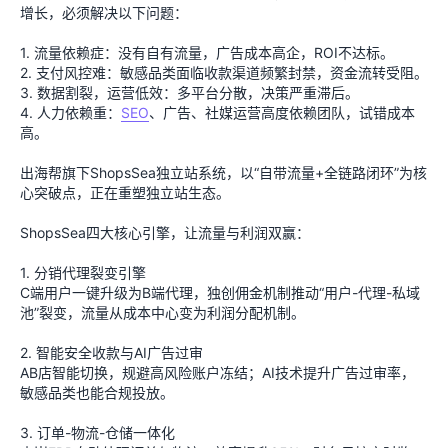
增长，必须解决以下问题：
1. 流量依赖症：没有自有流量，广告成本高企，ROI不达标。
2. 支付风控难：敏感品类面临收款渠道频繁封禁，资金流转受阻。
3. 数据割裂，运营低效：多平台分散，决策严重滞后。
4. 人力依赖重：
SEO
、广告、社媒运营高度依赖团队，试错成本
高。
出海帮旗下ShopsSea独立站系统，以“自带流量+全链路闭环”为核
心突破点，正在重塑独立站生态。
ShopsSea四大核心引擎，让流量与利润双赢：
1. 分销代理裂变引擎
C端用户一键升级为B端代理，独创佣金机制推动“用户-代理-私域
池”裂变，流量从成本中心变为利润分配机制。
2. 智能安全收款与AI广告过审
AB店智能切换，规避高风险账户冻结；AI技术提升广告过审率，
敏感品类也能合规投放。
3. 订单-物流-仓储一体化