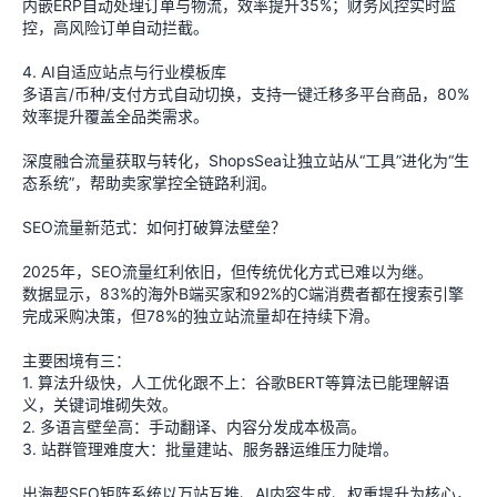
内嵌ERP自动处理订单与物流，效率提升35%；财务风控实时监
控，高风险订单自动拦截。
4. AI自适应站点与行业模板库
多语言/币种/支付方式自动切换，支持一键迁移多平台商品，80%
效率提升覆盖全品类需求。
深度融合流量获取与转化，ShopsSea让独立站从“工具”进化为“生
态系统”，帮助卖家掌控全链路利润。
SEO流量新范式：如何打破算法壁垒？
2025年，SEO流量红利依旧，但传统优化方式已难以为继。
数据显示，83%的海外B端买家和92%的C端消费者都在搜索引擎
完成采购决策，但78%的独立站流量却在持续下滑。
主要困境有三：
1. 算法升级快，人工优化跟不上：谷歌BERT等算法已能理解语
义，关键词堆砌失效。
2. 多语言壁垒高：手动翻译、内容分发成本极高。
3. 站群管理难度大：批量建站、服务器运维压力陡增。
出海帮SEO矩阵系统以万站互推、AI内容生成、权重提升为核心，