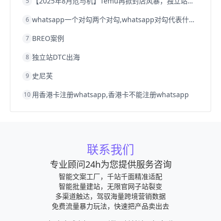
【2025年8月危与机】Temu再掀封店风暴，独立站才是跨境卖家的避险通道
5
whatsapp一个对勾两个对勾,whatsapp对勾代表什么意思
6
BREO案例
7
独立站DTC出海
8
史尼芙
9
用香港卡注册whatsapp,香港卡不能注册whatsapp
10
联系我们
专业顾问24h为您提供服务咨询
智能文案工厂，千站千面精准适配
智能批量建站，无限官网子站裂变
多渠道触达，驾驭海量跨境营销数据
免费流量暴力玩法，快速把产品卖出去