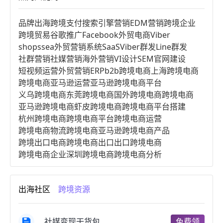
品牌出海
跨境支付
搜索引擎营销
EDM营销
跨境企业
跨境贸易
谷歌推广
Facebook
外贸电商
Viber
shopssea
外贸营销系统
SaaS
Viber群发
Line群发
社群营销
社媒营销
海外营销
VI设计
SEM
官网建设
短视频运营
外贸营销
ERP
b2b跨境电商
上海跨境电商
跨境电商亚马逊运营
亚马逊跨境电商平台
义乌跨境电商
东莞跨境电商
国外跨境电商
跨境电商
亚马逊跨境电商
虾皮跨境电商
跨境电商平台搭建
杭州跨境电商
跨境电商平台
跨境电商运营
跨境电商物流
跨境电商亚马逊
跨境电商产品
跨境出口电商
跨境电商出口
出口跨境电商
跨境电商企业
深圳跨境电商
跨境电商分析
进口跨境电商
跨境电商服务
广州跨境电商
跨境电商市场
跨境电商创业
跨境电商注册
出海社区
跨境资源
跨境电商开店
跨境电商营销
跨境电商网站
跨境电商商品
个人跨境电商
跨境电商案例
国内跨境电商
跨境电商管理
跨境电商卖家
社媒变现干货包
免费领