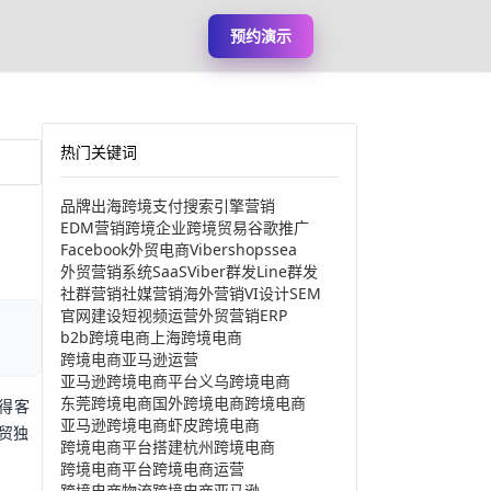
预约演示
热门关键词
品牌出海
跨境支付
搜索引擎营销
EDM营销
跨境企业
跨境贸易
谷歌推广
Facebook
外贸电商
Viber
shopssea
外贸营销系统
SaaS
Viber群发
Line群发
社群营销
社媒营销
海外营销
VI设计
SEM
官网建设
短视频运营
外贸营销
ERP
b2b跨境电商
上海跨境电商
跨境电商亚马逊运营
亚马逊跨境电商平台
义乌跨境电商
东莞跨境电商
国外跨境电商
跨境电商
得客
亚马逊跨境电商
虾皮跨境电商
贸独
跨境电商平台搭建
杭州跨境电商
跨境电商平台
跨境电商运营
跨境电商物流
跨境电商亚马逊