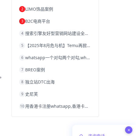
韩国跨境电商
跨境电商退税
LIMO饰品案例
2
沈阳跨境电商
跨境电商服务平台
欧洲跨境电商
跨境电商关税
B2C电商平台
3
跨境电商网店
跨境电商物流模式
跨境电商建站
跨境电商国际物流
搜索引擎友好型营销网站建设全攻略
4
跨境电商结算
浙江跨境电商
宁波跨境电商
跨境电商的模式
【2025年8月危与机】Temu再掀封店风暴，独立站才是跨境卖家的避险通道
5
跨境电商优势
跨境电商的优势
seo运营
seo优化
seo
Shopify
独立站
whatsapp一个对勾两个对勾,whatsapp对勾代表什么意思
6
whatsapp群发
BREO案例
7
。
独立站DTC出海
8
史尼芙
9
用香港卡注册whatsapp,香港卡不能注册whatsapp
10
×
咨询电话