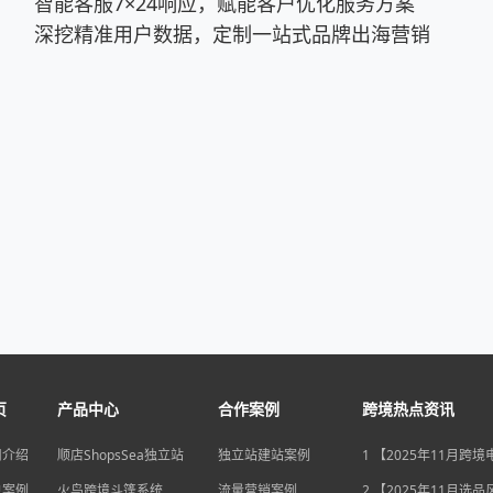
智能客服7×24响应，赋能客户优化服务方案
深挖精准用户数据，定制一站式品牌出海营销
页
产品中心
合作案例
跨境热点资讯
司介绍
顺店ShopsSea独立站
独立站建站案例
1 【2025年11月跨
变局】eBay店铺升级
户案例
火鸟跨境斗篷系统
流量营销案例
独立站流量自主权如
2 【2025年11月选