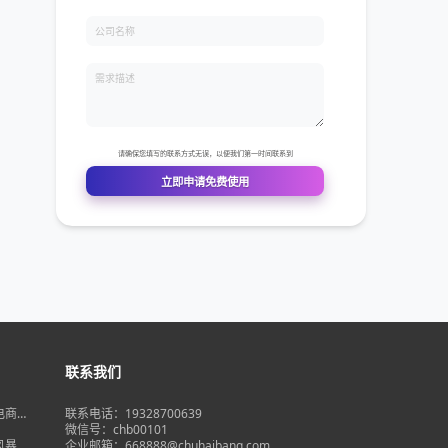
联系我们
境电商大
联系电话：19328700639
在即，
微信号：chb00101
何突
品风暴】
企业邮箱：668888@chuhaibang.com