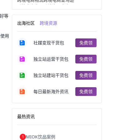
跨境电商产品
跨境出口电商
跨境电商出口
出口跨境电商
好等
跨境电商企业
深圳跨境电商
出海社区
跨境资源
跨境电商分析
进口跨境电商
跨境电商服务
广州跨境电商
在使用
跨境电商市场
跨境电商创业
社媒变现干货包
免费领
跨境电商注册
跨境电商开店
跨境电商营销
跨境电商网站
跨境电商商品
个人跨境电商
独立站运营干货包
免费领
跨境电商案例
国内跨境电商
跨境电商管理
跨境电商卖家
郑州跨境电商
跨境电商趋势
独立站建站干货包
免费领
广东跨境电商
跨境电商支付
阿里跨境电商
全球跨境电商
每日最新海外资讯
免费领
跨境电商费用
美国跨境电商
跨境电商仓储
跨境电商推广
河南跨境电商
日本跨境电商
天津跨境电商
东南亚跨境电商
最热资讯
跨境电商教程
成都跨境电商
独立站跨境电商
跨境电商独立站
跨境电商b2b
阿里巴巴跨境电商
MIOK饮品案例
1
跨境电商erp
西安跨境电商