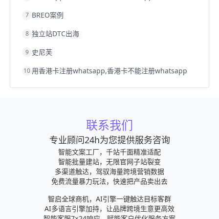
BREO案例
7
独立站DTC出海
8
史尼芙
9
用香港卡注册whatsapp,香港卡不能注册whatsapp
10
联系我们
专业顾问24h为您提供服务咨询
智能文案工厂，千站千面精准适配
智能批量建站，无限官网子站裂变
多渠道触达，驾驭海量跨境营销数据
免费流量暴力玩法，快速把产品卖出去
智启全球商机，AI引擎一键触达目标客群
AI多语言引擎加持，让品牌跨境生意更高效
智能客服7×24响应，赋能客户优化服务方案