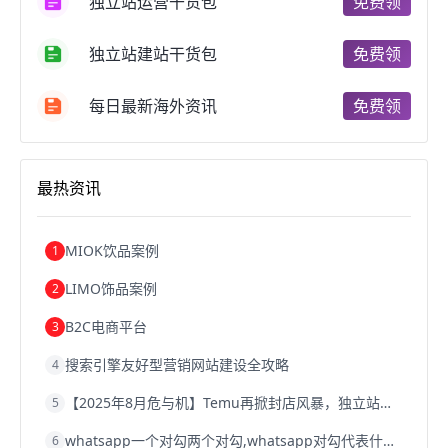
独立站运营干货包
免费领
跨境电商费用
美国跨境电商
跨境电商仓储
跨境电商推广
河南跨境电商
日本跨境电商
独立站建站干货包
免费领
天津跨境电商
东南亚跨境电商
跨境电商教程
成都跨境电商
独立站跨境电商
跨境电商独立站
跨境电商b2b
阿里巴巴跨境电商
跨境电商erp
每日最新海外资讯
免费领
西安跨境电商
韩国跨境电商
跨境电商退税
沈阳跨境电商
跨境电商服务平台
欧洲跨境电商
跨境电商关税
跨境电商网店
跨境电商物流模式
最热资讯
跨境电商建站
跨境电商国际物流
跨境电商结算
浙江跨境电商
宁波跨境电商
跨境电商的模式
跨境电商优势
跨境电商的优势
seo运营
seo优化
seo
MIOK饮品案例
1
Shopify
独立站
whatsapp群发
LIMO饰品案例
2
B2C电商平台
3
搜索引擎友好型营销网站建设全攻略
4
【2025年8月危与机】Temu再掀封店风暴，独立站才是跨境卖家的避险通道
5
whatsapp一个对勾两个对勾,whatsapp对勾代表什么意思
6