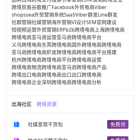
跨境贸易
谷歌推广
Facebook
外贸电商
Viber
shopssea
外贸营销系统
SaaS
Viber群发
Line群发
社群营销
社媒营销
海外营销
VI设计
SEM
官网建设
短视频运营
外贸营销
ERP
b2b跨境电商
上海跨境电商
跨境电商亚马逊运营
亚马逊跨境电商平台
义乌跨境电商
东莞跨境电商
国外跨境电商
跨境电商
亚马逊跨境电商
虾皮跨境电商
跨境电商平台搭建
杭州跨境电商
跨境电商平台
跨境电商运营
跨境电商物流
跨境电商亚马逊
跨境电商产品
跨境出口电商
跨境电商出口
出口跨境电商
跨境电商企业
深圳跨境电商
跨境电商分析
进口跨境电商
跨境电商服务
广州跨境电商
跨境电商市场
跨境电商创业
跨境电商注册
出海社区
跨境资源
跨境电商开店
跨境电商营销
跨境电商网站
跨境电商商品
个人跨境电商
跨境电商案例
国内跨境电商
跨境电商管理
跨境电商卖家
社媒变现干货包
免费领
郑州跨境电商
跨境电商趋势
广东跨境电商
跨境电商支付
阿里跨境电商
全球跨境电商