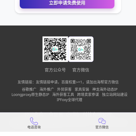
您的电话
公司名称
需求描述
官方公众号
官方微信
友情链接：友情链接申请，百度权重>=1，请加出海帮官方微信
请确保您填写的联系方式无误，以便我们第一时间联系到
谷歌推广
海外推广
外贸获客
家具安装
神龙海外动态IP
Loongproxy原生静态IP
海外获客工具
跨境卖家参谋
独立站网站建设
立即申请免费使用
IPFoxy全球代理
公司名称：
中巨量（深圳）科技有限公司
备案信息：
粤ICP备2022150197号-13
隐私政策
网站地图
电话咨询
官方微信