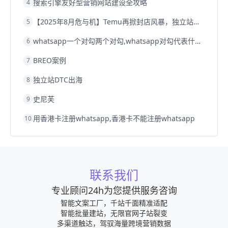
搜索引擎友好型营销网站建设全攻略
4
【2025年8月危与机】Temu再掀封店风暴，独立站才是跨境卖家的避险通道
5
whatsapp一个对勾两个对勾,whatsapp对勾代表什么意思
6
BREO案例
7
独立站DTC出海
8
史尼芙
9
用香港卡注册whatsapp,香港卡不能注册whatsapp
10
联系我们
专业顾问24h为您提供服务咨询
智能文案工厂，千站千面精准适配
智能批量建站，无限官网子站裂变
多渠道触达，驾驭海量跨境营销数据