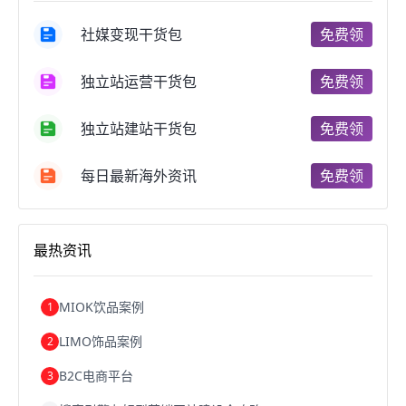
国内跨境电商
跨境电商管理
跨境电商卖家
社媒变现干货包
免费领
郑州跨境电商
跨境电商趋势
广东跨境电商
跨境电商支付
阿里跨境电商
全球跨境电商
独立站运营干货包
免费领
跨境电商费用
美国跨境电商
跨境电商仓储
跨境电商推广
河南跨境电商
日本跨境电商
独立站建站干货包
免费领
天津跨境电商
东南亚跨境电商
跨境电商教程
成都跨境电商
独立站跨境电商
跨境电商独立站
跨境电商b2b
阿里巴巴跨境电商
跨境电商erp
每日最新海外资讯
免费领
西安跨境电商
韩国跨境电商
跨境电商退税
沈阳跨境电商
跨境电商服务平台
欧洲跨境电商
跨境电商关税
跨境电商网店
跨境电商物流模式
最热资讯
跨境电商建站
跨境电商国际物流
跨境电商结算
浙江跨境电商
宁波跨境电商
跨境电商的模式
跨境电商优势
跨境电商的优势
seo运营
seo优化
seo
MIOK饮品案例
1
Shopify
独立站
whatsapp群发
LIMO饰品案例
2
B2C电商平台
3