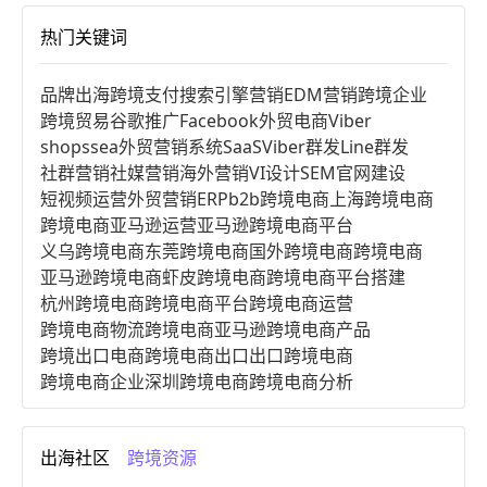
热门关键词
品牌出海
跨境支付
搜索引擎营销
EDM营销
跨境企业
跨境贸易
谷歌推广
Facebook
外贸电商
Viber
shopssea
外贸营销系统
SaaS
Viber群发
Line群发
社群营销
社媒营销
海外营销
VI设计
SEM
官网建设
短视频运营
外贸营销
ERP
b2b跨境电商
上海跨境电商
跨境电商亚马逊运营
亚马逊跨境电商平台
义乌跨境电商
东莞跨境电商
国外跨境电商
跨境电商
亚马逊跨境电商
虾皮跨境电商
跨境电商平台搭建
杭州跨境电商
跨境电商平台
跨境电商运营
跨境电商物流
跨境电商亚马逊
跨境电商产品
跨境出口电商
跨境电商出口
出口跨境电商
跨境电商企业
深圳跨境电商
跨境电商分析
进口跨境电商
跨境电商服务
广州跨境电商
跨境电商市场
跨境电商创业
跨境电商注册
出海社区
跨境资源
跨境电商开店
跨境电商营销
跨境电商网站
跨境电商商品
个人跨境电商
跨境电商案例