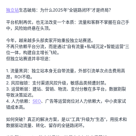
独立站
生态破局：为什么2025年“全链路闭环”才是终局？
平台机制再优，也无法改变一个本质：流量和客群不掌握在自己手
中，风险始终悬在头顶。
今年，越来越多头部卖家开始重投独立站赛道。
不再只依赖平台分流，而是通过“自有流量+私域沉淀+智能运营”三
位一体，构建自主增长飞轮。
但独立站赛道并非坦途：
1. 流量黑洞：独立站本身无自带流量，外部引流单次点击费用高
昂，ROI不稳。
2. 风控枷锁：支付渠道风控升级，敏感品类频遭封禁。
3. 运营断层：建站、营销、物流、支付分散在多平台，数据割裂
导致决策延迟。
4. 人力依赖：
SEO
、广告等运营岗位对人力依赖大，中小卖家试
错成本高。
如何突破？真正的解决方案，是以“工具”升级为“生态”，用技术和
数据驱动流量、转化、留存的全链路闭环。