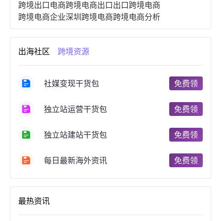
跨境出口电商
跨境电商出口
出口跨境电商
跨境电商企业
深圳跨境电商
跨境电商分析
进口跨境电商
跨境电商服务
广州跨境电商
跨境电商市场
跨境电商创业
跨境电商注册
出海社区
跨境资源
跨境电商开店
跨境电商营销
跨境电商网站
跨境电商商品
个人跨境电商
跨境电商案例
国内跨境电商
跨境电商管理
跨境电商卖家
社媒变现干货包
免费领
郑州跨境电商
跨境电商趋势
广东跨境电商
跨境电商支付
阿里跨境电商
全球跨境电商
独立站运营干货包
免费领
跨境电商费用
美国跨境电商
跨境电商仓储
跨境电商推广
河南跨境电商
日本跨境电商
独立站建站干货包
免费领
天津跨境电商
东南亚跨境电商
跨境电商教程
成都跨境电商
独立站跨境电商
跨境电商独立站
跨境电商b2b
阿里巴巴跨境电商
跨境电商erp
每日最新海外资讯
免费领
西安跨境电商
韩国跨境电商
跨境电商退税
沈阳跨境电商
跨境电商服务平台
欧洲跨境电商
跨境电商关税
跨境电商网店
跨境电商物流模式
最热资讯
跨境电商建站
跨境电商国际物流
跨境电商结算
浙江跨境电商
宁波跨境电商
跨境电商的模式