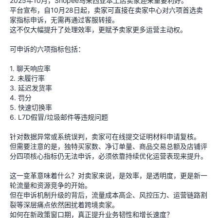
2025年10月，Shopee马来西亚本土店卖家迎来重要利好。
平台宣布，自10月28日起，卖家可直接在卖家中心对六项首选卖
家指标申诉，无需再通过客服转接。
这不仅大幅提升了处理效率，更赋予卖家更多运营主动权。
可申诉的六项指标包括：
1. 聊天响应率
2. 未履行率
3. 延迟发货率
4. 罚分
5. 快速切换率
6. L7D假冒/垃圾邮件等违规问题
针对数据异常或系统误判，卖家可在线提交证明材料申请复核。
但需要注意的是，独特买家数、净订单量、商品交易总额及店铺评
分四项核心指标仍无法申诉，必须依靠持续优化运营表现来提升。
这一变革意味着什么？对卖家来说，是效率，是透明度，更是新一
轮流量和资源竞争的开始。
但在申诉机制升级的背后，流量成本高企、风控压力、运营链路割
裂等深层痛点依然困扰着跨境卖家。
如何在新政策窗口期，真正提升业务韧性和增长速度？