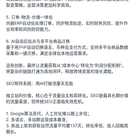
裂变策略，运营决策更加科学高效。
5. 订单-物流-仓储一体化
内嵌ERP自动化处理订单，同步物流轨迹，实时财务风控，提升作
业效率和风险防控能力。
6. AI自适应站点与多平台商品迁移
基于用户IP自动切换语言、币种及支付方式，支持多平台商品数据
采集和一键迁移，满足全球化本地运营需求。
这些创新，最终让流量获取从“成本中心”转化为“利润分配机制”，
将复杂的链路打通为高效闭环，释放跨境卖家的增长潜能。
SEO矩阵系统：用AI打破流量天花板
独立站的价值，核心在于流量自主和高转化。SEO是最具长期价值
的流量渠道，但传统SEO正面临失效危机。
1. Google算法迭代，人工优化难以跟上步伐；
2. 多语言、多站群运营成本暴涨；
3. 新品上架到获取自然流量平均要137天，转化率低、投入回报周
期长。