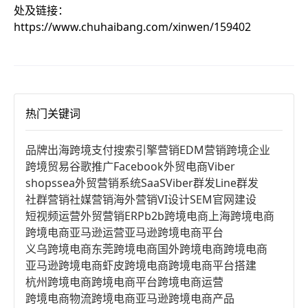
处及链接：
https://www.chuhaibang.com/xinwen/159402
热门关键词
品牌出海
跨境支付
搜索引擎营销
EDM营销
跨境企业
跨境贸易
谷歌推广
Facebook
外贸电商
Viber
shopssea
外贸营销系统
SaaS
Viber群发
Line群发
社群营销
社媒营销
海外营销
VI设计
SEM
官网建设
短视频运营
外贸营销
ERP
b2b跨境电商
上海跨境电商
跨境电商亚马逊运营
亚马逊跨境电商平台
义乌跨境电商
东莞跨境电商
国外跨境电商
跨境电商
亚马逊跨境电商
虾皮跨境电商
跨境电商平台搭建
杭州跨境电商
跨境电商平台
跨境电商运营
跨境电商物流
跨境电商亚马逊
跨境电商产品