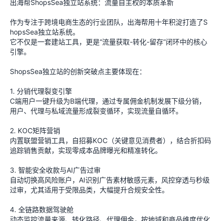
出海帮ShopsSea独立站系统：流量自主权的本质革新
作为专注于跨境电商生态的行业团队，出海帮用十年积淀打造了S
hopsSea独立站系统。
它不仅是一套建站工具，更是“流量获取-转化-留存”闭环中的核心
引擎。
ShopsSea独立站的创新突破点主要体现在：
1. 分销代理裂变引擎
C端用户一键升级为B端代理，通过专属佣金机制发展下级分销，
用户、代理与私域流量形成裂变循环，实现流量自循环。
2. KOC矩阵营销
内置联盟营销工具，自招募KOC（关键意见消费者），结合折扣码
追踪销售贡献，实现零成本品牌曝光和精准转化。
3. 智能安全收款与AI广告过审
自动切换高风险账户，AI识别广告素材敏感元素，风控穿透与秒级
过审，尤其适用于受限品类，大幅提升合规安全性。
4. 全链路数据驾驶舱
动态监控流量来源、转化路径、代理佣金，按地域和商品维度优化