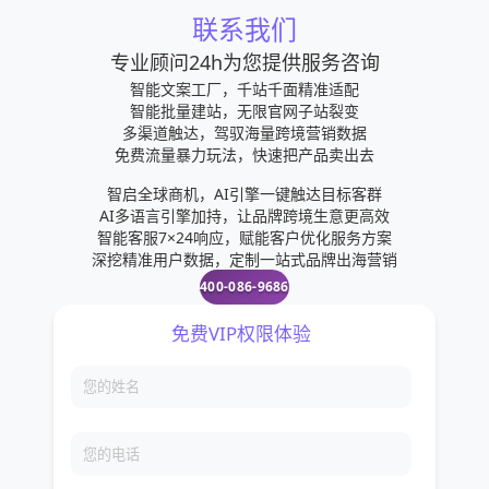
联系我们
专业顾问24h为您提供服务咨询
智能文案工厂，千站千面精准适配
智能批量建站，无限官网子站裂变
多渠道触达，驾驭海量跨境营销数据
免费流量暴力玩法，快速把产品卖出去
智启全球商机，AI引擎一键触达目标客群
AI多语言引擎加持，让品牌跨境生意更高效
智能客服7×24响应，赋能客户优化服务方案
深挖精准用户数据，定制一站式品牌出海营销
400-086-9686