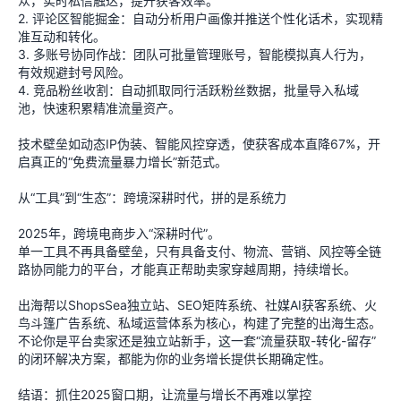
众，实时私信触达，提升获客效率。
2. 评论区智能掘金：自动分析用户画像并推送个性化话术，实现精
准互动和转化。
3. 多账号协同作战：团队可批量管理账号，智能模拟真人行为，
有效规避封号风险。
4. 竞品粉丝收割：自动抓取同行活跃粉丝数据，批量导入私域
池，快速积累精准流量资产。
技术壁垒如动态IP伪装、智能风控穿透，使获客成本直降67%，开
启真正的“免费流量暴力增长”新范式。
从“工具”到“生态”：跨境深耕时代，拼的是系统力
2025年，跨境电商步入“深耕时代”。
单一工具不再具备壁垒，只有具备支付、物流、营销、风控等全链
路协同能力的平台，才能真正帮助卖家穿越周期，持续增长。
出海帮以ShopsSea独立站、SEO矩阵系统、社媒AI获客系统、火
鸟斗篷广告系统、私域运营体系为核心，构建了完整的出海生态。
不论你是平台卖家还是独立站新手，这一套“流量获取-转化-留存”
的闭环解决方案，都能为你的业务增长提供长期确定性。
结语：抓住2025窗口期，让流量与增长不再难以掌控