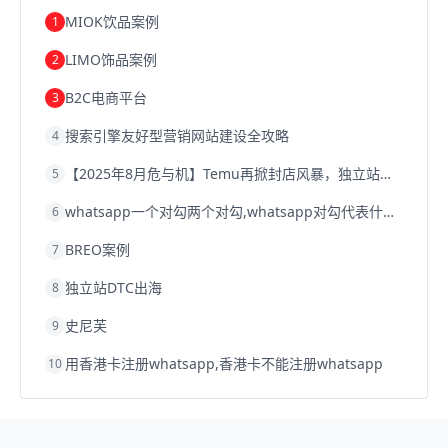
跨境电商优势
跨境电商的优势
seo运营
seo优化
seo
MIOK饮品案例
1
Shopify
独立站
whatsapp群发
LIMO饰品案例
2
B2C电商平台
3
搜索引擎友好型营销网站建设全攻略
4
【2025年8月危与机】Temu再掀封店风暴，独立站才是跨境卖家的避险通道
5
whatsapp一个对勾两个对勾,whatsapp对勾代表什么意思
6
BREO案例
7
独立站DTC出海
8
史尼芙
9
用香港卡注册whatsapp,香港卡不能注册whatsapp
10