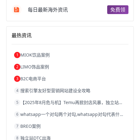
成都跨境电商
独立站跨境电商
跨境电商独立站
跨境电商b2b
阿里巴巴跨境电商
跨境电商erp
每日最新海外资讯
免费领
西安跨境电商
韩国跨境电商
跨境电商退税
沈阳跨境电商
跨境电商服务平台
欧洲跨境电商
跨境电商关税
跨境电商网店
跨境电商物流模式
最热资讯
跨境电商建站
跨境电商国际物流
跨境电商结算
浙江跨境电商
宁波跨境电商
跨境电商的模式
跨境电商优势
跨境电商的优势
seo运营
seo优化
seo
MIOK饮品案例
1
Shopify
独立站
whatsapp群发
LIMO饰品案例
2
B2C电商平台
3
搜索引擎友好型营销网站建设全攻略
4
【2025年8月危与机】Temu再掀封店风暴，独立站才是跨境卖家的避险通道
5
whatsapp一个对勾两个对勾,whatsapp对勾代表什么意思
6
BREO案例
7
独立站DTC出海
8