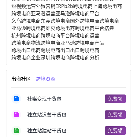
短视频运营
外贸营销
ERP
b2b跨境电商
上海跨境电商
跨境电商亚马逊运营
亚马逊跨境电商平台
义乌跨境电商
东莞跨境电商
国外跨境电商
跨境电商
亚马逊跨境电商
虾皮跨境电商
跨境电商平台搭建
杭州跨境电商
跨境电商平台
跨境电商运营
跨境电商物流
跨境电商亚马逊
跨境电商产品
跨境出口电商
跨境电商出口
出口跨境电商
跨境电商企业
深圳跨境电商
跨境电商分析
进口跨境电商
跨境电商服务
广州跨境电商
跨境电商市场
跨境电商创业
跨境电商注册
出海社区
跨境资源
跨境电商开店
跨境电商营销
跨境电商网站
跨境电商商品
个人跨境电商
跨境电商案例
国内跨境电商
跨境电商管理
跨境电商卖家
社媒变现干货包
免费领
郑州跨境电商
跨境电商趋势
广东跨境电商
跨境电商支付
阿里跨境电商
全球跨境电商
独立站运营干货包
免费领
跨境电商费用
美国跨境电商
跨境电商仓储
跨境电商推广
河南跨境电商
日本跨境电商
独立站建站干货包
免费领
天津跨境电商
东南亚跨境电商
跨境电商教程