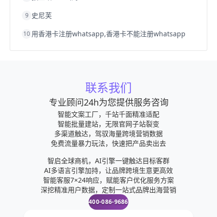
史尼芙
9
用香港卡注册whatsapp,香港卡不能注册whatsapp
10
联系我们
专业顾问24h为您提供服务咨询
智能文案工厂，千站千面精准适配
智能批量建站，无限官网子站裂变
多渠道触达，驾驭海量跨境营销数据
免费流量暴力玩法，快速把产品卖出去
智启全球商机，AI引擎一键触达目标客群
AI多语言引擎加持，让品牌跨境生意更高效
智能客服7×24响应，赋能客户优化服务方案
深挖精准用户数据，定制一站式品牌出海营销
400-086-9686