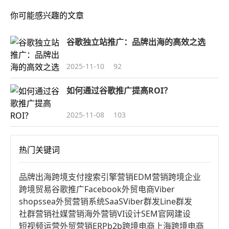
你可能感兴趣的文章
谷歌独立站推广：品牌出海的高效之选
2025-11-10
92
如何通过谷歌推广提高ROI？
2025-11-08
103
热门关键词
品牌出海
跨境支付
搜索引擎营销
EDM营销
跨境企业
跨境贸易
谷歌推广
Facebook
外贸电商
Viber
shopssea
外贸营销系统
SaaS
Viber群发
Line群发
社群营销
社媒营销
海外营销
VI设计
SEM
官网建设
短视频运营
外贸营销
ERP
b2b跨境电商
上海跨境电商