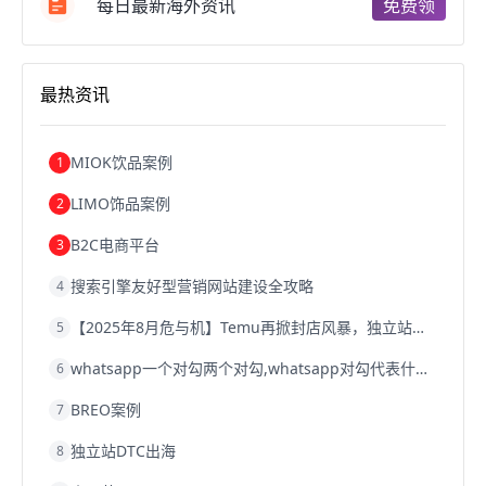
跨境电商b2b
阿里巴巴跨境电商
跨境电商erp
每日最新海外资讯
免费领
西安跨境电商
韩国跨境电商
跨境电商退税
沈阳跨境电商
跨境电商服务平台
欧洲跨境电商
跨境电商关税
跨境电商网店
跨境电商物流模式
最热资讯
跨境电商建站
跨境电商国际物流
跨境电商结算
浙江跨境电商
宁波跨境电商
跨境电商的模式
跨境电商优势
跨境电商的优势
seo运营
seo优化
seo
MIOK饮品案例
1
Shopify
独立站
whatsapp群发
LIMO饰品案例
2
B2C电商平台
3
搜索引擎友好型营销网站建设全攻略
4
【2025年8月危与机】Temu再掀封店风暴，独立站才是跨境卖家的避险通道
5
whatsapp一个对勾两个对勾,whatsapp对勾代表什么意思
6
BREO案例
7
独立站DTC出海
8