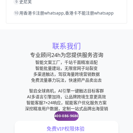
史尼芙
9
用香港卡注册whatsapp,香港卡不能注册whatsapp
10
联系我们
专业顾问24h为您提供服务咨询
智能文案工厂，千站千面精准适配
智能批量建站，无限官网子站裂变
多渠道触达，驾驭海量跨境营销数据
免费流量暴力玩法，快速把产品卖出去
智启全球商机，AI引擎一键触达目标客群
AI多语言引擎加持，让品牌跨境生意更高效
智能客服7×24响应，赋能客户优化服务方案
深挖精准用户数据，定制一站式品牌出海营销
400-086-9686