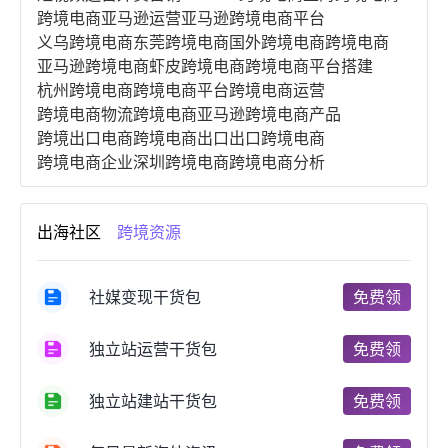
跨境电商亚马逊运营
亚马逊跨境电商平台
义乌跨境电商
东莞跨境电商
国外跨境电商
跨境电商
亚马逊跨境电商
虾皮跨境电商
跨境电商平台搭建
杭州跨境电商
跨境电商平台
跨境电商运营
跨境电商物流
跨境电商亚马逊
跨境电商产品
跨境出口电商
跨境电商出口
出口跨境电商
跨境电商企业
深圳跨境电商
跨境电商分析
进口跨境电商
跨境电商服务
广州跨境电商
跨境电商市场
跨境电商创业
跨境电商注册
出海社区
跨境资源
跨境电商开店
跨境电商营销
跨境电商网站
跨境电商商品
个人跨境电商
跨境电商案例
国内跨境电商
跨境电商管理
跨境电商卖家
社媒变现干货包
免费领
郑州跨境电商
跨境电商趋势
广东跨境电商
跨境电商支付
阿里跨境电商
全球跨境电商
独立站运营干货包
免费领
跨境电商费用
美国跨境电商
跨境电商仓储
跨境电商推广
河南跨境电商
日本跨境电商
独立站建站干货包
免费领
天津跨境电商
东南亚跨境电商
跨境电商教程
成都跨境电商
独立站跨境电商
跨境电商独立站