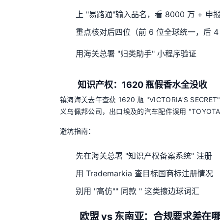
上 "易路通"输入品名，看 8000 万 + 申
重点核对后四位（前 6 位全球统一，后 4
用海关总署 "归类助手" 小程序验证
知识产权：1620 瓶假香水全没收
镇海海关去年查获 1620 瓶 "VICTORIA'S SE
义乌佩邦公司，出口埃及的汽车配件误用 "TOYOTA"
避坑指南：
先在海关总署 "知识产权备案系统" 注册
用 Trademarkia 查目标国商标注册情况
别用 "高仿"" 同款 " 这类擦边球词汇
欧盟 vs 东南亚：合规要求差在