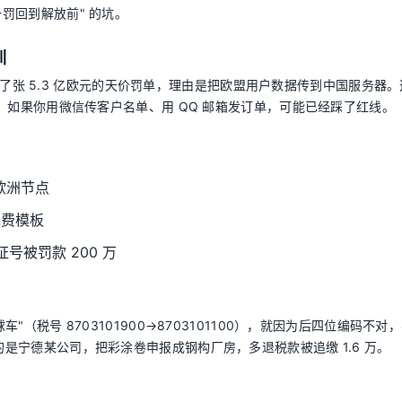
一罚回到解放前" 的坑。
训
ok 开了张 5.3 亿欧元的天价罚单，理由是把欧盟用户数据传到中国服务器
欧元。如果你用微信传客户名单、用 QQ 邮箱发订单，可能已经踩了红线。
欧洲节点
免费模板
被罚款 200 万
"（税号 8703101900→8703101100），就因为后四位编码不对
的是宁德某公司，把彩涂卷申报成钢构厂房，多退税款被追缴 1.6 万。