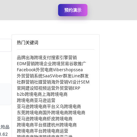
预约演示
热门关键词
品牌出海
跨境支付
搜索引擎营销
EDM营销
跨境企业
跨境贸易
谷歌推广
Facebook
外贸电商
Viber
shopssea
外贸营销系统
SaaS
Viber群发
Line群发
社群营销
社媒营销
海外营销
VI设计
SEM
官网建设
短视频运营
外贸营销
ERP
b2b跨境电商
上海跨境电商
跨境电商亚马逊运营
亚马逊跨境电商平台
义乌跨境电商
东莞跨境电商
国外跨境电商
跨境电商
亚马逊跨境电商
虾皮跨境电商
跨境电商平台搭建
杭州跨境电商
危险品
跨境电商平台
跨境电商运营
.62
跨境电商物流
跨境电商亚马逊