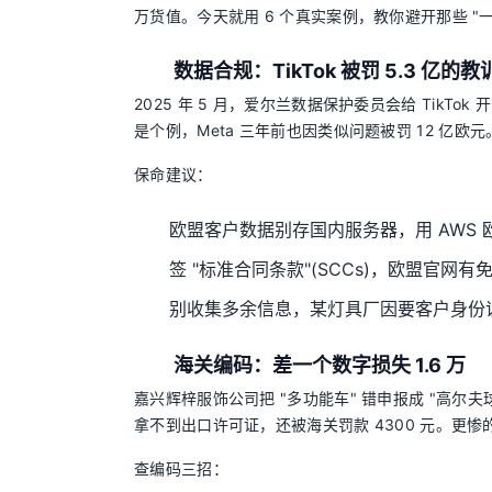
万货值。今天就用 6 个真实案例，教你避开那些 "
数据合规：TikTok 被罚 5.3 亿的教
2025 年 5 月，爱尔兰数据保护委员会给 TikT
是个例，Meta 三年前也因类似问题被罚 12 亿
保命建议：
欧盟客户数据别存国内服务器，用 AWS 
签 "标准合同条款"(SCCs)，欧盟官网有
别收集多余信息，某灯具厂因要客户身份证号
海关编码：差一个数字损失 1.6 万
嘉兴辉梓服饰公司把 "多功能车" 错申报成 "高尔夫球车
拿不到出口许可证，还被海关罚款 4300 元。更惨
查编码三招：