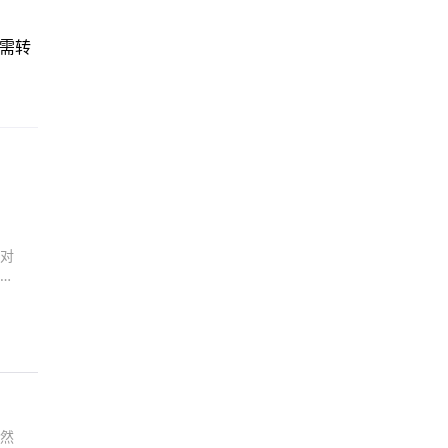
需转
对
焦
然