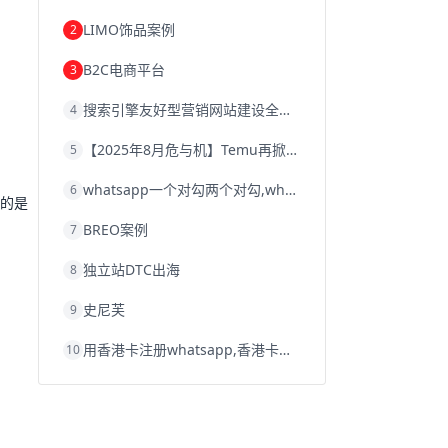
韩国跨境电商
跨境电商退税
LIMO饰品案例
2
沈阳跨境电商
跨境电商服务平台
欧洲跨境电商
跨境电商关税
B2C电商平台
3
跨境电商网店
跨境电商物流模式
跨境电商建站
跨境电商国际物流
搜索引擎友好型营销网站建设全攻略
4
跨境电商结算
浙江跨境电商
宁波跨境电商
跨境电商的模式
【2025年8月危与机】Temu再掀封店风暴，独立站才是跨境卖家的避险通道
5
跨境电商优势
跨境电商的优势
seo运营
seo优化
seo
Shopify
独立站
whatsapp一个对勾两个对勾,whatsapp对勾代表什么意思
6
whatsapp群发
冤的是
BREO案例
7
独立站DTC出海
8
史尼芙
9
用香港卡注册whatsapp,香港卡不能注册whatsapp
10