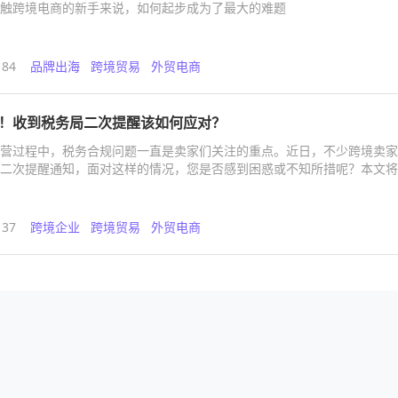
触跨境电商的新手来说，如何起步成为了最大的难题
184
品牌出海
跨境贸易
外贸电商
！收到税务局二次提醒该如何应对？
营过程中，税务合规问题一直是卖家们关注的重点。近日，不少跨境卖家
二次提醒通知，面对这样的情况，您是否感到困惑或不知所措呢？本文将
税务局的二次提醒，同时为您推荐一款能帮助卖家高效管理业务的智能工
137
跨境企业
跨境贸易
外贸电商