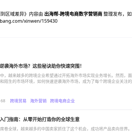
例到区域差异
》内容由
出海帮-跨境电商数字营销商
整理发布，如
ibang.com/xinwen/159430
逆袭海外市场？这些秘诀助你快速突围！
中，越来越多的跨境企业希望通过开拓海外市场实现业务增长。然而，面
和陌生的市场环境，如何快速逆袭海外市场，成为了每个跨境企业关注的
将从几个关键角度为您解析如何在海外市场中脱颖而出。
168
跨境贸易
海外营销
跨境电商企业
入门指南：从零开始打造你的全球生意
席卷全球，越来越多的中国卖家抓住了这个机会，成功将产品卖向世界。