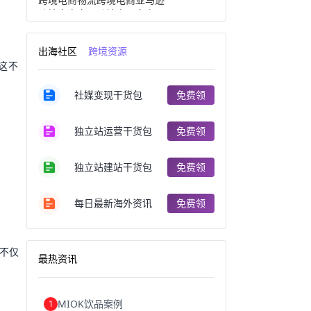
跨境电商产品
跨境出口电商
跨境电商出口
出口跨境电商
跨境电商企业
深圳跨境电商
出海社区
跨境资源
跨境电商分析
进口跨境电商
。这不
跨境电商服务
广州跨境电商
跨境电商市场
跨境电商创业
社媒变现干货包
免费领
跨境电商注册
跨境电商开店
跨境电商营销
跨境电商网站
跨境电商商品
个人跨境电商
独立站运营干货包
免费领
跨境电商案例
国内跨境电商
跨境电商管理
跨境电商卖家
郑州跨境电商
跨境电商趋势
独立站建站干货包
免费领
广东跨境电商
跨境电商支付
阿里跨境电商
全球跨境电商
每日最新海外资讯
免费领
跨境电商费用
美国跨境电商
跨境电商仓储
跨境电商推广
河南跨境电商
日本跨境电商
天津跨境电商
东南亚跨境电商
，不仅
最热资讯
跨境电商教程
成都跨境电商
独立站跨境电商
跨境电商独立站
跨境电商b2b
阿里巴巴跨境电商
MIOK饮品案例
1
跨境电商erp
西安跨境电商