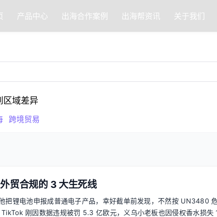
页
产品中心
出海合作案例
出海帮资讯
关于我们
到区域差异
海
跨境贸易
 外贸合规的 3 大生死线
他把锂电池申报成普通电子产品，幸好截单前发现，不然按 UN3480 
ikTok 刚因数据违规被罚 5.3 亿欧元，义乌小老板也因侵权香水损失 1