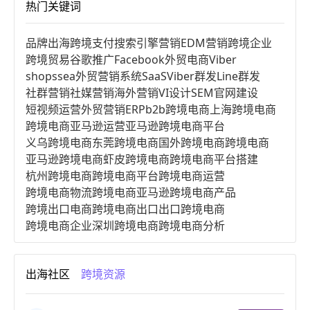
热门关键词
品牌出海
跨境支付
搜索引擎营销
EDM营销
跨境企业
跨境贸易
谷歌推广
Facebook
外贸电商
Viber
shopssea
外贸营销系统
SaaS
Viber群发
Line群发
社群营销
社媒营销
海外营销
VI设计
SEM
官网建设
短视频运营
外贸营销
ERP
b2b跨境电商
上海跨境电商
跨境电商亚马逊运营
亚马逊跨境电商平台
义乌跨境电商
东莞跨境电商
国外跨境电商
跨境电商
亚马逊跨境电商
虾皮跨境电商
跨境电商平台搭建
杭州跨境电商
跨境电商平台
跨境电商运营
跨境电商物流
跨境电商亚马逊
跨境电商产品
跨境出口电商
跨境电商出口
出口跨境电商
跨境电商企业
深圳跨境电商
跨境电商分析
进口跨境电商
跨境电商服务
广州跨境电商
跨境电商市场
跨境电商创业
跨境电商注册
出海社区
跨境资源
跨境电商开店
跨境电商营销
跨境电商网站
跨境电商商品
个人跨境电商
跨境电商案例
国内跨境电商
跨境电商管理
跨境电商卖家