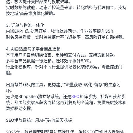
透，极大提升受限品类的投放效率。
实时数据驾驶舱，动态监控流量来源、转化路径与代理佣金，支持
按地域/商品维度优化策略。
3. 订单与物流一体化
内嵌ERP自动处理订单，物流轨迹同步，作业效率提升35%。
财务风控看板，实时监控拒付率与退款率，高风险订单自动拦截。
4. AI自适应与多平台商品迁移
基于用户IP自动切换语言、币种和支付方式，支持货到付款。
多平台商品数据一键迁移，迁移效率提升80%。
行业化模板库，针对不同行业提供场景化装修方案，降低搭建门
槛。
出海帮并非只做工具，更构建了“流量获取-转化-留存”的生态闭
环。
无论是ShopsSea独立站系统，还是
SEO
矩阵系统、社媒AI获客系
统，都围绕卖家从获客到转化再到复购的全流程，提供底层技术和
数据驱动支撑。
SEO矩阵系统：用AI打破流量天花板
2025年，随着搜索引擎算法高速迭代，传统SEO已难以支撑海外