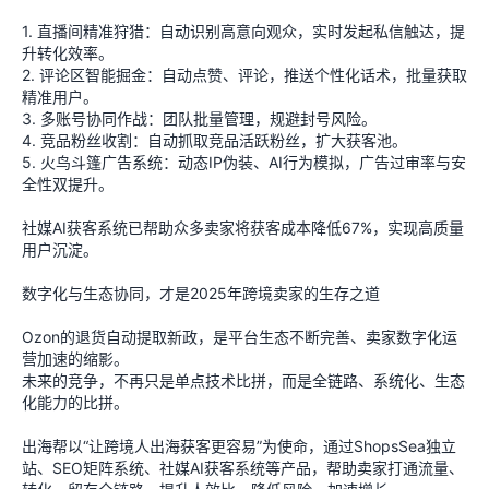
1. 直播间精准狩猎：自动识别高意向观众，实时发起私信触达，提
升转化效率。
2. 评论区智能掘金：自动点赞、评论，推送个性化话术，批量获取
精准用户。
3. 多账号协同作战：团队批量管理，规避封号风险。
4. 竞品粉丝收割：自动抓取竞品活跃粉丝，扩大获客池。
5. 火鸟斗篷广告系统：动态IP伪装、AI行为模拟，广告过审率与安
全性双提升。
社媒AI获客系统已帮助众多卖家将获客成本降低67%，实现高质量
用户沉淀。
数字化与生态协同，才是2025年跨境卖家的生存之道
Ozon的退货自动提取新政，是平台生态不断完善、卖家数字化运
营加速的缩影。
未来的竞争，不再只是单点技术比拼，而是全链路、系统化、生态
化能力的比拼。
出海帮以“让跨境人出海获客更容易”为使命，通过ShopsSea独立
站、SEO矩阵系统、社媒AI获客系统等产品，帮助卖家打通流量、