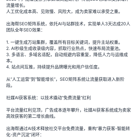
流量增长。
人工优化成本高、见效慢、风险大，成为卖家难以承受之重。
出海帮SEO矩阵系统，依托AI与站群技术，实现单人3天达成20人
团队全年SEO效果：
1. 一键生成万站集群，覆盖所有目标关键词，提升主站权重。
2. AI秒级生成收录级内容，抓取行业热点，快速布局流量池。
3. 多语言、多域名适配，自动规避内容重复，降低人力与运维成
本。
4. 站点间互推，持续提升品牌曝光和用户信任度。
从“人工运营”到“智能增长”，SEO矩阵系统让流量获取进入新阶
段。
社媒AI获客系统：以技术撬动“免费流量”红利
平台流量红利见顶，广告成本逐年攀升，社媒AI获客系统成为卖家
高效获客的第二增长曲线。
出海帮通过AI技术释放社交平台免费流量，重构“暴力获客-智能转
化-资产沉淀”闭环：