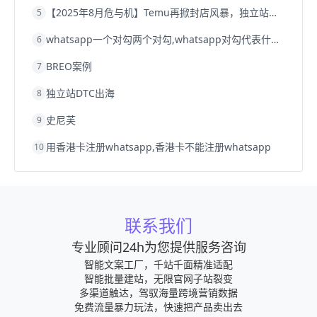
【2025年8月危与机】Temu再掀封店风暴，独立站才是跨境卖家的避险通道
5
whatsapp一个对勾两个对勾,whatsapp对勾代表什么意思
6
BREO案例
7
独立站DTC出海
8
史尼芙
9
用香港卡注册whatsapp,香港卡不能注册whatsapp
10
联系我们
专业顾问24h为您提供服务咨询
智能文案工厂，千站千面精准适配
智能批量建站，无限官网子站裂变
多渠道触达，驾驭海量跨境营销数据
免费流量暴力玩法，快速把产品卖出去