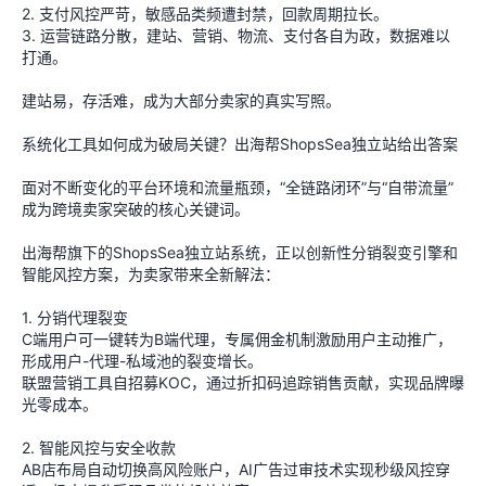
2. 支付风控严苛，敏感品类频遭封禁，回款周期拉长。
3. 运营链路分散，建站、营销、物流、支付各自为政，数据难以
打通。
建站易，存活难，成为大部分卖家的真实写照。
系统化工具如何成为破局关键？出海帮ShopsSea独立站给出答案
面对不断变化的平台环境和流量瓶颈，“全链路闭环”与“自带流量”
成为跨境卖家突破的核心关键词。
出海帮旗下的ShopsSea独立站系统，正以创新性分销裂变引擎和
智能风控方案，为卖家带来全新解法：
1. 分销代理裂变
C端用户可一键转为B端代理，专属佣金机制激励用户主动推广，
形成用户-代理-私域池的裂变增长。
联盟营销工具自招募KOC，通过折扣码追踪销售贡献，实现品牌曝
光零成本。
2. 智能风控与安全收款
AB店布局自动切换高风险账户，AI广告过审技术实现秒级风控穿