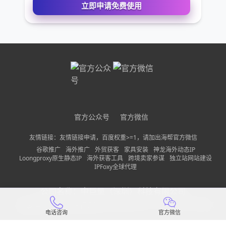
您的电话
公司名称
需求描述
官方公众号
官方微信
请确保您填写的联系方式无误，以便我们第一时间联系到
友情链接：友情链接申请，百度权重>=1，请加出海帮官方微信
立即申请免费使用
谷歌推广
海外推广
外贸获客
家具安装
神龙海外动态IP
Loongproxy原生静态IP
海外获客工具
跨境卖家参谋
独立站网站建设
IPFoxy全球代理
公司名称：
中巨量（深圳）科技有限公司
备案信息：
粤ICP备2022150197号-13
隐私政策
网站地图
电话咨询
官方微信