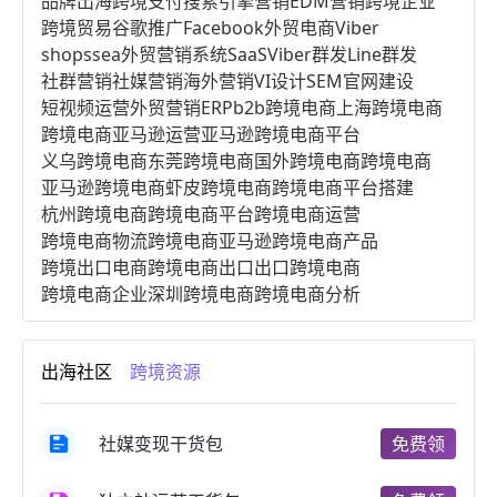
品牌出海
跨境支付
搜索引擎营销
EDM营销
跨境企业
跨境贸易
谷歌推广
Facebook
外贸电商
Viber
shopssea
外贸营销系统
SaaS
Viber群发
Line群发
社群营销
社媒营销
海外营销
VI设计
SEM
官网建设
短视频运营
外贸营销
ERP
b2b跨境电商
上海跨境电商
跨境电商亚马逊运营
亚马逊跨境电商平台
义乌跨境电商
东莞跨境电商
国外跨境电商
跨境电商
亚马逊跨境电商
虾皮跨境电商
跨境电商平台搭建
杭州跨境电商
跨境电商平台
跨境电商运营
跨境电商物流
跨境电商亚马逊
跨境电商产品
跨境出口电商
跨境电商出口
出口跨境电商
跨境电商企业
深圳跨境电商
跨境电商分析
进口跨境电商
跨境电商服务
广州跨境电商
跨境电商市场
跨境电商创业
跨境电商注册
出海社区
跨境资源
跨境电商开店
跨境电商营销
跨境电商网站
跨境电商商品
个人跨境电商
跨境电商案例
国内跨境电商
跨境电商管理
跨境电商卖家
社媒变现干货包
免费领
郑州跨境电商
跨境电商趋势
广东跨境电商
跨境电商支付
阿里跨境电商
全球跨境电商