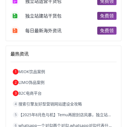
独立站运营干货包
免费领
跨境电商费用
美国跨境电商
跨境电商仓储
跨境电商推广
河南跨境电商
日本跨境电商
独立站建站干货包
免费领
天津跨境电商
东南亚跨境电商
跨境电商教程
成都跨境电商
独立站跨境电商
跨境电商独立站
跨境电商b2b
阿里巴巴跨境电商
跨境电商erp
每日最新海外资讯
免费领
西安跨境电商
韩国跨境电商
跨境电商退税
沈阳跨境电商
跨境电商服务平台
欧洲跨境电商
跨境电商关税
跨境电商网店
跨境电商物流模式
最热资讯
跨境电商建站
跨境电商国际物流
跨境电商结算
浙江跨境电商
宁波跨境电商
跨境电商的模式
跨境电商优势
跨境电商的优势
seo运营
seo优化
seo
MIOK饮品案例
1
Shopify
独立站
whatsapp群发
LIMO饰品案例
2
B2C电商平台
3
搜索引擎友好型营销网站建设全攻略
4
【2025年8月危与机】Temu再掀封店风暴，独立站才是跨境卖家的避险通道
5
whatsapp一个对勾两个对勾,whatsapp对勾代表什么意思
6