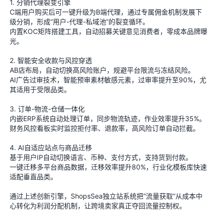
1. 分销代理裂变引擎
C端用户购买后可一键升级为B端代理，通过专属佣金机制发展下
级分销，形成“用户-代理-私域池”的裂变循环。
内置KOC矩阵搭建工具，自动招募关键意见消费者，零成本品牌曝
光。
2. 智能安全收款与风控穿透
AB店布局，自动切换高风险账户，规避平台限流与冻结风险。
AI广告过审技术，智能预审素材敏感元素，过审率提升至90%，尤
其适用于受限品类。
3. 订单-物流-仓储一体化
内嵌ERP系统自动处理订单，同步物流轨迹，作业效率提升35%。
财务风控看板实时监控拒付率、退款率，高风险订单自动拦截。
4. AI自适应站点与商品迁移
基于用户IP自动切换语言、币种、支付方式，支持货到付款。
一键迁移多平台商品数据，迁移效率提升80%，行业化模板库快速
适配垂直品类。
通过上述创新引擎，ShopsSea独立站系统把“流量获取”从成本中
心转化为利润分配机制，让跨境卖家真正夺回流量控制权。