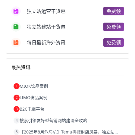
跨境电商支付
阿里跨境电商
全球跨境电商
独立站运营干货包
免费领
跨境电商费用
美国跨境电商
跨境电商仓储
跨境电商推广
河南跨境电商
日本跨境电商
独立站建站干货包
免费领
天津跨境电商
东南亚跨境电商
跨境电商教程
成都跨境电商
独立站跨境电商
跨境电商独立站
跨境电商b2b
阿里巴巴跨境电商
跨境电商erp
每日最新海外资讯
免费领
西安跨境电商
韩国跨境电商
跨境电商退税
沈阳跨境电商
跨境电商服务平台
欧洲跨境电商
跨境电商关税
跨境电商网店
跨境电商物流模式
最热资讯
跨境电商建站
跨境电商国际物流
跨境电商结算
浙江跨境电商
宁波跨境电商
跨境电商的模式
跨境电商优势
跨境电商的优势
seo运营
seo优化
seo
MIOK饮品案例
1
Shopify
独立站
whatsapp群发
LIMO饰品案例
2
B2C电商平台
3
搜索引擎友好型营销网站建设全攻略
4
【2025年8月危与机】Temu再掀封店风暴，独立站才是跨境卖家的避险通道
5