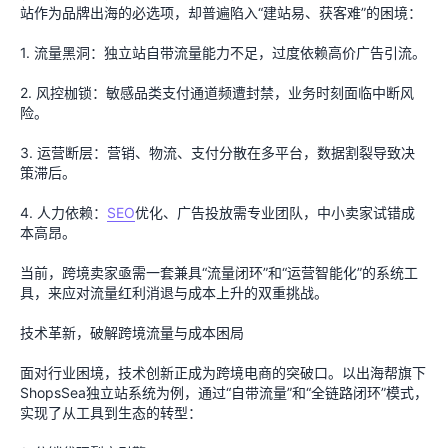
站作为品牌出海的必选项，却普遍陷入“建站易、获客难”的困境：
1. 流量黑洞：独立站自带流量能力不足，过度依赖高价广告引流。
2. 风控枷锁：敏感品类支付通道频遭封禁，业务时刻面临中断风
险。
3. 运营断层：营销、物流、支付分散在多平台，数据割裂导致决
策滞后。
4. 人力依赖：
SEO
优化、广告投放需专业团队，中小卖家试错成
本高昂。
当前，跨境卖家亟需一套兼具“流量闭环”和“运营智能化”的系统工
具，来应对流量红利消退与成本上升的双重挑战。
技术革新，破解跨境流量与成本困局
面对行业困境，技术创新正成为跨境电商的突破口。以出海帮旗下
ShopsSea独立站系统为例，通过“自带流量”和“全链路闭环”模式，
实现了从工具到生态的转型：