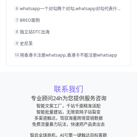
whatsapp一个对勾两个对勾,whatsapp对勾代表什么意思
6
BREO案例
7
独立站DTC出海
8
史尼芙
9
用香港卡注册whatsapp,香港卡不能注册whatsapp
10
联系我们
专业顾问24h为您提供服务咨询
智能文案工厂，千站千面精准适配
智能批量建站，无限官网子站裂变
多渠道触达，驾驭海量跨境营销数据
免费流量暴力玩法，快速把产品卖出去
智启全球商机，AI引擎一键触达目标客群