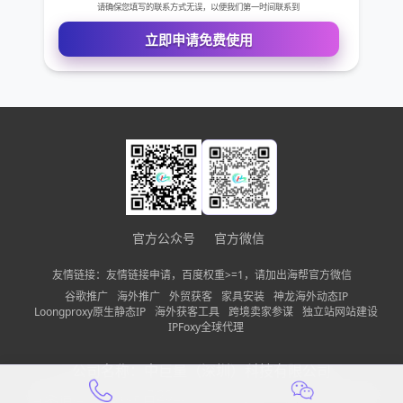
免费VIP权限体验
您的姓名
您的电话
公司名称
官方公众号
官方微信
需求描述
友情链接：友情链接申请，百度权重>=1，请加出海帮官方微信
谷歌推广
海外推广
外贸获客
家具安装
神龙海外动态IP
Loongproxy原生静态IP
海外获客工具
跨境卖家参谋
独立站网站建设
IPFoxy全球代理
请确保您填写的联系方式无误，以便我们第一时间联系到
公司名称：
中巨量（深圳）科技有限公司
立即申请免费使用
备案信息：
粤ICP备2022150197号-13
隐私政策
网站地图