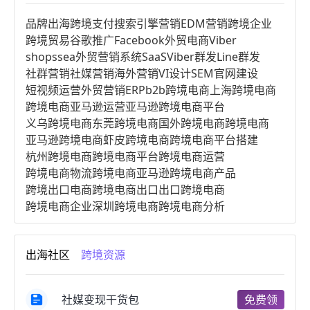
品牌出海
跨境支付
搜索引擎营销
EDM营销
跨境企业
跨境贸易
谷歌推广
Facebook
外贸电商
Viber
shopssea
外贸营销系统
SaaS
Viber群发
Line群发
社群营销
社媒营销
海外营销
VI设计
SEM
官网建设
短视频运营
外贸营销
ERP
b2b跨境电商
上海跨境电商
跨境电商亚马逊运营
亚马逊跨境电商平台
义乌跨境电商
东莞跨境电商
国外跨境电商
跨境电商
亚马逊跨境电商
虾皮跨境电商
跨境电商平台搭建
杭州跨境电商
跨境电商平台
跨境电商运营
跨境电商物流
跨境电商亚马逊
跨境电商产品
跨境出口电商
跨境电商出口
出口跨境电商
跨境电商企业
深圳跨境电商
跨境电商分析
进口跨境电商
跨境电商服务
广州跨境电商
跨境电商市场
跨境电商创业
跨境电商注册
出海社区
跨境资源
跨境电商开店
跨境电商营销
跨境电商网站
跨境电商商品
个人跨境电商
跨境电商案例
国内跨境电商
跨境电商管理
跨境电商卖家
社媒变现干货包
免费领
郑州跨境电商
跨境电商趋势
广东跨境电商