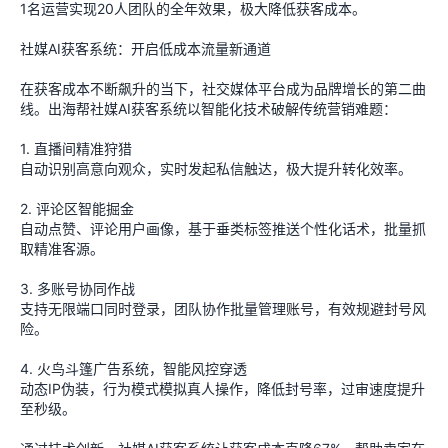
1名运营实现20人团队的全年效果，极大降低获客成本。
社媒AI获客系统：开启低成本流量新通道
在获客成本不断飙升的当下，社交媒体平台成为品牌增长的第二曲
线。出海帮社媒AI获客系统以智能化技术破解传统营销难题：
1. 直播间精准狩猎
自动识别高意向观众，实时发起私信触达，极大提升转化效率。
2. 评论区智能掘金
自动点赞、评论用户画像，基于垂类标签推送个性化话术，批量抓
取精准客源。
3. 多账号协同作战
支持无限端口同时登录，团队协作批量管理账号，有效规避封号风
险。
4. 火鸟斗篷广告系统，智能风控穿透
动态IP伪装，行为模式模拟真人操作，降低封号率，过审速度提升
至秒级。