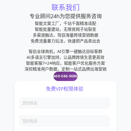
联系我们
专业顾问24h为您提供服务咨询
智能文案工厂，千站千面精准适配
智能批量建站，无限官网子站裂变
多渠道触达，驾驭海量跨境营销数据
免费流量暴力玩法，快速把产品卖出去
智启全球商机，AI引擎一键触达目标客群
AI多语言引擎加持，让品牌跨境生意更高效
智能客服7×24响应，赋能客户优化服务方案
深挖精准用户数据，定制一站式品牌出海营销
400-086-9686