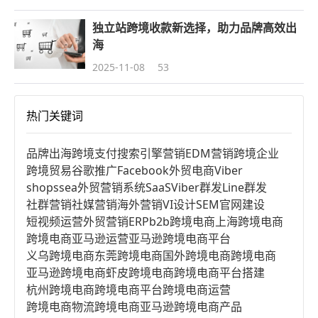
独立站跨境收款新选择，助力品牌高效出
海
2025-11-08
53
热门关键词
品牌出海
跨境支付
搜索引擎营销
EDM营销
跨境企业
跨境贸易
谷歌推广
Facebook
外贸电商
Viber
shopssea
外贸营销系统
SaaS
Viber群发
Line群发
社群营销
社媒营销
海外营销
VI设计
SEM
官网建设
短视频运营
外贸营销
ERP
b2b跨境电商
上海跨境电商
跨境电商亚马逊运营
亚马逊跨境电商平台
义乌跨境电商
东莞跨境电商
国外跨境电商
跨境电商
亚马逊跨境电商
虾皮跨境电商
跨境电商平台搭建
杭州跨境电商
跨境电商平台
跨境电商运营
跨境电商物流
跨境电商亚马逊
跨境电商产品