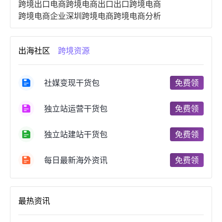
跨境出口电商
跨境电商出口
出口跨境电商
跨境电商企业
深圳跨境电商
跨境电商分析
进口跨境电商
跨境电商服务
广州跨境电商
跨境电商市场
跨境电商创业
跨境电商注册
出海社区
跨境资源
跨境电商开店
跨境电商营销
跨境电商网站
跨境电商商品
个人跨境电商
跨境电商案例
国内跨境电商
跨境电商管理
跨境电商卖家
社媒变现干货包
免费领
郑州跨境电商
跨境电商趋势
广东跨境电商
跨境电商支付
阿里跨境电商
全球跨境电商
独立站运营干货包
免费领
跨境电商费用
美国跨境电商
跨境电商仓储
跨境电商推广
河南跨境电商
日本跨境电商
独立站建站干货包
免费领
天津跨境电商
东南亚跨境电商
跨境电商教程
成都跨境电商
独立站跨境电商
跨境电商独立站
跨境电商b2b
阿里巴巴跨境电商
跨境电商erp
每日最新海外资讯
免费领
西安跨境电商
韩国跨境电商
跨境电商退税
沈阳跨境电商
跨境电商服务平台
欧洲跨境电商
跨境电商关税
跨境电商网店
跨境电商物流模式
最热资讯
跨境电商建站
跨境电商国际物流
跨境电商结算
浙江跨境电商
宁波跨境电商
跨境电商的模式