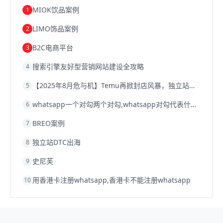
跨境电商优势
跨境电商的优势
seo运营
seo优化
seo
MIOK饮品案例
1
Shopify
独立站
whatsapp群发
LIMO饰品案例
2
B2C电商平台
3
搜索引擎友好型营销网站建设全攻略
4
【2025年8月危与机】Temu再掀封店风暴，独立站才是跨境卖家的避险通道
5
whatsapp一个对勾两个对勾,whatsapp对勾代表什么意思
6
BREO案例
7
独立站DTC出海
8
史尼芙
9
用香港卡注册whatsapp,香港卡不能注册whatsapp
10