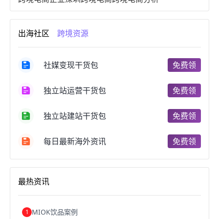
进口跨境电商
跨境电商服务
广州跨境电商
跨境电商市场
跨境电商创业
跨境电商注册
出海社区
跨境资源
跨境电商开店
跨境电商营销
跨境电商网站
跨境电商商品
个人跨境电商
跨境电商案例
国内跨境电商
跨境电商管理
跨境电商卖家
社媒变现干货包
免费领
郑州跨境电商
跨境电商趋势
广东跨境电商
跨境电商支付
阿里跨境电商
全球跨境电商
独立站运营干货包
免费领
跨境电商费用
美国跨境电商
跨境电商仓储
跨境电商推广
河南跨境电商
日本跨境电商
独立站建站干货包
免费领
天津跨境电商
东南亚跨境电商
跨境电商教程
成都跨境电商
独立站跨境电商
跨境电商独立站
跨境电商b2b
阿里巴巴跨境电商
跨境电商erp
每日最新海外资讯
免费领
西安跨境电商
韩国跨境电商
跨境电商退税
沈阳跨境电商
跨境电商服务平台
欧洲跨境电商
跨境电商关税
跨境电商网店
跨境电商物流模式
最热资讯
跨境电商建站
跨境电商国际物流
跨境电商结算
浙江跨境电商
宁波跨境电商
跨境电商的模式
跨境电商优势
跨境电商的优势
seo运营
seo优化
seo
MIOK饮品案例
1