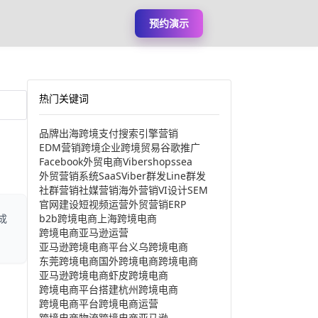
预约演示
热门关键词
品牌出海
跨境支付
搜索引擎营销
EDM营销
跨境企业
跨境贸易
谷歌推广
Facebook
外贸电商
Viber
shopssea
外贸营销系统
SaaS
Viber群发
Line群发
社群营销
社媒营销
海外营销
VI设计
SEM
官网建设
短视频运营
外贸营销
ERP
b2b跨境电商
上海跨境电商
成
跨境电商亚马逊运营
亚马逊跨境电商平台
义乌跨境电商
东莞跨境电商
国外跨境电商
跨境电商
亚马逊跨境电商
虾皮跨境电商
跨境电商平台搭建
杭州跨境电商
跨境电商平台
跨境电商运营
跨境电商物流
跨境电商亚马逊