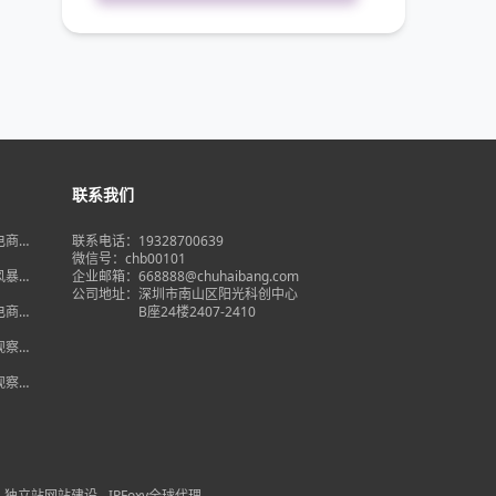
联系我们
境电商大
联系电话：19328700639
在即，
微信号：chb00101
何突
品风暴】
企业邮箱：668888@chuhaibang.com
增背
公司地址：
深圳市南山区阳光科创中心
占数字
境电商新
B座24楼2407-2410
政策放
借势突
度观察】
量背
自主流
度观察】
跨境电
红
独立站网站建设
IPFoxy全球代理