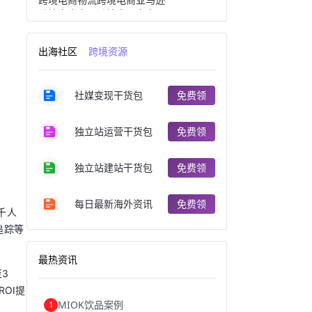
跨境电商产品
跨境出口电商
跨境电商出口
出口跨境电商
跨境电商企业
深圳跨境电商
出海社区
跨境资源
跨境电商分析
进口跨境电商
跨境电商服务
广州跨境电商
跨境电商市场
跨境电商创业
社媒变现干货包
免费领
跨境电商注册
跨境电商开店
跨境电商营销
跨境电商网站
跨境电商商品
个人跨境电商
独立站运营干货包
免费领
跨境电商案例
国内跨境电商
跨境电商管理
跨境电商卖家
郑州跨境电商
跨境电商趋势
独立站建站干货包
免费领
广东跨境电商
跨境电商支付
阿里跨境电商
全球跨境电商
每日最新海外资讯
免费领
跨境电商费用
美国跨境电商
“千人
跨境电商仓储
跨境电商推广
追踪等
河南跨境电商
日本跨境电商
天津跨境电商
东南亚跨境电商
最热资讯
跨境电商教程
成都跨境电商
3
独立站跨境电商
跨境电商独立站
OI提
跨境电商b2b
阿里巴巴跨境电商
MIOK饮品案例
1
跨境电商erp
西安跨境电商