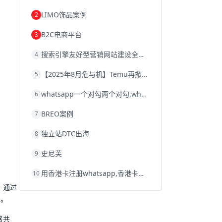
韩国跨境电商
跨境电商退税
LIMO饰品案例
2
沈阳跨境电商
跨境电商服务平台
欧洲跨境电商
跨境电商关税
B2C电商平台
3
跨境电商网店
跨境电商物流模式
跨境电商建站
跨境电商国际物流
搜索引擎友好型营销网站建设全攻略
4
跨境电商结算
浙江跨境电商
宁波跨境电商
跨境电商的模式
【2025年8月危与机】Temu再掀封店风暴，独立站才是跨境卖家的避险通道
5
跨境电商优势
跨境电商的优势
seo运营
seo优化
seo
Shopify
独立站
whatsapp一个对勾两个对勾,whatsapp对勾代表什么意思
6
whatsapp群发
BREO案例
7
独立站DTC出海
8
史尼芙
9
用香港卡注册whatsapp,香港卡不能注册whatsapp
10
。通过
础。
感共