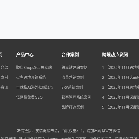
页
产品中心
合作案例
跨境热点资讯
司介绍
顺店ShopsSea独立站
独立站建站案例
1 【2025年11月跨
变局】eBay店铺升级
户案例
火鸟跨境斗篷系统
流量营销案例
独立站流量自主权如
2 【2025年11月选
围？
俄罗斯安眠药需求激
海资讯
全球推AI海外社媒矩阵
ERP系统案例
后，跨境电商如何抢
3 【2025年11月跨
排毒与助眠市场？
机遇】沃尔玛自配送
亿网搜免费GEO
获客管理系统案例
宽，独立站卖家如何
4 【2025年11月深
围？
中国汽车暴增英国销
品牌打造案例
后，跨境电商如何用“
5 【2025年11月深
量”破局增长困局？
海关总署数据新高，
商如何抓住出海“增长
利”？
友情链接：友情链接申请，百度权重>=1，请加出海帮官方微信
家具安装
神龙海外动态IP
Loongproxy原生静态IP
海外获客工具
跨境卖家参谋