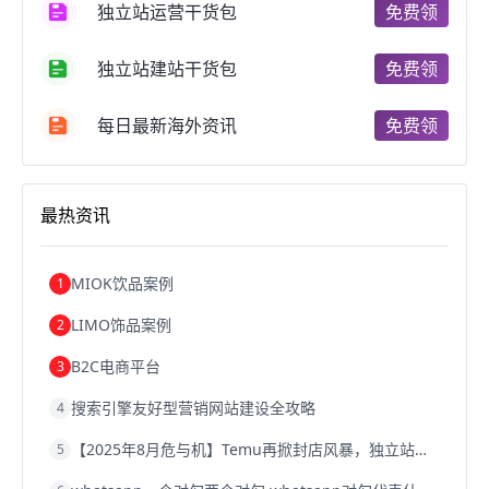
独立站运营干货包
免费领
跨境电商费用
美国跨境电商
跨境电商仓储
跨境电商推广
河南跨境电商
日本跨境电商
独立站建站干货包
免费领
天津跨境电商
东南亚跨境电商
跨境电商教程
成都跨境电商
独立站跨境电商
跨境电商独立站
跨境电商b2b
阿里巴巴跨境电商
跨境电商erp
每日最新海外资讯
免费领
西安跨境电商
韩国跨境电商
跨境电商退税
沈阳跨境电商
跨境电商服务平台
欧洲跨境电商
跨境电商关税
跨境电商网店
跨境电商物流模式
最热资讯
跨境电商建站
跨境电商国际物流
跨境电商结算
浙江跨境电商
宁波跨境电商
跨境电商的模式
跨境电商优势
跨境电商的优势
seo运营
seo优化
seo
MIOK饮品案例
1
Shopify
独立站
whatsapp群发
LIMO饰品案例
2
B2C电商平台
3
搜索引擎友好型营销网站建设全攻略
4
【2025年8月危与机】Temu再掀封店风暴，独立站才是跨境卖家的避险通道
5