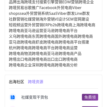
品牌出海
跨境支付
搜索引擎营销
EDM营销
跨境企业
跨境贸易
谷歌推广
Facebook
外贸电商
Viber
shopssea
外贸营销系统
SaaS
Viber群发
Line群发
社群营销
社媒营销
海外营销
VI设计
SEM
官网建设
短视频运营
外贸营销
ERP
b2b跨境电商
上海跨境电商
跨境电商亚马逊运营
亚马逊跨境电商平台
义乌跨境电商
东莞跨境电商
国外跨境电商
跨境电商
亚马逊跨境电商
虾皮跨境电商
跨境电商平台搭建
杭州跨境电商
跨境电商平台
跨境电商运营
跨境电商物流
跨境电商亚马逊
跨境电商产品
跨境出口电商
跨境电商出口
出口跨境电商
跨境电商企业
深圳跨境电商
跨境电商分析
进口跨境电商
跨境电商服务
广州跨境电商
跨境电商市场
跨境电商创业
跨境电商注册
出海社区
跨境资源
跨境电商开店
跨境电商营销
跨境电商网站
跨境电商商品
个人跨境电商
跨境电商案例
国内跨境电商
跨境电商管理
跨境电商卖家
社媒变现干货包
免费领
郑州跨境电商
跨境电商趋势
广东跨境电商
跨境电商支付
阿里跨境电商
全球跨境电商