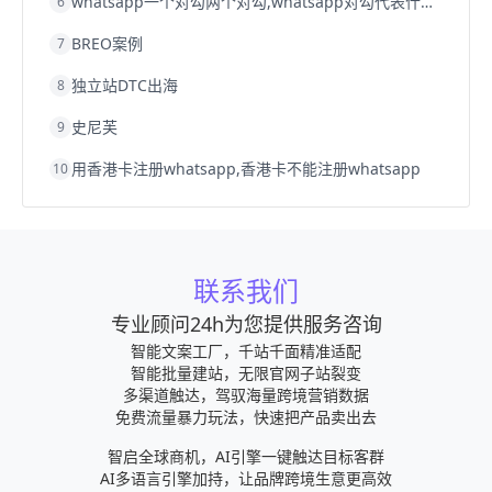
whatsapp一个对勾两个对勾,whatsapp对勾代表什么意思
6
BREO案例
7
独立站DTC出海
8
史尼芙
9
用香港卡注册whatsapp,香港卡不能注册whatsapp
10
联系我们
专业顾问24h为您提供服务咨询
智能文案工厂，千站千面精准适配
智能批量建站，无限官网子站裂变
多渠道触达，驾驭海量跨境营销数据
免费流量暴力玩法，快速把产品卖出去
智启全球商机，AI引擎一键触达目标客群
AI多语言引擎加持，让品牌跨境生意更高效