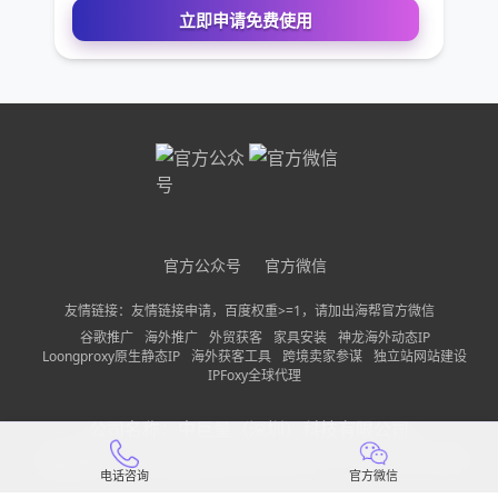
您的电话
公司名称
需求描述
官方公众号
官方微信
请确保您填写的联系方式无误，以便我们第一时间联系到
友情链接：友情链接申请，百度权重>=1，请加出海帮官方微信
立即申请免费使用
谷歌推广
海外推广
外贸获客
家具安装
神龙海外动态IP
Loongproxy原生静态IP
海外获客工具
跨境卖家参谋
独立站网站建设
IPFoxy全球代理
公司名称：
中巨量（深圳）科技有限公司
备案信息：
粤ICP备2022150197号-13
隐私政策
网站地图
电话咨询
官方微信