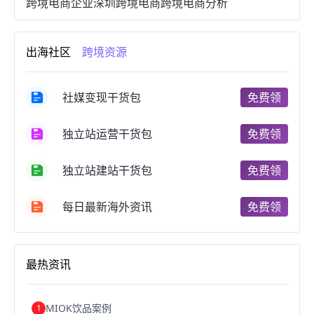
跨境电商企业
深圳跨境电商
跨境电商分析
进口跨境电商
跨境电商服务
广州跨境电商
跨境电商市场
跨境电商创业
跨境电商注册
出海社区
跨境资源
跨境电商开店
跨境电商营销
跨境电商网站
跨境电商商品
个人跨境电商
跨境电商案例
国内跨境电商
跨境电商管理
跨境电商卖家
社媒变现干货包
免费领
郑州跨境电商
跨境电商趋势
广东跨境电商
跨境电商支付
阿里跨境电商
全球跨境电商
独立站运营干货包
免费领
跨境电商费用
美国跨境电商
跨境电商仓储
跨境电商推广
河南跨境电商
日本跨境电商
独立站建站干货包
免费领
天津跨境电商
东南亚跨境电商
跨境电商教程
成都跨境电商
独立站跨境电商
跨境电商独立站
跨境电商b2b
阿里巴巴跨境电商
跨境电商erp
每日最新海外资讯
免费领
西安跨境电商
韩国跨境电商
跨境电商退税
沈阳跨境电商
跨境电商服务平台
欧洲跨境电商
跨境电商关税
跨境电商网店
跨境电商物流模式
最热资讯
跨境电商建站
跨境电商国际物流
跨境电商结算
浙江跨境电商
宁波跨境电商
跨境电商的模式
跨境电商优势
跨境电商的优势
seo运营
seo优化
seo
MIOK饮品案例
1