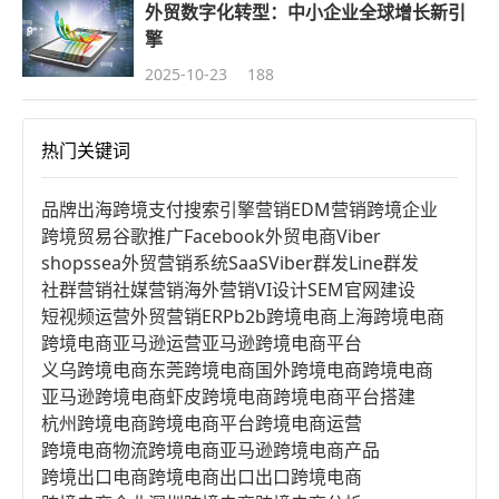
外贸数字化转型：中小企业全球增长新引
擎
2025-10-23
188
热门关键词
品牌出海
跨境支付
搜索引擎营销
EDM营销
跨境企业
跨境贸易
谷歌推广
Facebook
外贸电商
Viber
shopssea
外贸营销系统
SaaS
Viber群发
Line群发
社群营销
社媒营销
海外营销
VI设计
SEM
官网建设
短视频运营
外贸营销
ERP
b2b跨境电商
上海跨境电商
跨境电商亚马逊运营
亚马逊跨境电商平台
义乌跨境电商
东莞跨境电商
国外跨境电商
跨境电商
亚马逊跨境电商
虾皮跨境电商
跨境电商平台搭建
杭州跨境电商
跨境电商平台
跨境电商运营
跨境电商物流
跨境电商亚马逊
跨境电商产品
跨境出口电商
跨境电商出口
出口跨境电商