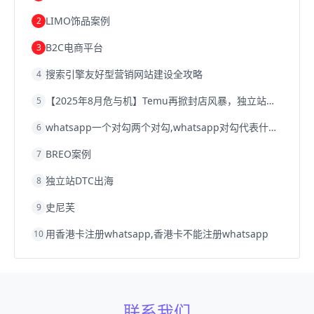
Shopify
独立站
whatsapp群发
LIMO饰品案例
2
B2C电商平台
3
搜索引擎友好型营销网站建设全攻略
4
【2025年8月危与机】Temu再掀封店风暴，独立站才是跨境卖家的避险通道
5
whatsapp一个对勾两个对勾,whatsapp对勾代表什么意思
6
BREO案例
7
独立站DTC出海
8
史尼芙
9
用香港卡注册whatsapp,香港卡不能注册whatsapp
10
联系我们