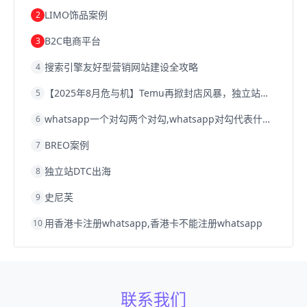
Shopify
独立站
whatsapp群发
LIMO饰品案例
2
B2C电商平台
3
搜索引擎友好型营销网站建设全攻略
4
【2025年8月危与机】Temu再掀封店风暴，独立站才是跨境卖家的避险通道
5
whatsapp一个对勾两个对勾,whatsapp对勾代表什么意思
6
BREO案例
7
独立站DTC出海
8
史尼芙
9
用香港卡注册whatsapp,香港卡不能注册whatsapp
10
联系我们