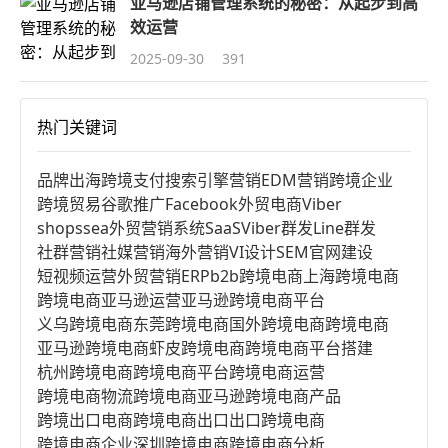
亚马逊店铺管理系统的秘密：从起步到高
效运营
2025-09-30
391
热门关键词
品牌出海
跨境支付
搜索引擎营销
EDM营销
跨境企业
跨境贸易
谷歌推广
Facebook
外贸电商
Viber
shopssea
外贸营销系统
SaaS
Viber群发
Line群发
社群营销
社媒营销
海外营销
VI设计
SEM
官网建设
短视频运营
外贸营销
ERP
b2b跨境电商
上海跨境电商
跨境电商亚马逊运营
亚马逊跨境电商平台
义乌跨境电商
东莞跨境电商
国外跨境电商
跨境电商
亚马逊跨境电商
虾皮跨境电商
跨境电商平台搭建
杭州跨境电商
跨境电商平台
跨境电商运营
跨境电商物流
跨境电商亚马逊
跨境电商产品
跨境出口电商
跨境电商出口
出口跨境电商
跨境电商企业
深圳跨境电商
跨境电商分析