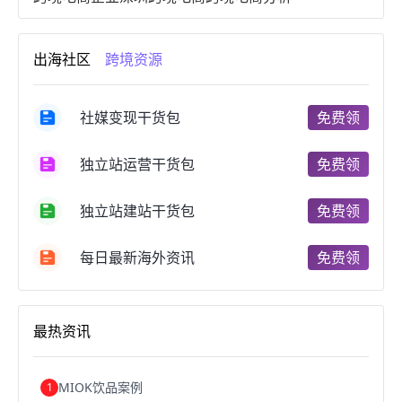
进口跨境电商
跨境电商服务
广州跨境电商
跨境电商市场
跨境电商创业
跨境电商注册
出海社区
跨境资源
跨境电商开店
跨境电商营销
跨境电商网站
跨境电商商品
个人跨境电商
跨境电商案例
国内跨境电商
跨境电商管理
跨境电商卖家
社媒变现干货包
免费领
郑州跨境电商
跨境电商趋势
广东跨境电商
跨境电商支付
阿里跨境电商
全球跨境电商
独立站运营干货包
免费领
跨境电商费用
美国跨境电商
跨境电商仓储
跨境电商推广
河南跨境电商
日本跨境电商
独立站建站干货包
免费领
天津跨境电商
东南亚跨境电商
跨境电商教程
成都跨境电商
独立站跨境电商
跨境电商独立站
跨境电商b2b
阿里巴巴跨境电商
跨境电商erp
每日最新海外资讯
免费领
西安跨境电商
韩国跨境电商
跨境电商退税
沈阳跨境电商
跨境电商服务平台
欧洲跨境电商
跨境电商关税
跨境电商网店
跨境电商物流模式
最热资讯
跨境电商建站
跨境电商国际物流
跨境电商结算
浙江跨境电商
宁波跨境电商
跨境电商的模式
跨境电商优势
跨境电商的优势
seo运营
seo优化
seo
MIOK饮品案例
1