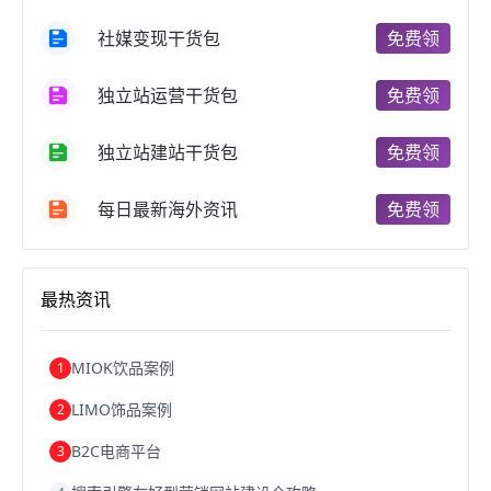
国内跨境电商
跨境电商管理
跨境电商卖家
社媒变现干货包
免费领
郑州跨境电商
跨境电商趋势
广东跨境电商
跨境电商支付
阿里跨境电商
全球跨境电商
独立站运营干货包
免费领
跨境电商费用
美国跨境电商
跨境电商仓储
跨境电商推广
河南跨境电商
日本跨境电商
独立站建站干货包
免费领
天津跨境电商
东南亚跨境电商
跨境电商教程
成都跨境电商
独立站跨境电商
跨境电商独立站
跨境电商b2b
阿里巴巴跨境电商
跨境电商erp
每日最新海外资讯
免费领
西安跨境电商
韩国跨境电商
跨境电商退税
沈阳跨境电商
跨境电商服务平台
欧洲跨境电商
跨境电商关税
跨境电商网店
跨境电商物流模式
最热资讯
跨境电商建站
跨境电商国际物流
跨境电商结算
浙江跨境电商
宁波跨境电商
跨境电商的模式
跨境电商优势
跨境电商的优势
seo运营
seo优化
seo
MIOK饮品案例
1
Shopify
独立站
whatsapp群发
LIMO饰品案例
2
B2C电商平台
3