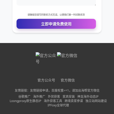
免费VIP权限体验
您的姓名
您的电话
公司名称
需求描述
官方公众号
官方微信
友情链接：友情链接申请，百度权重>=1，请加出海帮官方微信
请确保您填写的联系方式无误，以便我们第一时间联系到
谷歌推广
海外推广
外贸获客
家具安装
神龙海外动态IP
Loongproxy原生静态IP
海外获客工具
跨境卖家参谋
独立站网站建设
立即申请免费使用
IPFoxy全球代理