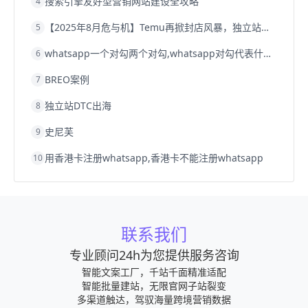
搜索引擎友好型营销网站建设全攻略
4
【2025年8月危与机】Temu再掀封店风暴，独立站才是跨境卖家的避险通道
5
whatsapp一个对勾两个对勾,whatsapp对勾代表什么意思
6
BREO案例
7
独立站DTC出海
8
史尼芙
9
用香港卡注册whatsapp,香港卡不能注册whatsapp
10
联系我们
专业顾问24h为您提供服务咨询
智能文案工厂，千站千面精准适配
智能批量建站，无限官网子站裂变
多渠道触达，驾驭海量跨境营销数据