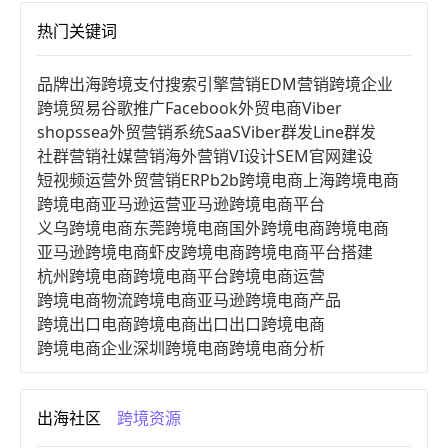
热门关键词
品牌出海
跨境支付
搜索引擎营销
EDM营销
跨境企业
跨境贸易
谷歌推广
Facebook
外贸电商
Viber
shopssea
外贸营销系统
SaaS
Viber群发
Line群发
社群营销
社媒营销
海外营销
VI设计
SEM
官网建设
短视频运营
外贸营销
ERP
b2b跨境电商
上海跨境电商
跨境电商亚马逊运营
亚马逊跨境电商平台
义乌跨境电商
东莞跨境电商
国外跨境电商
跨境电商
亚马逊跨境电商
虾皮跨境电商
跨境电商平台搭建
杭州跨境电商
跨境电商平台
跨境电商运营
跨境电商物流
跨境电商亚马逊
跨境电商产品
跨境出口电商
跨境电商出口
出口跨境电商
跨境电商企业
深圳跨境电商
跨境电商分析
进口跨境电商
跨境电商服务
广州跨境电商
跨境电商市场
跨境电商创业
跨境电商注册
出海社区
跨境资源
跨境电商开店
跨境电商营销
跨境电商网站
跨境电商商品
个人跨境电商
跨境电商案例