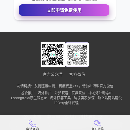
您的电话
公司名称
需求描述
官方公众号
官方微信
友情链接：友情链接申请，百度权重>=1，请加出海帮官方微信
请确保您填写的联系方式无误，以便我们第一时间联系到
谷歌推广
海外推广
外贸获客
家具安装
神龙海外动态IP
Loongproxy原生静态IP
海外获客工具
跨境卖家参谋
独立站网站建设
立即申请免费使用
IPFoxy全球代理
公司名称：
中巨量（深圳）科技有限公司
备案信息：
粤ICP备2022150197号-13
隐私政策
网站地图
电话咨询
官方微信