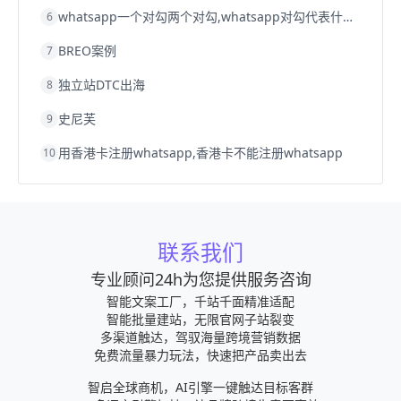
whatsapp一个对勾两个对勾,whatsapp对勾代表什么意思
6
BREO案例
7
独立站DTC出海
8
史尼芙
9
用香港卡注册whatsapp,香港卡不能注册whatsapp
10
联系我们
专业顾问24h为您提供服务咨询
智能文案工厂，千站千面精准适配
智能批量建站，无限官网子站裂变
多渠道触达，驾驭海量跨境营销数据
免费流量暴力玩法，快速把产品卖出去
智启全球商机，AI引擎一键触达目标客群