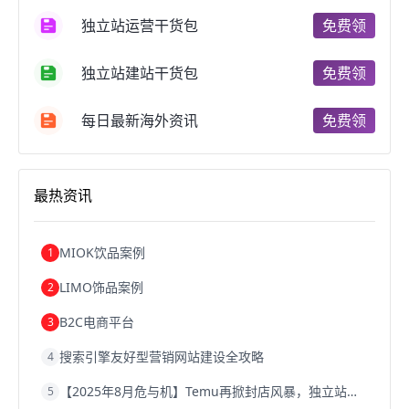
跨境电商支付
阿里跨境电商
全球跨境电商
独立站运营干货包
免费领
跨境电商费用
美国跨境电商
跨境电商仓储
跨境电商推广
河南跨境电商
日本跨境电商
独立站建站干货包
免费领
天津跨境电商
东南亚跨境电商
跨境电商教程
成都跨境电商
独立站跨境电商
跨境电商独立站
跨境电商b2b
阿里巴巴跨境电商
跨境电商erp
每日最新海外资讯
免费领
西安跨境电商
韩国跨境电商
跨境电商退税
沈阳跨境电商
跨境电商服务平台
欧洲跨境电商
跨境电商关税
跨境电商网店
跨境电商物流模式
最热资讯
跨境电商建站
跨境电商国际物流
跨境电商结算
浙江跨境电商
宁波跨境电商
跨境电商的模式
跨境电商优势
跨境电商的优势
seo运营
seo优化
seo
MIOK饮品案例
1
Shopify
独立站
whatsapp群发
LIMO饰品案例
2
B2C电商平台
3
搜索引擎友好型营销网站建设全攻略
4
【2025年8月危与机】Temu再掀封店风暴，独立站才是跨境卖家的避险通道
5