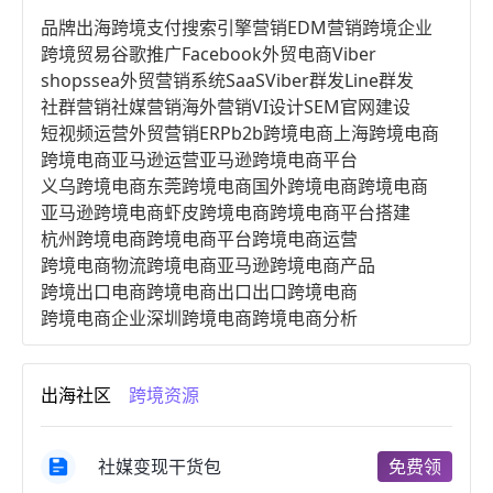
品牌出海
跨境支付
搜索引擎营销
EDM营销
跨境企业
跨境贸易
谷歌推广
Facebook
外贸电商
Viber
shopssea
外贸营销系统
SaaS
Viber群发
Line群发
社群营销
社媒营销
海外营销
VI设计
SEM
官网建设
短视频运营
外贸营销
ERP
b2b跨境电商
上海跨境电商
跨境电商亚马逊运营
亚马逊跨境电商平台
义乌跨境电商
东莞跨境电商
国外跨境电商
跨境电商
亚马逊跨境电商
虾皮跨境电商
跨境电商平台搭建
杭州跨境电商
跨境电商平台
跨境电商运营
跨境电商物流
跨境电商亚马逊
跨境电商产品
跨境出口电商
跨境电商出口
出口跨境电商
跨境电商企业
深圳跨境电商
跨境电商分析
进口跨境电商
跨境电商服务
广州跨境电商
跨境电商市场
跨境电商创业
跨境电商注册
出海社区
跨境资源
跨境电商开店
跨境电商营销
跨境电商网站
跨境电商商品
个人跨境电商
跨境电商案例
国内跨境电商
跨境电商管理
跨境电商卖家
社媒变现干货包
免费领
郑州跨境电商
跨境电商趋势
广东跨境电商