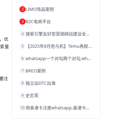
韩国跨境电商
跨境电商退税
LIMO饰品案例
2
沈阳跨境电商
跨境电商服务平台
欧洲跨境电商
跨境电商关税
B2C电商平台
3
跨境电商网店
跨境电商物流模式
跨境电商建站
跨境电商国际物流
搜索引擎友好型营销网站建设全攻略
4
跨境电商结算
浙江跨境电商
，优
宁波跨境电商
跨境电商的模式
【2025年8月危与机】Temu再掀封店风暴，独立站才是跨境卖家的避险通道
5
搜索量
跨境电商优势
跨境电商的优势
seo运营
seo优化
seo
Shopify
独立站
whatsapp一个对勾两个对勾,whatsapp对勾代表什么意思
6
whatsapp群发
BREO案例
7
要注
独立站DTC出海
8
史尼芙
9
用香港卡注册whatsapp,香港卡不能注册whatsapp
10