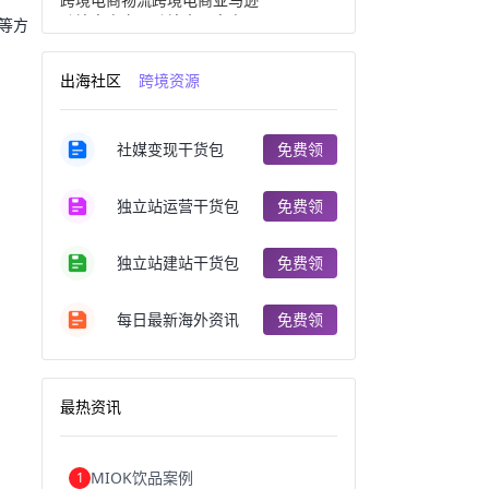
跨境电商产品
跨境出口电商
等方
跨境电商出口
出口跨境电商
跨境电商企业
深圳跨境电商
出海社区
跨境资源
跨境电商分析
进口跨境电商
跨境电商服务
广州跨境电商
跨境电商市场
跨境电商创业
社媒变现干货包
免费领
跨境电商注册
跨境电商开店
跨境电商营销
跨境电商网站
跨境电商商品
个人跨境电商
独立站运营干货包
免费领
跨境电商案例
国内跨境电商
跨境电商管理
跨境电商卖家
郑州跨境电商
跨境电商趋势
独立站建站干货包
免费领
广东跨境电商
跨境电商支付
阿里跨境电商
全球跨境电商
每日最新海外资讯
免费领
跨境电商费用
美国跨境电商
跨境电商仓储
跨境电商推广
河南跨境电商
日本跨境电商
天津跨境电商
东南亚跨境电商
最热资讯
跨境电商教程
成都跨境电商
独立站跨境电商
跨境电商独立站
跨境电商b2b
阿里巴巴跨境电商
MIOK饮品案例
1
跨境电商erp
西安跨境电商