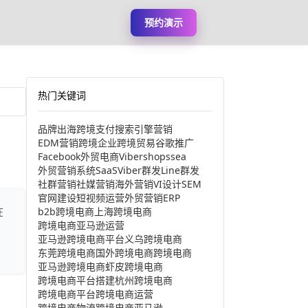
预约演示
热门关键词
品牌出海
跨境支付
搜索引擎营销
EDM营销
跨境企业
跨境贸易
谷歌推广
Facebook
外贸电商
Viber
shopssea
外贸营销系统
SaaS
Viber群发
Line群发
社群营销
社媒营销
海外营销
VI设计
SEM
官网建设
短视频运营
外贸营销
ERP
b2b跨境电商
上海跨境电商
在
跨境电商亚马逊运营
亚马逊跨境电商平台
义乌跨境电商
东莞跨境电商
国外跨境电商
跨境电商
亚马逊跨境电商
虾皮跨境电商
跨境电商平台搭建
杭州跨境电商
跨境电商平台
跨境电商运营
跨境电商物流
跨境电商亚马逊