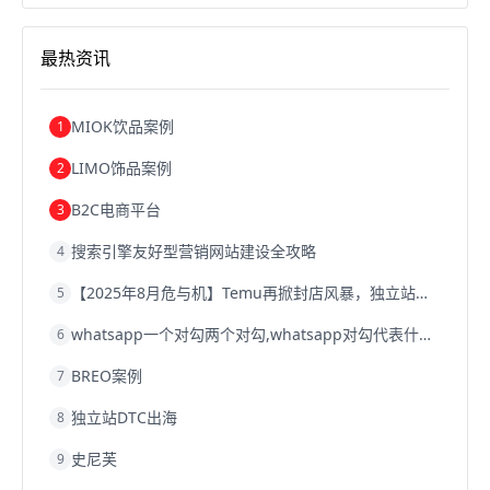
沈阳跨境电商
跨境电商服务平台
欧洲跨境电商
跨境电商关税
跨境电商网店
跨境电商物流模式
最热资讯
跨境电商建站
跨境电商国际物流
跨境电商结算
浙江跨境电商
宁波跨境电商
跨境电商的模式
跨境电商优势
跨境电商的优势
seo运营
seo优化
seo
MIOK饮品案例
1
Shopify
独立站
whatsapp群发
LIMO饰品案例
2
B2C电商平台
3
搜索引擎友好型营销网站建设全攻略
4
【2025年8月危与机】Temu再掀封店风暴，独立站才是跨境卖家的避险通道
5
whatsapp一个对勾两个对勾,whatsapp对勾代表什么意思
6
BREO案例
7
独立站DTC出海
8
史尼芙
9