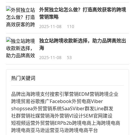
外贸独立站怎么做？打造高效获客的跨境
营销策略
2025-11-08
110
独立站跨境收款新选择，助力品牌高效出
海
2025-11-08
53
热门关键词
品牌出海
跨境支付
搜索引擎营销
EDM营销
跨境企业
跨境贸易
谷歌推广
Facebook
外贸电商
Viber
shopssea
外贸营销系统
SaaS
Viber群发
Line群发
社群营销
社媒营销
海外营销
VI设计
SEM
官网建设
短视频运营
外贸营销
ERP
b2b跨境电商
上海跨境电商
跨境电商亚马逊运营
亚马逊跨境电商平台