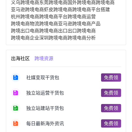
义乌跨境电商
东莞跨境电商
国外跨境电商
跨境电商
亚马逊跨境电商
虾皮跨境电商
跨境电商平台搭建
杭州跨境电商
跨境电商平台
跨境电商运营
跨境电商物流
跨境电商亚马逊
跨境电商产品
跨境出口电商
跨境电商出口
出口跨境电商
跨境电商企业
深圳跨境电商
跨境电商分析
进口跨境电商
跨境电商服务
广州跨境电商
跨境电商市场
跨境电商创业
跨境电商注册
出海社区
跨境资源
跨境电商开店
跨境电商营销
跨境电商网站
跨境电商商品
个人跨境电商
跨境电商案例
国内跨境电商
跨境电商管理
跨境电商卖家
社媒变现干货包
免费领
郑州跨境电商
跨境电商趋势
广东跨境电商
跨境电商支付
阿里跨境电商
全球跨境电商
独立站运营干货包
免费领
跨境电商费用
美国跨境电商
跨境电商仓储
跨境电商推广
河南跨境电商
日本跨境电商
独立站建站干货包
免费领
天津跨境电商
东南亚跨境电商
跨境电商教程
成都跨境电商
独立站跨境电商
跨境电商独立站
跨境电商b2b
阿里巴巴跨境电商
跨境电商erp
每日最新海外资讯
免费领
西安跨境电商
韩国跨境电商
跨境电商退税