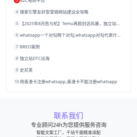
B2C电商平台
3
搜索引擎友好型营销网站建设全攻略
4
【2025年8月危与机】Temu再掀封店风暴，独立站才是跨境卖家的避险通道
5
whatsapp一个对勾两个对勾,whatsapp对勾代表什么意思
6
BREO案例
7
独立站DTC出海
8
史尼芙
9
用香港卡注册whatsapp,香港卡不能注册whatsapp
10
联系我们
专业顾问24h为您提供服务咨询
智能文案工厂，千站千面精准适配