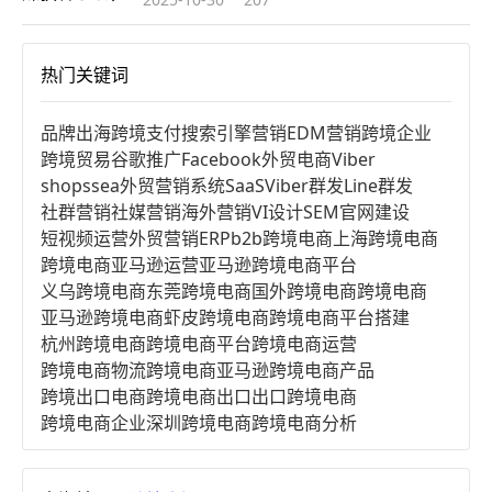
热门关键词
品牌出海
跨境支付
搜索引擎营销
EDM营销
跨境企业
跨境贸易
谷歌推广
Facebook
外贸电商
Viber
shopssea
外贸营销系统
SaaS
Viber群发
Line群发
社群营销
社媒营销
海外营销
VI设计
SEM
官网建设
短视频运营
外贸营销
ERP
b2b跨境电商
上海跨境电商
跨境电商亚马逊运营
亚马逊跨境电商平台
义乌跨境电商
东莞跨境电商
国外跨境电商
跨境电商
亚马逊跨境电商
虾皮跨境电商
跨境电商平台搭建
杭州跨境电商
跨境电商平台
跨境电商运营
跨境电商物流
跨境电商亚马逊
跨境电商产品
跨境出口电商
跨境电商出口
出口跨境电商
跨境电商企业
深圳跨境电商
跨境电商分析
进口跨境电商
跨境电商服务
广州跨境电商
跨境电商市场
跨境电商创业
跨境电商注册