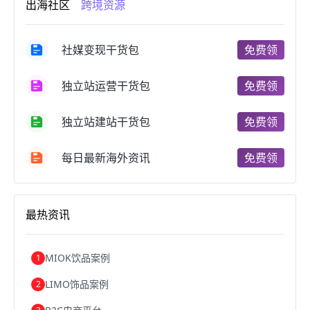
出海社区
跨境资源
跨境电商开店
跨境电商营销
跨境电商网站
跨境电商商品
个人跨境电商
跨境电商案例
国内跨境电商
跨境电商管理
跨境电商卖家
社媒变现干货包
免费领
郑州跨境电商
跨境电商趋势
广东跨境电商
跨境电商支付
阿里跨境电商
全球跨境电商
独立站运营干货包
免费领
跨境电商费用
美国跨境电商
跨境电商仓储
跨境电商推广
河南跨境电商
日本跨境电商
独立站建站干货包
免费领
天津跨境电商
东南亚跨境电商
跨境电商教程
成都跨境电商
独立站跨境电商
跨境电商独立站
跨境电商b2b
阿里巴巴跨境电商
跨境电商erp
每日最新海外资讯
免费领
西安跨境电商
韩国跨境电商
跨境电商退税
沈阳跨境电商
跨境电商服务平台
欧洲跨境电商
跨境电商关税
跨境电商网店
跨境电商物流模式
最热资讯
跨境电商建站
跨境电商国际物流
跨境电商结算
浙江跨境电商
宁波跨境电商
跨境电商的模式
跨境电商优势
跨境电商的优势
seo运营
seo优化
seo
MIOK饮品案例
1
Shopify
独立站
whatsapp群发
LIMO饰品案例
2