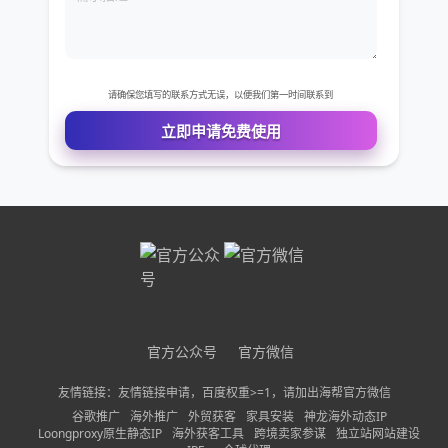
免费VIP权限体验
您的姓名
您的电话
公司名称
需求描述
官方公众号
官方微信
友情链接：友情链接申请，百度权重>=1，请加出海帮官方微信
请确保您填写的联系方式无误，以便我们第一时间联系到
谷歌推广
海外推广
外贸获客
家具安装
神龙海外动态IP
Loongproxy原生静态IP
海外获客工具
跨境卖家参谋
独立站网站建设
立即申请免费使用