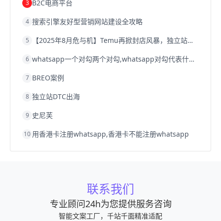
B2C电商平台
3
搜索引擎友好型营销网站建设全攻略
4
【2025年8月危与机】Temu再掀封店风暴，独立站才是跨境卖家的避险通道
5
whatsapp一个对勾两个对勾,whatsapp对勾代表什么意思
6
BREO案例
7
独立站DTC出海
8
史尼芙
9
用香港卡注册whatsapp,香港卡不能注册whatsapp
10
联系我们
专业顾问24h为您提供服务咨询
智能文案工厂，千站千面精准适配