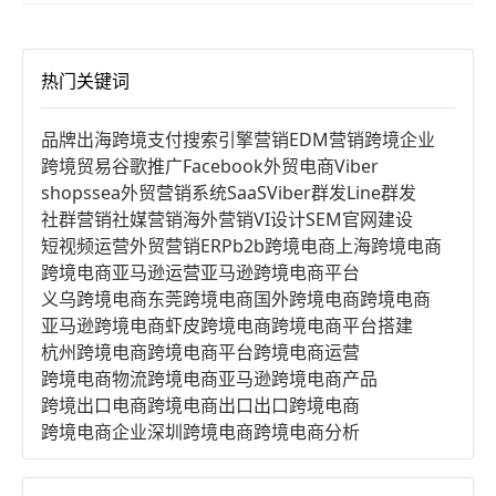
热门关键词
品牌出海
跨境支付
搜索引擎营销
EDM营销
跨境企业
跨境贸易
谷歌推广
Facebook
外贸电商
Viber
shopssea
外贸营销系统
SaaS
Viber群发
Line群发
社群营销
社媒营销
海外营销
VI设计
SEM
官网建设
短视频运营
外贸营销
ERP
b2b跨境电商
上海跨境电商
跨境电商亚马逊运营
亚马逊跨境电商平台
义乌跨境电商
东莞跨境电商
国外跨境电商
跨境电商
亚马逊跨境电商
虾皮跨境电商
跨境电商平台搭建
杭州跨境电商
跨境电商平台
跨境电商运营
跨境电商物流
跨境电商亚马逊
跨境电商产品
跨境出口电商
跨境电商出口
出口跨境电商
跨境电商企业
深圳跨境电商
跨境电商分析
进口跨境电商
跨境电商服务
广州跨境电商
跨境电商市场
跨境电商创业
跨境电商注册