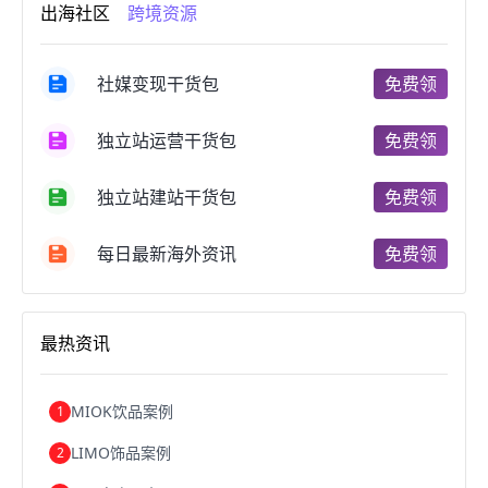
出海社区
跨境资源
跨境电商开店
跨境电商营销
跨境电商网站
跨境电商商品
个人跨境电商
跨境电商案例
国内跨境电商
跨境电商管理
跨境电商卖家
社媒变现干货包
免费领
郑州跨境电商
跨境电商趋势
广东跨境电商
跨境电商支付
阿里跨境电商
全球跨境电商
独立站运营干货包
免费领
跨境电商费用
美国跨境电商
跨境电商仓储
跨境电商推广
河南跨境电商
日本跨境电商
独立站建站干货包
免费领
天津跨境电商
东南亚跨境电商
跨境电商教程
成都跨境电商
独立站跨境电商
跨境电商独立站
跨境电商b2b
阿里巴巴跨境电商
跨境电商erp
每日最新海外资讯
免费领
西安跨境电商
韩国跨境电商
跨境电商退税
沈阳跨境电商
跨境电商服务平台
欧洲跨境电商
跨境电商关税
跨境电商网店
跨境电商物流模式
最热资讯
跨境电商建站
跨境电商国际物流
跨境电商结算
浙江跨境电商
宁波跨境电商
跨境电商的模式
跨境电商优势
跨境电商的优势
seo运营
seo优化
seo
MIOK饮品案例
1
Shopify
独立站
whatsapp群发
LIMO饰品案例
2