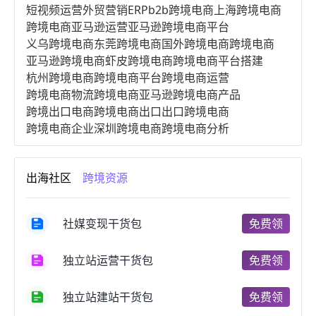
短视频运营
外贸营销
ERP
b2b跨境电商
上海跨境电商
跨境电商亚马逊运营
亚马逊跨境电商平台
义乌跨境电商
东莞跨境电商
国外跨境电商
跨境电商
亚马逊跨境电商
虾皮跨境电商
跨境电商平台搭建
杭州跨境电商
跨境电商平台
跨境电商运营
跨境电商物流
跨境电商亚马逊
跨境电商产品
跨境出口电商
跨境电商出口
出口跨境电商
跨境电商企业
深圳跨境电商
跨境电商分析
进口跨境电商
跨境电商服务
广州跨境电商
跨境电商市场
跨境电商创业
跨境电商注册
出海社区
跨境资源
跨境电商开店
跨境电商营销
跨境电商网站
跨境电商商品
个人跨境电商
跨境电商案例
国内跨境电商
跨境电商管理
跨境电商卖家
社媒变现干货包
免费领
郑州跨境电商
跨境电商趋势
广东跨境电商
跨境电商支付
阿里跨境电商
全球跨境电商
独立站运营干货包
免费领
跨境电商费用
美国跨境电商
跨境电商仓储
跨境电商推广
河南跨境电商
日本跨境电商
独立站建站干货包
免费领
天津跨境电商
东南亚跨境电商
跨境电商教程
成都跨境电商
独立站跨境电商
跨境电商独立站