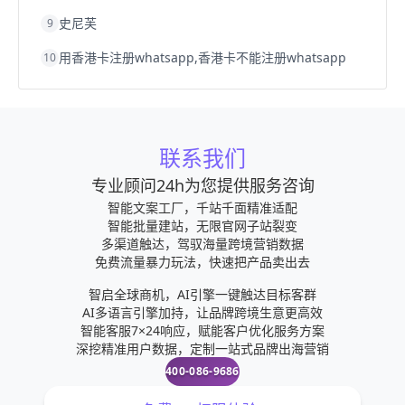
史尼芙
9
用香港卡注册whatsapp,香港卡不能注册whatsapp
10
联系我们
专业顾问24h为您提供服务咨询
智能文案工厂，千站千面精准适配
智能批量建站，无限官网子站裂变
多渠道触达，驾驭海量跨境营销数据
免费流量暴力玩法，快速把产品卖出去
智启全球商机，AI引擎一键触达目标客群
AI多语言引擎加持，让品牌跨境生意更高效
智能客服7×24响应，赋能客户优化服务方案
深挖精准用户数据，定制一站式品牌出海营销
400-086-9686