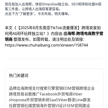
现在就加入出海帮，体验ShopsSea独立站、SEO矩阵和社媒AI获
客三件套，让跨境人出海获客更容易。
点击下方“了解更多”，今天布局，明天爆单。
本文《
【2025年8月东南亚TikTok流量爆发】跨境卖家如
何用AI闭环玩转独立站？
》内容由
出海帮-跨境电商数字营
销商
整理发布，如需转载，请注明出处及链接：
https://www.chuhaibang.com/xinwen/158744
热门关键词
品牌出海
跨境支付
搜索引擎营销
EDM营销
跨境企业
跨境贸易
谷歌推广
Facebook
外贸电商
Viber
shopssea
外贸营销系统
SaaS
Viber群发
Line群发
社群营销
社媒营销
海外营销
VI设计
SEM
官网建设