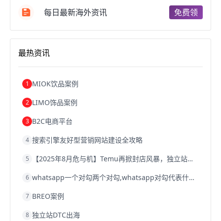
跨境电商b2b
阿里巴巴跨境电商
跨境电商erp
每日最新海外资讯
免费领
西安跨境电商
韩国跨境电商
跨境电商退税
沈阳跨境电商
跨境电商服务平台
欧洲跨境电商
跨境电商关税
跨境电商网店
跨境电商物流模式
最热资讯
跨境电商建站
跨境电商国际物流
跨境电商结算
浙江跨境电商
宁波跨境电商
跨境电商的模式
跨境电商优势
跨境电商的优势
seo运营
seo优化
seo
MIOK饮品案例
1
Shopify
独立站
whatsapp群发
LIMO饰品案例
2
B2C电商平台
3
搜索引擎友好型营销网站建设全攻略
4
【2025年8月危与机】Temu再掀封店风暴，独立站才是跨境卖家的避险通道
5
whatsapp一个对勾两个对勾,whatsapp对勾代表什么意思
6
BREO案例
7
独立站DTC出海
8