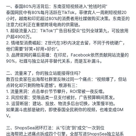
一、泰国80%月活背后：东南亚短视频进入“抢钱时间”
泰国网民中有80%每月活跃在TikTok，菲律宾人一周刷短视频20
小时，越南和印尼超过80%的消费者用社媒做购买决策。东南亚的
注意力红利正在重塑跨境电商的供需链。
1. 超级流量入口：TikTok“广告目标受众”位列全球第九，可投放用
户超4900万。
2. 情绪型消费崛起：Z世代在3秒内决定去留，不同于传统硬广，
他们需要“好笑+好用+好价”。
3. 品牌官网的幕后英雄：在印尼，Facebook依然贡献网站流量的
90%，社媒与独立站并非替代关系，而是互补漏斗。
二、流量来了，你的独立站能接得住吗？
数百位卖家在出海帮社群里反映过同一个痛点：“视频爆了，但站
点转化却只剩购物车遗憾”。根源有三：
1. 流量黑洞：点击单价节节攀升，ROI常被一夜反噬。
2. 风控绞索：受限品类一旦支付被封，广告预算瞬间蒸发。
3. 运营断层：建站、投放、物流多后台切换，决策慢半拍。
如果漏斗底部是破的，即使泰国全民刷你的视频，也难变成GM
V。
三、ShopsSea闭环打法：从“引流”到“成交”一次到位
出海帮把上述痛点拆成四个引擎，全部写进ShopsSea独立站系