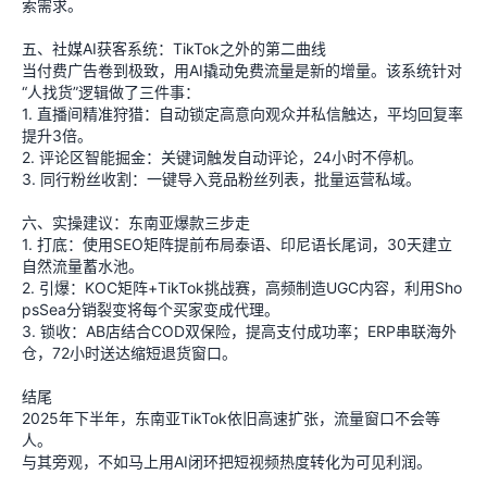
索需求。
五、社媒AI获客系统：TikTok之外的第二曲线
当付费广告卷到极致，用AI撬动免费流量是新的增量。该系统针对
“人找货”逻辑做了三件事：
1. 直播间精准狩猎：自动锁定高意向观众并私信触达，平均回复率
提升3倍。
2. 评论区智能掘金：关键词触发自动评论，24小时不停机。
3. 同行粉丝收割：一键导入竞品粉丝列表，批量运营私域。
六、实操建议：东南亚爆款三步走
1. 打底：使用SEO矩阵提前布局泰语、印尼语长尾词，30天建立
自然流量蓄水池。
2. 引爆：KOC矩阵+TikTok挑战赛，高频制造UGC内容，利用Sho
psSea分销裂变将每个买家变成代理。
3. 锁收：AB店结合COD双保险，提高支付成功率；ERP串联海外
仓，72小时送达缩短退货窗口。
结尾
2025年下半年，东南亚TikTok依旧高速扩张，流量窗口不会等
人。
与其旁观，不如马上用AI闭环把短视频热度转化为可见利润。