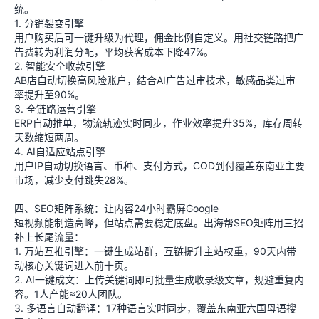
统。
1. 分销裂变引擎
用户购买后可一键升级为代理，佣金比例自定义。用社交链路把广
告费转为利润分配，平均获客成本下降47%。
2. 智能安全收款引擎
AB店自动切换高风险账户，结合AI广告过审技术，敏感品类过审
率提升至90%。
3. 全链路运营引擎
ERP自动推单，物流轨迹实时同步，作业效率提升35%，库存周转
天数缩短两周。
4. AI自适应站点引擎
用户IP自动切换语言、币种、支付方式，COD到付覆盖东南亚主要
市场，减少支付跳失28%。
四、SEO矩阵系统：让内容24小时霸屏Google
短视频能制造高峰，但站点需要稳定底盘。出海帮SEO矩阵用三招
补上长尾流量：
1. 万站互推引擎：一键生成站群，互链提升主站权重，90天内带
动核心关键词进入前十页。
2. AI一键成文：上传关键词即可批量生成收录级文章，规避重复内
容。1人产能≈20人团队。
3. 多语言自动翻译：17种语言实时同步，覆盖东南亚六国母语搜