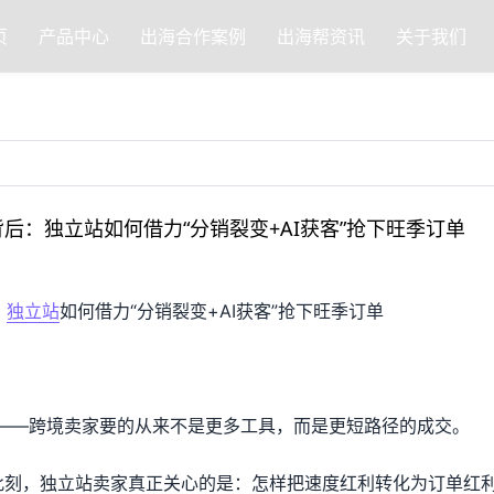
页
产品中心
出海合作案例
出海帮资讯
关于我们
背后：独立站如何借力“分销裂变+AI获客”抢下旺季订单
：
独立站
如何借力“分销裂变+AI获客”抢下旺季订单
——跨境卖家要的从来不是更多工具，而是更短路径的成交。
此刻，独立站卖家真正关心的是：怎样把速度红利转化为订单红