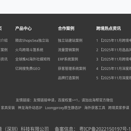
页
产品中心
合作案例
跨境热点资讯
司介绍
顺店ShopsSea独立站
独立站建站案例
1 【2025年11月跨
变局】eBay店铺升级
户案例
火鸟跨境斗篷系统
流量营销案例
独立站流量自主权如
2 【2025年11月选
围？
俄罗斯安眠药需求激
海资讯
全球推AI海外社媒矩阵
ERP系统案例
后，跨境电商如何抢
3 【2025年11月跨
排毒与助眠市场？
机遇】沃尔玛自配送
亿网搜免费GEO
获客管理系统案例
宽，独立站卖家如何
4 【2025年11月深
围？
中国汽车暴增英国销
品牌打造案例
后，跨境电商如何用“
5 【2025年11月深
量”破局增长困局？
海关总署数据新高，
商如何抓住出海“增长
利”？
友情链接：友情链接申请，百度权重>=1，请加出海帮官方微信
家具安装
神龙海外动态IP
Loongproxy原生静态IP
海外获客工具
跨境卖家参谋
量（深圳）科技有限公司
备案信息：
粤ICP备2022150197号-1