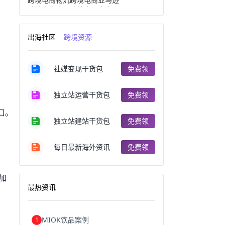
跨境电商产品
跨境出口电商
跨境电商出口
出口跨境电商
跨境电商企业
深圳跨境电商
出海社区
跨境资源
跨境电商分析
进口跨境电商
跨境电商服务
广州跨境电商
跨境电商市场
跨境电商创业
社媒变现干货包
免费领
跨境电商注册
跨境电商开店
跨境电商营销
跨境电商网站
跨境电商商品
个人跨境电商
独立站运营干货包
免费领
跨境电商案例
国内跨境电商
跨境电商管理
跨境电商卖家
口。
郑州跨境电商
跨境电商趋势
独立站建站干货包
免费领
广东跨境电商
跨境电商支付
阿里跨境电商
全球跨境电商
每日最新海外资讯
免费领
跨境电商费用
美国跨境电商
跨境电商仓储
跨境电商推广
河南跨境电商
日本跨境电商
加
天津跨境电商
东南亚跨境电商
最热资讯
跨境电商教程
成都跨境电商
独立站跨境电商
跨境电商独立站
跨境电商b2b
阿里巴巴跨境电商
MIOK饮品案例
1
跨境电商erp
西安跨境电商