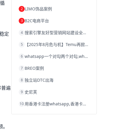
自循
韩国跨境电商
跨境电商退税
LIMO饰品案例
2
沈阳跨境电商
跨境电商服务平台
欧洲跨境电商
跨境电商关税
B2C电商平台
3
跨境电商网店
跨境电商物流模式
跨境电商建站
跨境电商国际物流
搜索引擎友好型营销网站建设全攻略
4
跨境电商结算
浙江跨境电商
稳定
宁波跨境电商
跨境电商的模式
【2025年8月危与机】Temu再掀封店风暴，独立站才是跨境卖家的避险通道
5
跨境电商优势
跨境电商的优势
seo运营
seo优化
seo
Shopify
独立站
whatsapp一个对勾两个对勾,whatsapp对勾代表什么意思
6
whatsapp群发
BREO案例
7
独立站DTC出海
8
率普遍
史尼芙
9
用香港卡注册whatsapp,香港卡不能注册whatsapp
10
颈。