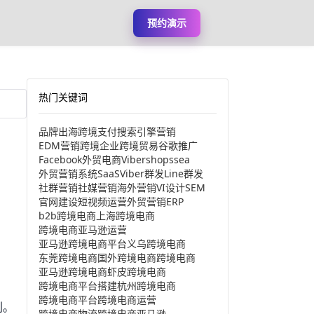
预约演示
热门关键词
品牌出海
跨境支付
搜索引擎营销
EDM营销
跨境企业
跨境贸易
谷歌推广
Facebook
外贸电商
Viber
shopssea
外贸营销系统
SaaS
Viber群发
Line群发
社群营销
社媒营销
海外营销
VI设计
SEM
官网建设
短视频运营
外贸营销
ERP
b2b跨境电商
上海跨境电商
跨境电商亚马逊运营
亚马逊跨境电商平台
义乌跨境电商
东莞跨境电商
国外跨境电商
跨境电商
亚马逊跨境电商
虾皮跨境电商
跨境电商平台搭建
杭州跨境电商
跨境电商平台
跨境电商运营
利。
跨境电商物流
跨境电商亚马逊