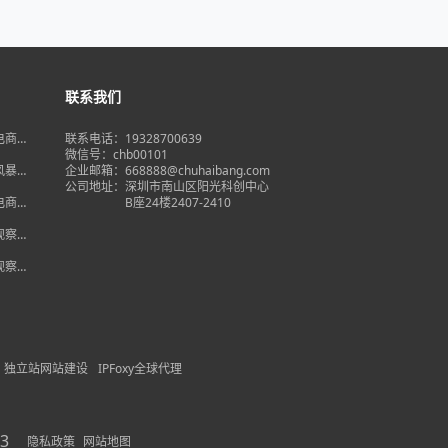
联系我们
境电商大
联系电话：19328700639
在即，
微信号：chb00101
何突
品风暴】
企业邮箱：668888@chuhaibang.com
增背
公司地址：
深圳市南山区阳光科创中心
占数字
境电商新
B座24楼2407-2410
政策放
借势突
度观察】
量背
自主流
度观察】
跨境电
红
独立站网站建设
IPFoxy全球代理
3
隐私政策
网站地图