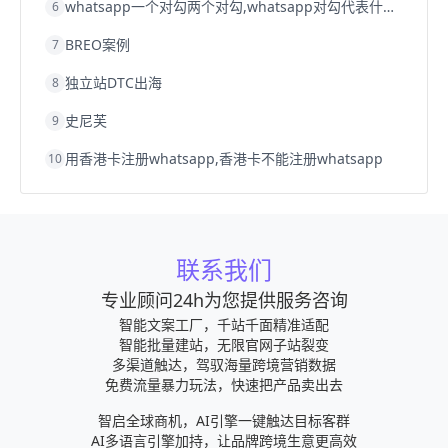
whatsapp一个对勾两个对勾,whatsapp对勾代表什么意思
6
BREO案例
7
独立站DTC出海
8
史尼芙
9
用香港卡注册whatsapp,香港卡不能注册whatsapp
10
联系我们
专业顾问24h为您提供服务咨询
智能文案工厂，千站千面精准适配
智能批量建站，无限官网子站裂变
多渠道触达，驾驭海量跨境营销数据
免费流量暴力玩法，快速把产品卖出去
智启全球商机，AI引擎一键触达目标客群
AI多语言引擎加持，让品牌跨境生意更高效