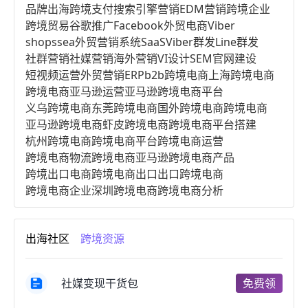
品牌出海
跨境支付
搜索引擎营销
EDM营销
跨境企业
跨境贸易
谷歌推广
Facebook
外贸电商
Viber
shopssea
外贸营销系统
SaaS
Viber群发
Line群发
社群营销
社媒营销
海外营销
VI设计
SEM
官网建设
短视频运营
外贸营销
ERP
b2b跨境电商
上海跨境电商
跨境电商亚马逊运营
亚马逊跨境电商平台
义乌跨境电商
东莞跨境电商
国外跨境电商
跨境电商
亚马逊跨境电商
虾皮跨境电商
跨境电商平台搭建
杭州跨境电商
跨境电商平台
跨境电商运营
跨境电商物流
跨境电商亚马逊
跨境电商产品
跨境出口电商
跨境电商出口
出口跨境电商
跨境电商企业
深圳跨境电商
跨境电商分析
进口跨境电商
跨境电商服务
广州跨境电商
跨境电商市场
跨境电商创业
跨境电商注册
出海社区
跨境资源
跨境电商开店
跨境电商营销
跨境电商网站
跨境电商商品
个人跨境电商
跨境电商案例
国内跨境电商
跨境电商管理
跨境电商卖家
社媒变现干货包
免费领
郑州跨境电商
跨境电商趋势
广东跨境电商
跨境电商支付
阿里跨境电商
全球跨境电商