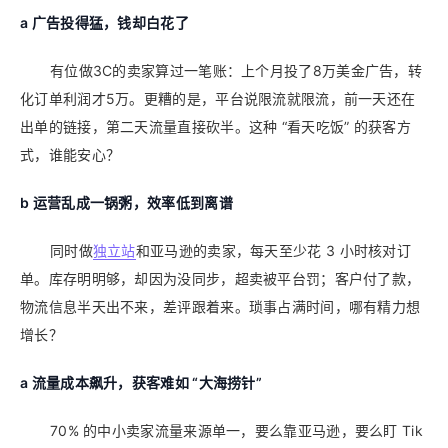
a 广告投得猛，钱却白花了
有位做3C的卖家算过一笔账：上个月投了8万美金广告，转
化订单利润才5万。更糟的是，平台说限流就限流，前一天还在
出单的链接，第二天流量直接砍半。这种 “看天吃饭” 的获客方
式，谁能安心？
b
运营乱成一锅粥，效率低到离谱
同时做
独立站
和亚马逊的卖家，每天至少花 3 小时核对订
单。库存明明够，却因为没同步，超卖被平台罚；客户付了款，
物流信息半天出不来，差评跟着来。琐事占满时间，哪有精力想
增长？
a 流量成本飙升，获客难如 “大海捞针”
70% 的中小卖家流量来源单一，要么靠亚马逊，要么盯 Tik