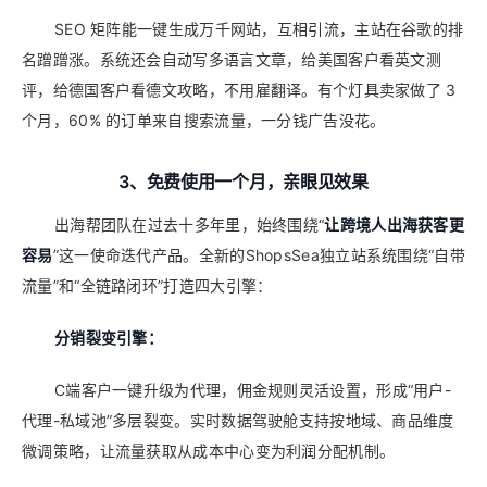
SEO 矩阵能一键生成万千网站，互相引流，主站在谷歌的排
名蹭蹭涨。系统还会自动写多语言文章，给美国客户看英文测
评，给德国客户看德文攻略，不用雇翻译。有个灯具卖家做了 3
个月，60% 的订单来自搜索流量，一分钱广告没花。
3、免费使用一个月，亲眼见效果
出海帮团队在过去十多年里，始终围绕“
让跨境人出海获客更
容易
”这一使命迭代产品。全新的ShopsSea独立站系统围绕“自带
流量”和“全链路闭环”打造四大引擎：
分销裂变引擎：
C端客户一键升级为代理，佣金规则灵活设置，形成“用户-
代理-私域池”多层裂变。实时数据驾驶舱支持按地域、商品维度
微调策略，让流量获取从成本中心变为利润分配机制。