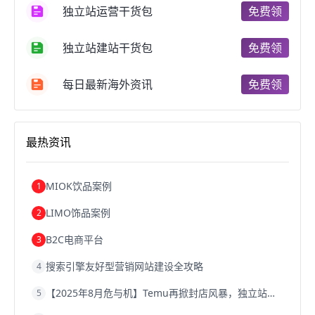
独立站运营干货包
免费领
跨境电商费用
美国跨境电商
跨境电商仓储
跨境电商推广
河南跨境电商
日本跨境电商
独立站建站干货包
免费领
天津跨境电商
东南亚跨境电商
跨境电商教程
成都跨境电商
独立站跨境电商
跨境电商独立站
跨境电商b2b
阿里巴巴跨境电商
跨境电商erp
每日最新海外资讯
免费领
西安跨境电商
韩国跨境电商
跨境电商退税
沈阳跨境电商
跨境电商服务平台
欧洲跨境电商
跨境电商关税
跨境电商网店
跨境电商物流模式
最热资讯
跨境电商建站
跨境电商国际物流
跨境电商结算
浙江跨境电商
宁波跨境电商
跨境电商的模式
跨境电商优势
跨境电商的优势
seo运营
seo优化
seo
MIOK饮品案例
1
Shopify
独立站
whatsapp群发
LIMO饰品案例
2
B2C电商平台
3
搜索引擎友好型营销网站建设全攻略
4
【2025年8月危与机】Temu再掀封店风暴，独立站才是跨境卖家的避险通道
5