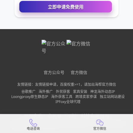
您的姓名
您的电话
公司名称
官方公众号
官方微信
需求描述
友情链接：友情链接申请，百度权重>=1，请加出海帮官方微信
谷歌推广
海外推广
外贸获客
家具安装
神龙海外动态IP
Loongproxy原生静态IP
海外获客工具
跨境卖家参谋
独立站网站建设
IPFoxy全球代理
请确保您填写的联系方式无误，以便我们第一时间联系到
公司名称：
中巨量（深圳）科技有限公司
立即申请免费使用
备案信息：
粤ICP备2022150197号-13
隐私政策
网站地图
电话咨询
官方微信