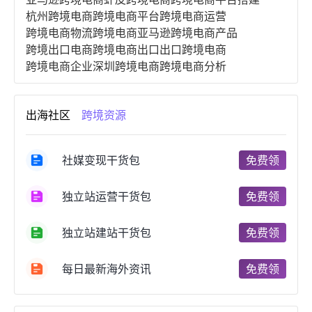
杭州跨境电商
跨境电商平台
跨境电商运营
跨境电商物流
跨境电商亚马逊
跨境电商产品
跨境出口电商
跨境电商出口
出口跨境电商
跨境电商企业
深圳跨境电商
跨境电商分析
进口跨境电商
跨境电商服务
广州跨境电商
跨境电商市场
跨境电商创业
跨境电商注册
出海社区
跨境资源
跨境电商开店
跨境电商营销
跨境电商网站
跨境电商商品
个人跨境电商
跨境电商案例
国内跨境电商
跨境电商管理
跨境电商卖家
社媒变现干货包
免费领
郑州跨境电商
跨境电商趋势
广东跨境电商
跨境电商支付
阿里跨境电商
全球跨境电商
独立站运营干货包
免费领
跨境电商费用
美国跨境电商
跨境电商仓储
跨境电商推广
河南跨境电商
日本跨境电商
独立站建站干货包
免费领
天津跨境电商
东南亚跨境电商
跨境电商教程
成都跨境电商
独立站跨境电商
跨境电商独立站
跨境电商b2b
阿里巴巴跨境电商
跨境电商erp
每日最新海外资讯
免费领
西安跨境电商
韩国跨境电商
跨境电商退税
沈阳跨境电商
跨境电商服务平台
欧洲跨境电商