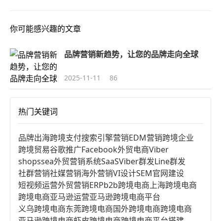
你可能感兴趣的文章
品牌营销新趋势，让您的品牌走向全球
2025-11-11
86
热门关键词
品牌出海
跨境支付
搜索引擎营销
EDM营销
跨境企业
跨境贸易
谷歌推广
Facebook
外贸电商
Viber
shopssea
外贸营销系统
SaaS
Viber群发
Line群发
社群营销
社媒营销
海外营销
VI设计
SEM
官网建设
短视频运营
外贸营销
ERP
b2b跨境电商
上海跨境电商
跨境电商亚马逊运营
亚马逊跨境电商平台
义乌跨境电商
东莞跨境电商
国外跨境电商
跨境电商
亚马逊跨境电商
虾皮跨境电商
跨境电商平台搭建