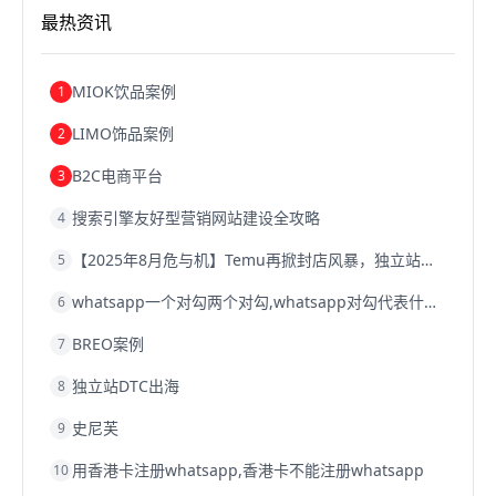
跨境电商关税
跨境电商网店
跨境电商物流模式
最热资讯
跨境电商建站
跨境电商国际物流
跨境电商结算
浙江跨境电商
宁波跨境电商
跨境电商的模式
跨境电商优势
跨境电商的优势
seo运营
seo优化
seo
MIOK饮品案例
1
Shopify
独立站
whatsapp群发
LIMO饰品案例
2
B2C电商平台
3
搜索引擎友好型营销网站建设全攻略
4
【2025年8月危与机】Temu再掀封店风暴，独立站才是跨境卖家的避险通道
5
whatsapp一个对勾两个对勾,whatsapp对勾代表什么意思
6
BREO案例
7
独立站DTC出海
8
史尼芙
9
用香港卡注册whatsapp,香港卡不能注册whatsapp
10