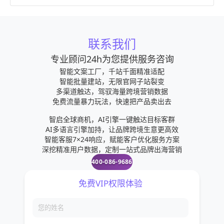
联系我们
专业顾问24h为您提供服务咨询
智能文案工厂，千站千面精准适配
智能批量建站，无限官网子站裂变
多渠道触达，驾驭海量跨境营销数据
免费流量暴力玩法，快速把产品卖出去
智启全球商机，AI引擎一键触达目标客群
AI多语言引擎加持，让品牌跨境生意更高效
智能客服7×24响应，赋能客户优化服务方案
深挖精准用户数据，定制一站式品牌出海营销
400-086-9686