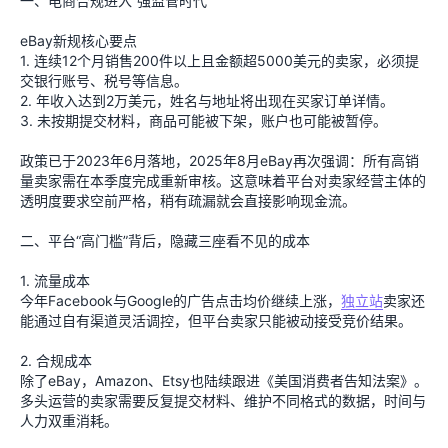
一、电商合规进入“强监管时代”
eBay新规核心要点
1. 连续12个月销售200件以上且金额超5000美元的卖家，必须提
交银行账号、税号等信息。
2. 年收入达到2万美元，姓名与地址将出现在买家订单详情。
3. 未按期提交材料，商品可能被下架，账户也可能被暂停。
政策已于2023年6月落地，2025年8月eBay再次强调：所有高销
量卖家需在本季度完成重新审核。这意味着平台对卖家经营主体的
透明度要求空前严格，稍有疏漏就会直接影响现金流。
二、平台“高门槛”背后，隐藏三座看不见的成本
1. 流量成本
今年Facebook与Google的广告点击均价继续上涨，
独立站
卖家还
能通过自有渠道灵活调控，但平台卖家只能被动接受竞价结果。
2. 合规成本
除了eBay，Amazon、Etsy也陆续跟进《美国消费者告知法案》。
多头运营的卖家需要反复提交材料、维护不同格式的数据，时间与
人力双重消耗。