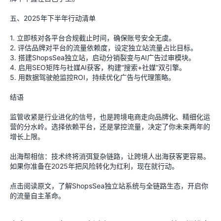
五、2025年下半年行动清单
1. 立即核对各平台合规截止时间，确保账号安全无虞。
2. 评估品牌对平台的流量依赖度，设定独立站流量占比目标。
3. 搭建ShopsSea独立站，启动分销裂变与AI广告过审模块。
4. 启用SEO矩阵与社媒AI获客，构建“搜索+社媒”双引擎。
5. 用数据驾驶舱监控ROI，持续优化广告与代理策略。
结语
监管收紧是行业进化的信号，也是跨境电商走向品牌化、精细化运
营的分水岭。选择依赖平台，还是掌控流量，决定了你未来两年的
增长上限。
出海帮相信：技术终将消弭复杂链路，让跨境人出海获客更容易。
如果你准备在2025年把风险转化为红利，现在就行动。
点击阅读原文，了解ShopsSea独立站系统与全链路生态，开启你
的流量自主革命。