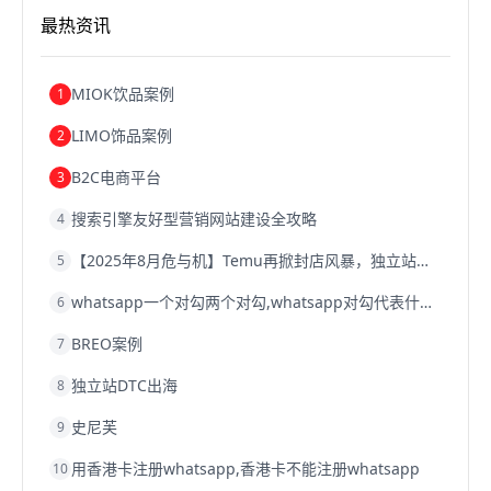
跨境电商关税
跨境电商网店
跨境电商物流模式
最热资讯
跨境电商建站
跨境电商国际物流
跨境电商结算
浙江跨境电商
宁波跨境电商
跨境电商的模式
跨境电商优势
跨境电商的优势
seo运营
seo优化
seo
MIOK饮品案例
1
Shopify
独立站
whatsapp群发
LIMO饰品案例
2
B2C电商平台
3
搜索引擎友好型营销网站建设全攻略
4
【2025年8月危与机】Temu再掀封店风暴，独立站才是跨境卖家的避险通道
5
whatsapp一个对勾两个对勾,whatsapp对勾代表什么意思
6
BREO案例
7
独立站DTC出海
8
史尼芙
9
用香港卡注册whatsapp,香港卡不能注册whatsapp
10