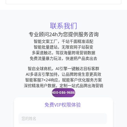
联系我们
专业顾问24h为您提供服务咨询
智能文案工厂，千站千面精准适配
智能批量建站，无限官网子站裂变
多渠道触达，驾驭海量跨境营销数据
免费流量暴力玩法，快速把产品卖出去
智启全球商机，AI引擎一键触达目标客群
AI多语言引擎加持，让品牌跨境生意更高效
智能客服7×24响应，赋能客户优化服务方案
深挖精准用户数据，定制一站式品牌出海营销
400-086-9686