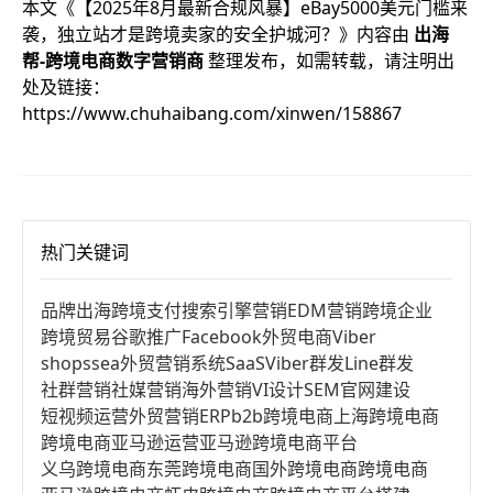
本文《
【2025年8月最新合规风暴】eBay5000美元门槛来
袭，独立站才是跨境卖家的安全护城河？
》内容由
出海
帮-跨境电商数字营销商
整理发布，如需转载，请注明出
处及链接：
https://www.chuhaibang.com/xinwen/158867
热门关键词
品牌出海
跨境支付
搜索引擎营销
EDM营销
跨境企业
跨境贸易
谷歌推广
Facebook
外贸电商
Viber
shopssea
外贸营销系统
SaaS
Viber群发
Line群发
社群营销
社媒营销
海外营销
VI设计
SEM
官网建设
短视频运营
外贸营销
ERP
b2b跨境电商
上海跨境电商
跨境电商亚马逊运营
亚马逊跨境电商平台
义乌跨境电商
东莞跨境电商
国外跨境电商
跨境电商