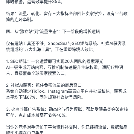
即时预警，运营效率提升35%。
结果：流量、转化、留存三大指标全部回归卖家掌控，没有平台政
策的连环牵制。
四、从“独立站”到“流量生态”：下一阶段的增长逻辑
仅有建站工具还不够。ShopsSea与SEO矩阵系统、社媒AI获客系
统组成的“五大出海工具”，正在重塑跨境人效比。
1. SEO矩阵：一名运营即可实现20人团队的搜索曝光
AI一键生成万站内容，互推机制快速提升主站权重，适配17种语
言，直接覆盖全球买家搜索入口。
2. 社媒AI获客：抓住免费流量的最后窗口
系统自动锁定TikTok、Instagram高意向用户并批量私信，获客成
本平均下降67%，同时规避社媒封号风险。
3. 火鸟斗篷广告系统：动态IP与行为模拟，帮助受限品类突破审核
壁垒，点击成本最高可节省40%。
当你的竞争对手仍忙于平台资料补交时，你已经把流量、数据和品
牌牢牢握在自己手里。