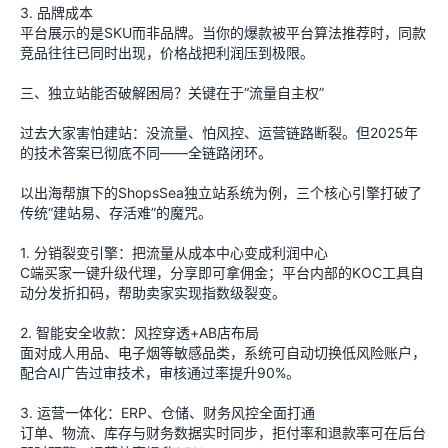
3. 品牌成本
平台展示的是SKU而非品牌。当你的爆款被平台算法推荐时，同款
竞品往往已同时出现，价格战把利润压到极限。
三、独立站能否破解困局？关键在于“流量自主权”
过去大家害怕建站：没流量、怕风控、运营链路断裂。但2025年
的技术答案已彻底不同——全链路闭环。
以出海帮旗下的ShopsSea独立站系统为例，三个核心引擎打破了
传统“建站易、存活难”的魔咒。
1. 分销裂变引擎：把流量从成本中心变成利润中心
C端买家一键升级代理，分享即可拿佣金；平台内部的KOC工具自
动分发折扣码，帮助卖家实现指数级裂变。
2. 智能安全收款：风控穿透+AB店布局
面对成人用品、电子烟等敏感品类，系统可自动切换低风险账户，
配合AI广告过审技术，审核通过率提升90%。
3. 运营一体化：ERP、仓储、财务风控全面打通
订单、物流、库存与财务数据实时同步，拒付率和退款率可在后台