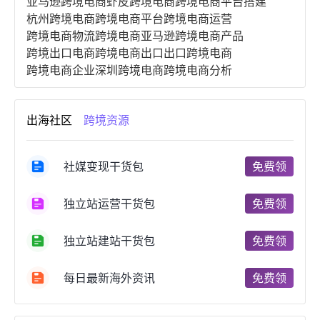
亚马逊跨境电商
虾皮跨境电商
跨境电商平台搭建
杭州跨境电商
跨境电商平台
跨境电商运营
跨境电商物流
跨境电商亚马逊
跨境电商产品
跨境出口电商
跨境电商出口
出口跨境电商
跨境电商企业
深圳跨境电商
跨境电商分析
进口跨境电商
跨境电商服务
广州跨境电商
跨境电商市场
跨境电商创业
跨境电商注册
出海社区
跨境资源
跨境电商开店
跨境电商营销
跨境电商网站
跨境电商商品
个人跨境电商
跨境电商案例
国内跨境电商
跨境电商管理
跨境电商卖家
社媒变现干货包
免费领
郑州跨境电商
跨境电商趋势
广东跨境电商
跨境电商支付
阿里跨境电商
全球跨境电商
独立站运营干货包
免费领
跨境电商费用
美国跨境电商
跨境电商仓储
跨境电商推广
河南跨境电商
日本跨境电商
独立站建站干货包
免费领
天津跨境电商
东南亚跨境电商
跨境电商教程
成都跨境电商
独立站跨境电商
跨境电商独立站
跨境电商b2b
阿里巴巴跨境电商
跨境电商erp
每日最新海外资讯
免费领
西安跨境电商
韩国跨境电商
跨境电商退税
沈阳跨境电商
跨境电商服务平台
欧洲跨境电商